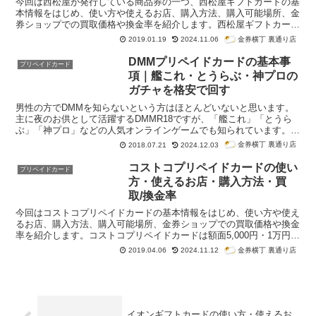
今回は西松屋が発行している商品券の一つ、西松屋ギフトカードの基
本情報をはじめ、使い方や使えるお店、購入方法、購入可能場所、金
券ショップでの買取価格や換金率を紹介します。西松屋ギフトカード
の有効期限は2年間です。また、プリペイドカードなのでお釣りは出
金券横丁 裏通り店
2019.01.19
2024.11.06
ません。さらにトイザらスギフトカードなどとは異なり再チャージも
できません。金券ショップで安く購入するのは難しく、換金も断られ
DMMプリペイドカードの基本事
プリペイドカード
るケースがあります。多くの場合代替品となるJCB、VJA、三菱UFJ
項｜艦これ・とうらぶ・神プロの
ニコス、UCなどのギフトカードも、西松屋では利用できないので注
ガチャを格安で回す
意してください。
男性の方でDMMを知らないという方はほとんどいないと思います。
主に夜のお供として活躍するDMMR18ですが、「艦これ」「とうら
ぶ」「神プロ」などの人気オンラインゲームでも知られています。基
本無料のゲームではありますが、キャンペーンガチャが開催されるこ
金券横丁 裏通り店
2018.07.21
2024.12.03
とも多く、プレイヤーの中には有料ガチャを回す人もいるでしょう。
コストコプリペイドカードの使い
プリペイドカード
方・使えるお店・購入方法・買
取/換金率
今回はコストコプリペイドカードの基本情報をはじめ、使い方や使え
るお店、購入方法、購入可能場所、金券ショップでの買取価格や換金
率を紹介します。コストコプリペイドカードは額面5,000円・1万円の
2種類が発行されています。ただ、再チャージが可能なので5,000円を
金券横丁 裏通り店
2019.04.06
2024.11.12
購入するのがおすすめです。また、プリペイドカードなので
お釣りは
出ません
。
有効期限は最終利用日または購入日から1年
に設定されて
います。金券ショップで販売されることはほとんどありません。仮に
買取があってもヤフオクなどに出品されるでしょう。ヤフオクでの
落
札価格相場はは額面の95％～100％程度
、金券ショップでの
換金率は
イオンギフトカードの使い方・使えるお
公表していない店舗が多いため不明
です。買取不可となるケースも多