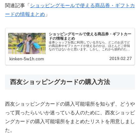
関連記事「
ショッピングモールで使える商品券・ギフトカ
ードの情報まとめ
」
ショッピングモールで使える商品券・ギフトカー
ドの情報まとめ
金券ショップを既に利用している方なら、どこのお店でど
の商品券やギフトカードが使えるのかは、ほとんどご存知
なのではないかと思います。しかし、これから節約のため
に金券ショップを利用しようと思っても、どこでどの商品
券やギフトカードを覚えるのが大変で、中々金券ショップ
2019.02.27
kinken-5w1h.com
の利用に踏み切れない方もいるかもしれません。当サイト
は金券ショップを利用していただける方を増やすために情
報発信しているので、今回はイオンやイトーヨーカドー、
アピタ・ピアゴなどのショッピングモールで使える商品券
やギフトカードの一覧をまとめてみました。
西友ショッピングカードの購入方法
西友ショッピングカードの購入可能場所を知らず、どうや
って買ったらいいか迷っている人のために、西友ショッピ
ングカードの購入可能場所をまとめたリストを用意しまし
た。