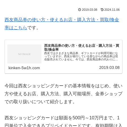
2019.03.08
2024.11.06
西友商品券の使い方・使えるお店・購入方法・買取/換金
率はこちら
です。
西友商品券の使い方・使えるお店・購入方法・買
取/換金率
西友ではさまざまな商品券、ギフトカードが利用可能にな
っていますが、西友が発行している昔ながらの商品券は現
在販売されていません。今では、西友商品券の代わりに西
友ショッピングカードが販売されています。しかし、金券
ショップやヤフオクなどで、西友商品券を購入する機会は
2019.03.08
kinken-5w1h.com
まだまだ多くあります。そのため、今回は西友商品券の基
本情報をはじめ、使い方や使えるお店、購入方法、購入可
能場所、金券ショップでの買取価格や換金率を紹介しま
す。西友商品券は額面500円・1,000円・5,000円・1万円
の4種類が発行されています。また、発行元がLIVIN・西
友・西友ストアーなど複数あります。現在発行されていま
今回は西友ショッピングカードの基本情報をはじめ、使い
せんが、
有効期限がない
ので今でも利用できますし、利用
時に
お釣りが出ます
。金券ショップでの
販売価格は額面の
方や使えるお店、購入方法、購入可能場所、金券ショップ
98％～99％程度
、
換金率は93％～97.8％程度
です。
での取り扱いについて紹介します。
西友ショッピングカードは額面を500円～10万円まで、1
円単位で入金できるプリペイドカードです。有効期限は入