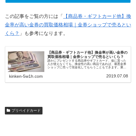
この記事をご覧の方には「
【商品券・ギフトカード他】換
金率が高い金券の買取価格相場｜金券ショップで売るとい
くら？
」も参考になります。
【商品券・ギフトカード他】換金率が高い金券の
買取価格相場｜金券ショップで売るといくら？
誰かにプレゼントする商品券やギフトカード、仮に貰った
人が使えなくても、換金性の高い商品であれば、最悪金券
ショップに売って現金化してもらうこともできます。褒め
られた考え方ではないかもしれませんが、換金率の高い商
品券やギフトカードを選ぶと、自然に利用できる店舗が多
2019.07.08
kinken-5w1h.com
い金券をプレゼントすることにもなります。今回は、換金
率の高い商品券・ギフトカード一覧を紹介します。
プリペイドカード