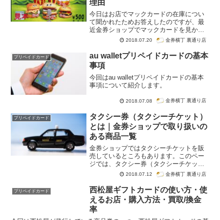
理由
今日はお店でマックカードの在庫につい
て聞かれたためお答えしたのですが、最
近金券ショップでマックカードを見かけ
なくなったと思いませんか？これには理
金券横丁 裏通り店
2018.07.20
由があるのです。今日は金券ショップか
らマックカードがなくなった理由につい
au walletプリペイドカードの基本
プリペイドカード
てお伝えします。
事項
今回はau walletプリペイドカードの基本
事項について紹介します。
金券横丁 裏通り店
2018.07.08
タクシー券（タクシーチケット）
プリペイドカード
とは｜金券ショップで取り扱いの
ある商品一覧
金券ショップではタクシーチケットを販
売しているところもあります。このペー
ジでは、タクシー券（タクシーチケッ
ト）の解説をしていきます。
金券横丁 裏通り店
2018.07.12
西松屋ギフトカードの使い方・使
プリペイドカード
えるお店・購入方法・買取/換金
率