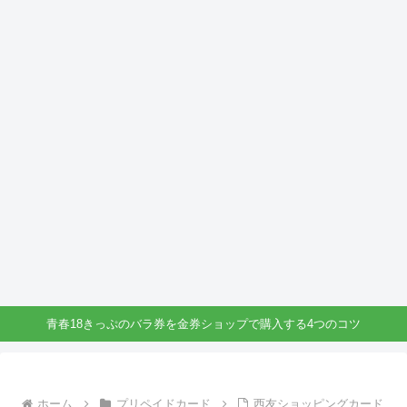
青春18きっぷのバラ券を金券ショップで購入する4つのコツ
ホーム
プリペイドカード
西友ショッピングカード