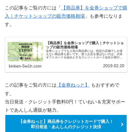
この記事をご覧の方には「
【商品券】を金券ショップで購
入｜チケットショップの販売価格相場
」も参考になりま
す。
【商品券】を金券ショップで購入｜チケットショ
ップの販売価格相場
金券ショップでも人気の商品券には、特定の店舗でしか使
えない商品券も多いです。使うお店を選ばないのは、JCB
ギフトカードを始めとするクレジットカード会社が発行す
るギフトカードも多いのですが、複数の店舗で使える便利
な商品券もあります。今回は、金券ショップでも購入しや
2019.02.20
kinken-5w1h.com
すい、複数の店舗で使える便利な商品券をはじめ、商品券
について金券ショップでの販売価格相場と一緒に紹介しま
す。
この記事をご覧の方には
【金券ねっと】
もおすすめで
す。
当日発送・クレジット手数料0円！ていねい＆充実サポー
トであんしん通販が魅力。
【金券ねっと】商品券をクレジットカードで購入！
即日発送・あんしんのクレジット決済