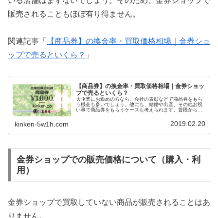
いる店舗はまずないでしょう。そのため、金券ショップで
販売されることもほぼ有り得ません。
関連記事「
【商品券】の換金率・買取価格相場｜金券ショ
ップで売るといくら？
」
【商品券】の換金率・買取価格相場｜金券ショッ
プで売るといくら？
大企業にお勤めの方なら、会社の表彰などで商品券をもら
う機会も多いでしょう。他にも、結婚や出産、その他お祝
い事で商品券をもらうケースも考えられます。普段から商
品券を利用して買い物をしている方ならいいのですが、初
めて商品券を手にする方だと、どこで使えるのかを調べる
2019.02.20
kinken-5w1h.com
だけでも大変だと感じるかもしれません。ある程度まとま
った金額であれば、金券ショップでの買取価格や換金率を
調べる人も多いでしょう。今回はそんな方のために、金券
ショップでの商品券の換金率・買取価格相場をお伝えしま
す。
金券ショップでの販売価格について（購入・利
用）
金券ショップで買取していない商品が販売されることはあ
りません。