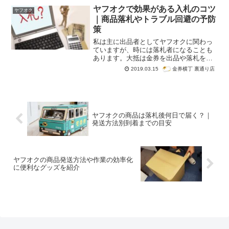
で全く出品されていないのはご存知でし
ヤフオクで効果がある入札のコツ
ヤフオク
たか？これにはある理由があります。
｜商品落札やトラブル回避の予防
策
私は主に出品者としてヤフオクに関わっ
ていますが、時には落札者になることも
あります。大抵は金券を出品や落札をす
るのですが、オークションの入札、落札
金券横丁 裏通り店
2019.03.15
にはちょっとしたコツがあります。今回
はオークション初心者の方で、なかなか
安く落札できなくて悩んでいる方や、商
品を出品している方にも有益な情報にな
ると思います。
ヤフオクの商品は落札後何日で届く？｜
発送方法別到着までの目安
ヤフオクの商品発送方法や作業の効率化
に便利なグッズを紹介