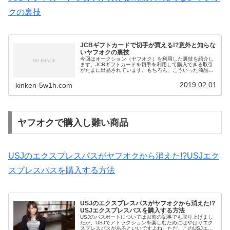
クの裏技
JCBギフトカードで切手が買える!?意外と知らな
いヤフオクの裏技
今回はオークション（ヤフオク）を利用した裏技を紹介し
ます。JCBギフトカードを切手を利用して購入できる取引
がたまに出品されています。もちろん、こういった商品の
出品者は金券ショップとなっています。
2019.02.01
kinken-5w1h.com
ヤフオクで購入し難い商品
USJのエクスプレスパスがヤフオクから消えた!?USJエク
スプレスパスを購入する方法
USJのエクスプレスパスがヤフオクから消えた!?
USJエクスプレスパスを購入する方法
USJのパスポートについては以前の記事でも取り上げまし
たが、USJでアトラクションを楽しむためにはやはりエク
スプレスパスがあるといいですよね。ただ、このUSJエク