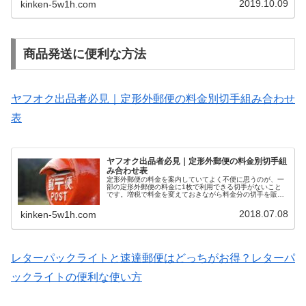
2019.10.09
kinken-5w1h.com
てしまえば、大抵の商品は売れてしまうのです。私が見た
ことないような商品でも買取することは何度もあります。
単価が3,000円以上の金券などの場合、大体買取できるの
で、一度近くの金券ショップに問い合わせてみるのもいい
かもしれません。さて、今回はヤフオクを副業などで利用
しようと考えている方に役立つ情報を紹介します。オーク
商品発送に便利な方法
ションでの出品数が増えると一番厄介になってくるのが商
品梱包や発送作業です。この効率化に自分が取り組んだ経
験を紹介するので、使えると思ったら利用してみてくださ
い。今回はヤフオクでの商品発送方法のコツや作業の最適
化に便利なグッズを紹介しています。
ヤフオク出品者必見｜定形外郵便の料金別切手組み合わせ
表
ヤフオク出品者必見｜定形外郵便の料金別切手組
み合わせ表
定形外郵便の料金を案内していてよく不便に思うのが、一
部の定形外郵便の料金に1枚で利用できる切手がないこと
です。増税で料金を変えておきながら料金分の切手を販売
していないとか、郵便局もしっかりしてほしいですよね。
2018.07.08
kinken-5w1h.com
レターパックライトと速達郵便はどっちがお得？レターパ
ックライトの便利な使い方