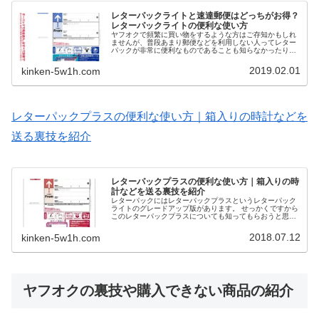
レターパックライトと速達郵便はどっちがお得？
レターパックライトの便利な使い方
ヤフオクで頻繁に買い物をするような方はご存知かもしれ
ませんが、普段あまり郵便などを利用しない人ってレター
パックが非常に便利なものであることも知らなかったりし
ますよね。こんな便利な発送方法を知らないのはもったい
ないので、速達郵便とレターパックライトの違いについて
2019.02.01
kinken-5w1h.com
まとめてみました。
レターパックプラスの便利な使い方｜箱入りの時計などを
送る裏技を紹介
レターパックプラスの便利な使い方｜箱入りの時
計などを送る裏技を紹介
レターパックにはレターパックプラスというレターパック
ライトのグレードアップ版があります。 せっかくですから
このレターパックプラスについても知ってもらおうと思っ
たので、今回は雑品を送る時に便利なレターパックプラス
の使い方を紹介します。
2018.07.12
kinken-5w1h.com
ヤフオクの裏技や購入できない商品の紹介