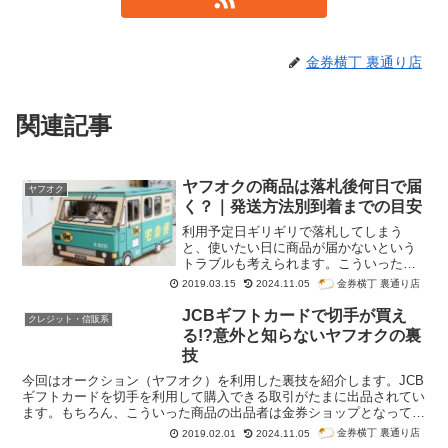
金券横丁 裏通り店
関連記事
ヤフオクの商品は落札後何日で届
ヤフオク
く？｜発送方法別到着までの目安
利用予定日ギリギリで落札してしまう
と、使いたい日に商品が届かないという
トラブルも考えられます。こういったト
ラブルに遭遇しないために、ヤフオクで
金券横丁 裏通り店
2019.03.15
2024.11.05
落札した商品が落札後何日ぐらいで届く
のかの目安を知っておいた方がよさそう
JCBギフトカードで切手が買え
クレジット・信販系
です。今回はヤフオクの商品は落札後何
る!?意外と知らないヤフオクの裏
日で届くのか、発送方法別に到着までの
技
目安について紹介します。
今回はオークション（ヤフオク）を利用した裏技を紹介します。JCB
ギフトカードを切手を利用して購入できる取引がたまに出品されてい
ます。もちろん、こういった商品の出品者は金券ショップとなってい
ます。
金券横丁 裏通り店
2019.02.01
2024.11.05