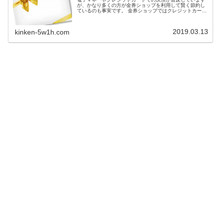
が、かなり多くの方が金券ショップを利用して賢く節約し
ているのも事実です。 金券ショップではクレジットカード
が利用できませんが、その分新幹線格安チケットや商品
券・ギフトカードなどをお得に購入できます。 ここは、金
券ショップのサービス内容全般についての紹介や、販売
2019.03.13
kinken-5w1h.com
（購入・利用）、買取（売却・換金）の際の注意点など、
金券ショップの特徴や利用時のポイントなどを紹介するま
とめページです。