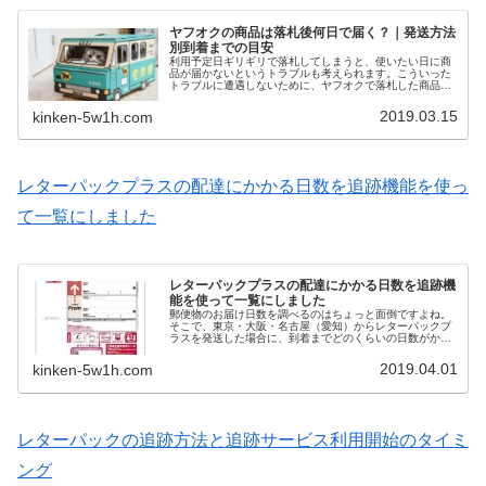
ヤフオクの商品は落札後何日で届く？｜発送方法
別到着までの目安
利用予定日ギリギリで落札してしまうと、使いたい日に商
品が届かないというトラブルも考えられます。こういった
トラブルに遭遇しないために、ヤフオクで落札した商品が
落札後何日ぐらいで届くのかの目安を知っておいた方がよ
さそうです。今回はヤフオクの商品は落札後何日で届くの
2019.03.15
kinken-5w1h.com
か、発送方法別に到着までの目安について紹介します。
レターパックプラスの配達にかかる日数を追跡機能を使っ
て一覧にしました
レターパックプラスの配達にかかる日数を追跡機
能を使って一覧にしました
郵便物のお届け日数を調べるのはちょっと面倒ですよね。
そこで、東京・大阪・名古屋（愛知）からレターパックプ
ラスを発送した場合に、到着までどのくらいの日数がかか
るのか地域別にまとめてみました。 この記事のデータは速
達郵便やレターパックライトの配達日数の目安としても利
2019.04.01
kinken-5w1h.com
用可能です。
レターパックの追跡方法と追跡サービス利用開始のタイミ
ング