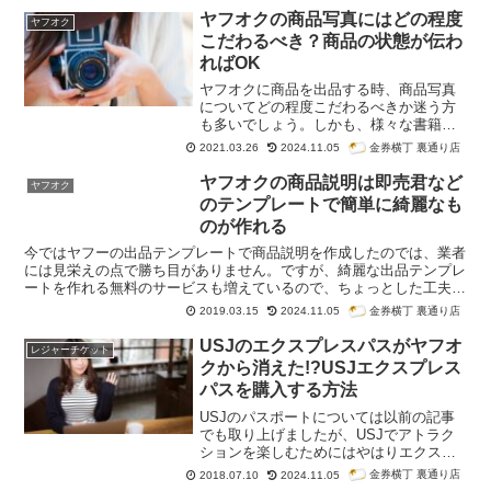
ヤフオクの商品写真にはどの程度
ヤフオク
こだわるべき？商品の状態が伝わ
ればOK
ヤフオクに商品を出品する時、商品写真
についてどの程度こだわるべきか迷う方
も多いでしょう。しかも、様々な書籍で
「商品写真は綺麗に撮るように」とか
金券横丁 裏通り店
2021.03.26
2024.11.05
「商品写真で落札価格が変わる」とか言
われています。でも本当にそうでしょう
ヤフオクの商品説明は即売君など
ヤフオク
か？個人輸入などで新品の商品を、あえ
のテンプレートで簡単に綺麗なも
てヤフオクで販売するといったケースで
のが作れる
もない限り、ヤフオクの商品写真にこだ
わるのは、あまりいい方法とは言えませ
今ではヤフーの出品テンプレートで商品説明を作成したのでは、業者
ん。むしろ、中古品の写真が綺麗に撮れ
には見栄えの点で勝ち目がありません。ですが、綺麗な出品テンプレ
過ぎていると、商品到着後のトラブルに
ートを作れる無料のサービスも増えているので、ちょっとした工夫を
も繋がりやすくなるので、現状の商品の
すれば、業者にも負けない商品説明を作ることができます。今回は商
金券横丁 裏通り店
2019.03.15
2024.11.05
状態を正しく撮影することの方が大切で
品説明についてオークションのコツを紹介します。
す。今回は、ヤフオクの商品写真を撮る
USJのエクスプレスパスがヤフオ
レジャーチケット
時のコツについてお伝えします。
クから消えた!?USJエクスプレス
パスを購入する方法
USJのパスポートについては以前の記事
でも取り上げましたが、USJでアトラク
ションを楽しむためにはやはりエクスプ
レスパスがあるといいですよね。ただ、
金券横丁 裏通り店
2018.07.10
2024.11.05
このUSJエクスプレスパスが今ヤフオク