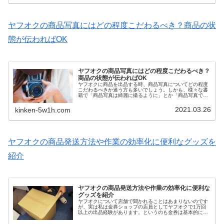
ヤフオクの商品写真にはどの程度こだわるべき？商品の状
態が伝わればOK
ヤフオクの商品写真にはどの程度こだわるべき？
商品の状態が伝わればOK
ヤフオクに商品を出品する時、商品写真についてどの程度
こだわるべきか迷う方も多いでしょう。しかも、様々な書
籍で「商品写真は綺麗に撮るように」とか「商品写真で落
札価格が変わる」とか言われています。でも本当にそうで
しょうか？個人輸入などで新品の商品を、あえてヤフオク
2021.03.26
kinken-5w1h.com
で販売するといったケースでもない限り、ヤフオクの商品
写真にこだわるのは、あまりいい方法とは言えません。む
しろ、中古品の写真が綺麗に撮れ過ぎていると、商品到着
後のトラブルにも繋がりやすくなるので、現状の商品の状
態を正しく撮影することの方が大切です。今回は、ヤフオ
クの商品写真を撮る時のコツについてお伝えします。
ヤフオクの商品発送方法や作業の効率化に便利なグッズを
紹介
ヤフオクの商品発送方法や作業の効率化に便利な
グッズを紹介
ヤフオクについて店舗で聞かれることはあまりないのです
が、実は私は金券ショップの店員としてヤフオクで1万回
以上の出品経験があります。というのも金券は基本的に買
取さえできれば利益が出るもので、お店の側に利用できる
施設などがなくても、ヤフオクなどのオークションに出し