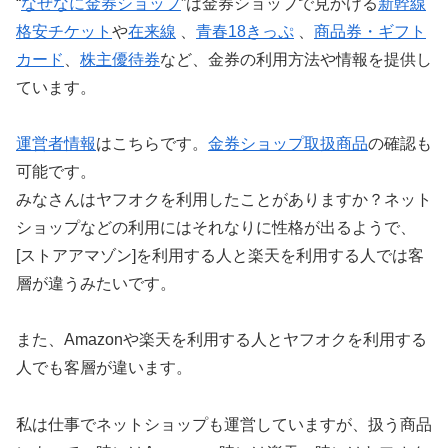
“
なぜなに金券ショップ
”は金券ショップで見かける
新幹線
格安チケット
や
在来線
、
青春18きっぷ
、
商品券・ギフト
カード
、
株主優待券
など、金券の利用方法や情報を提供し
ています。
運営者情報
はこちらです。
金券ショップ取扱商品
の確認も
可能です。
みなさんはヤフオクを利用したことがありますか？ネット
ショップなどの利用にはそれなりに性格が出るようで、
[ストアアマゾン]を利用する人と楽天を利用する人では客
層が違うみたいです。
また、Amazonや楽天を利用する人とヤフオクを利用する
人でも客層が違います。
私は仕事でネットショップも運営していますが、扱う商品