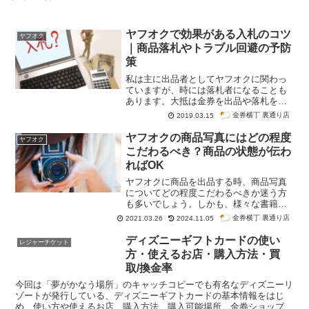
ヤフオクで効果がある入札のコツ
ヤフオク
｜商品落札やトラブル回避の予防
策
私は主に出品者としてヤフオクに関わっ
ていますが、時には落札者になることも
あります。大抵は金券を出品や落札をす
るのですが、オークションの入札、落札
金券横丁 裏通り店
2019.03.15
にはちょっとしたコツがあります。今回
はオークション初心者の方で、なかなか
ヤフオクの商品写真にはどの程度
ヤフオク
安く落札できなくて悩んでいる方や、商
こだわるべき？商品の状態が伝わ
品を出品している方にも有益な情報にな
ればOK
ると思います。
ヤフオクに商品を出品する時、商品写真
についてどの程度こだわるべきか迷う方
も多いでしょう。しかも、様々な書籍で
「商品写真は綺麗に撮るように」とか
金券横丁 裏通り店
2021.03.26
2024.11.05
「商品写真で落札価格が変わる」とか言
われています。でも本当にそうでしょう
ディズニーギフトカードの使い
レジャーチケット
か？個人輸入などで新品の商品を、あえ
方・使えるお店・購入方法・買
てヤフオクで販売するといったケースで
取/換金率
もない限り、ヤフオクの商品写真にこだ
わるのは、あまりいい方法とは言えませ
今回は「夢がかなう場所」のキャッチコピーでも有名なディズニーリ
ん。むしろ、中古品の写真が綺麗に撮れ
ゾートが発行している、ディズニーギフトカードの基本情報をはじ
過ぎていると、商品到着後のトラブルに
め、使い方や使えるお店、購入方法、購入可能場所、金券ショップで