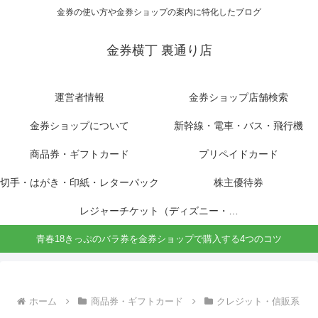
金券の使い方や金券ショップの案内に特化したブログ
金券横丁 裏通り店
運営者情報
金券ショップ店舗検索
金券ショップについて
新幹線・電車・バス・飛行機
商品券・ギフトカード
プリペイドカード
切手・はがき・印紙・レターパック
株主優待券
レジャーチケット（ディズニー・USJ他）
青春18きっぷのバラ券を金券ショップで購入する4つのコツ
ホーム
商品券・ギフトカード
クレジット・信販系