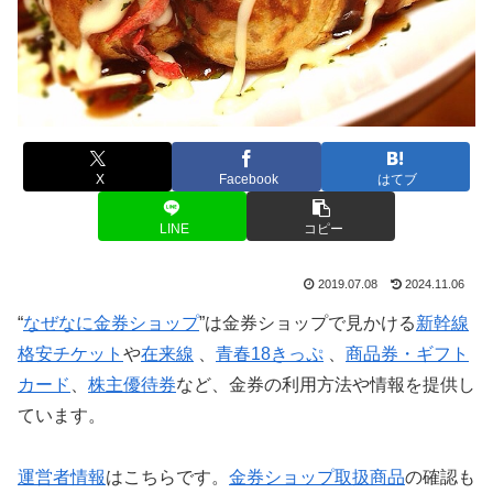
X
Facebook
はてブ
LINE
コピー
2019.07.08
2024.11.06
“
なぜなに金券ショップ
”は金券ショップで見かける
新幹線
格安チケット
や
在来線
、
青春18きっぷ
、
商品券・ギフト
カード
、
株主優待券
など、金券の利用方法や情報を提供し
ています。
運営者情報
はこちらです。
金券ショップ取扱商品
の確認も