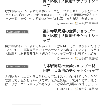
覧・比較｜大阪府のチケットショ
ップ
枚方市駅近くに出店する金券ショップは、アクセスチケットと甲南チ
ケットの2店でした。今回は大阪府内にある枚方市駅周辺の金券ショ
ップ一覧・比較です。紹介はグーグル検索「枚方市駅 金券ショッ
プ」で検索順位が高かった順番になっています。
金券横丁 裏通り店
2019.06.30
藤井寺駅周辺の金券ショップ一
大阪府の金券ショップ
覧・比較｜大阪府のチケットショ
ップ
藤井寺駅近くに出店する金券ショップはK-NET（ケイネット）だけで
した。他に、買取専門店のイーネーションも出店しています。今回は
大阪府内にある藤井寺駅周辺の金券ショップ一覧・比較です。紹介は
グーグル検索「藤井寺駅 金券ショップ」で検索順位が高かった順番
金券横丁 裏通り店
2019.07.09
になっています。
九条駅周辺の金券ショップ一覧・
大阪府の金券ショップ
比較｜大阪府のチケットショップ
九条駅近くに出店する金券ショップはミスト九条だけでした。ただ、
営業しているかどうか不明です。念のため紹介しておきます。他に
は、リサイクルショップのキングラムが金券の買取のみ対応していま
す。九条駅すぐ近くのドーム前千代崎駅そばにアクセスチケットも出
金券横丁 裏通り店
2021.04.07
店しているので、こちらも一緒に紹介しておきます。今回は大阪府内
にある九条駅周辺の金券ショップ一覧・比較です。紹介はグーグル検
索「九条駅 金券ショップ」で検索順位が高かった順番になっていま
す。