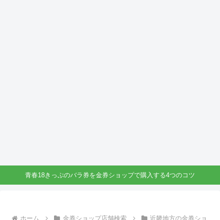
青春18きっぷのバラ券を金券ショップで購入する4つのコツ
ホーム
金券ショップ店舗検索
近畿地方の金券ショ