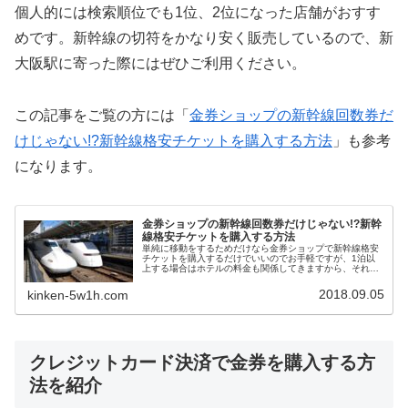
個人的には検索順位でも1位、2位になった店舗がおすす
めです。新幹線の切符をかなり安く販売しているので、新
大阪駅に寄った際にはぜひご利用ください。
この記事をご覧の方には「
金券ショップの新幹線回数券だ
けじゃない!?新幹線格安チケットを購入する方法
」も参考
になります。
金券ショップの新幹線回数券だけじゃない!?新幹
線格安チケットを購入する方法
単純に移動をするためだけなら金券ショップで新幹線格安
チケットを購入するだけでいいのでお手軽ですが、1泊以
上する場合はホテルの料金も関係してきますから、それぞ
れの料金をどうやって安くすればいいのか迷うことがあり
ますよね。そんな時はJR・新幹線+宿泊セットプランとい
2018.09.05
kinken-5w1h.com
うお得なサービスがあります。
クレジットカード決済で金券を購入する方
法を紹介