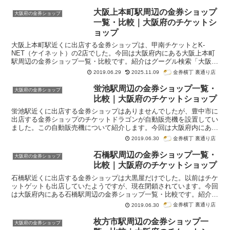
大阪上本町駅周辺の金券ショップ
大阪府の金券ショップ
一覧・比較｜大阪府のチケットシ
ョップ
大阪上本町駅近くに出店する金券ショップは、甲南チケットとK-
NET（ケイネット）の2店でした。今回は大阪府内にある大阪上本町
駅周辺の金券ショップ一覧・比較です。紹介はグーグル検索「大阪上
本町駅 金券ショップ」で検索順位が高かった順番になっています。
金券横丁 裏通り店
2019.06.29
2025.11.09
蛍池駅周辺の金券ショップ一覧・
大阪府の金券ショップ
比較｜大阪府のチケットショップ
蛍池駅近くに出店する金券ショップはありませんでしたが、豊中市に
出店する金券ショップのチケットドラゴンが自動販売機を設置してい
ました。この自動販売機について紹介します。今回は大阪府内にある
蛍池駅周辺の金券ショップ一覧・比較です。紹介はグーグル検索「蛍
金券横丁 裏通り店
2019.06.30
池駅 金券ショップ」で検索順位が高かった順番になっています。
石橋駅周辺の金券ショップ一覧・
大阪府の金券ショップ
比較｜大阪府のチケットショップ
石橋駅近くに出店する金券ショップは大黒屋だけでした。以前はチケ
ットゲットも出店していたようですが、現在閉鎖されています。今回
は大阪府内にある石橋駅周辺の金券ショップ一覧・比較です。紹介は
グーグル検索「石橋駅 金券ショップ」で検索順位が高かった順番に
金券横丁 裏通り店
2019.06.30
なっています。
枚方市駅周辺の金券ショップ一
大阪府の金券ショップ