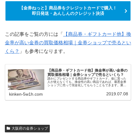
【金券ねっと】商品券をクレジットカードで購入！
即日発送・あんしんのクレジット決済
この記事をご覧の方には「
【商品券・ギフトカード他】換
金率が高い金券の買取価格相場｜金券ショップで売るとい
くら？
」も参考になります。
【商品券・ギフトカード他】換金率が高い金券の
買取価格相場｜金券ショップで売るといくら？
誰かにプレゼントする商品券やギフトカード、仮に貰った
人が使えなくても、換金性の高い商品であれば、最悪金券
ショップに売って現金化してもらうこともできます。褒め
られた考え方ではないかもしれませんが、換金率の高い商
品券やギフトカードを選ぶと、自然に利用できる店舗が多
2019.07.08
kinken-5w1h.com
い金券をプレゼントすることにもなります。今回は、換金
率の高い商品券・ギフトカード一覧を紹介します。
大阪府の金券ショップ