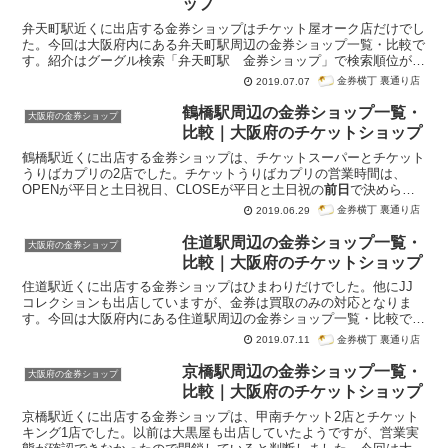
ップ
弁天町駅近くに出店する金券ショップはチケット屋オーク店だけでし
た。今回は大阪府内にある弁天町駅周辺の金券ショップ一覧・比較で
す。紹介はグーグル検索「弁天町駅 金券ショップ」で検索順位が高
かった順番になっています。
金券横丁 裏通り店
2019.07.07
鶴橋駅周辺の金券ショップ一覧・
大阪府の金券ショップ
比較｜大阪府のチケットショップ
鶴橋駅近くに出店する金券ショップは、チケットスーパーとチケット
うりばカプリの2店でした。チケットうりばカプリの営業時間は、
OPENが平日と土日祝日、CLOSEが平日と土日祝の
前日
で決められ
ているため、若干複雑になっています。できる限り簡素化しておきま
金券横丁 裏通り店
2019.06.29
した。今回は大阪府内にある鶴橋駅周辺の金券ショップ一覧・比較で
す。紹介はグーグル検索「鶴橋駅 金券ショップ」で検索順位が高か
住道駅周辺の金券ショップ一覧・
大阪府の金券ショップ
った順番になっています。
比較｜大阪府のチケットショップ
住道駅近くに出店する金券ショップはひまわりだけでした。他にJJ
コレクションも出店していますが、金券は買取のみの対応となりま
す。今回は大阪府内にある住道駅周辺の金券ショップ一覧・比較で
す。紹介はグーグル検索「住道駅 金券ショップ」で検索順位が高か
金券横丁 裏通り店
2019.07.11
った順番になっています。
京橋駅周辺の金券ショップ一覧・
大阪府の金券ショップ
比較｜大阪府のチケットショップ
京橋駅近くに出店する金券ショップは、甲南チケット2店とチケット
キング1店でした。以前は大黒屋も出店していたようですが、営業実