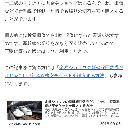
十三駅のすぐ近くにも金券ショップはあるんですね。出張
などで新幹線で移動した時でも帰りの切符を安く購入する
ことができます。
個人的には検索順位でも1位、2位になった店舗がおすす
めです。新幹線の切符をかなり安く販売しているので、十
三駅に寄った際にはぜひご利用ください。
この記事をご覧の方には「
金券ショップの新幹線回数券だ
けじゃない!?新幹線格安チケットを購入する方法
」も参考
になります。
金券ショップの新幹線回数券だけじゃない!?新幹
線格安チケットを購入する方法
単純に移動をするためだけなら金券ショップで新幹線格安
チケットを購入するだけでいいのでお手軽ですが、1泊以
上する場合はホテルの料金も関係してきますから、それぞ
れの料金をどうやって安くすればいいのか迷うことがあり
ますよね。そんな時はJR・新幹線+宿泊セットプランとい
2018.09.05
kinken-5w1h.com
うお得なサービスがあります。