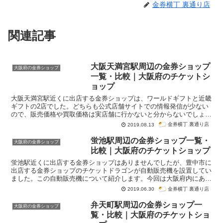
金券横丁 裏通り店
関連記事
大阪天満宮駅周辺の金券ショップ
大阪府の金券ショップ
一覧・比較｜大阪府のチケットシ
ョップ
大阪天満宮駅近くに出店する金券ショップは、ワールドギフトと近畿
ギフトの2店でした。どちらも公式店舗サイトでの情報発信が少ない
ので、販売価格や買取価格は実店舗に行かないと分からないでしょ
う。今回は大阪府内にある大阪天満宮駅周辺の金券ショップ一覧・比
金券横丁 裏通り店
2019.08.13
較です。紹介はグーグル検索「大阪天満宮駅 金券ショップ」で検索
順位が高かった順番になっています。
蛍池駅周辺の金券ショップ一覧・
大阪府の金券ショップ
比較｜大阪府のチケットショップ
蛍池駅近くに出店する金券ショップはありませんでしたが、豊中市に
出店する金券ショップのチケットドラゴンが自動販売機を設置してい
ました。この自動販売機について紹介します。今回は大阪府内にある
蛍池駅周辺の金券ショップ一覧・比較です。紹介はグーグル検索「蛍
金券横丁 裏通り店
2019.06.30
池駅 金券ショップ」で検索順位が高かった順番になっています。
弁天町駅周辺の金券ショップ一
大阪府の金券ショップ
覧・比較｜大阪府のチケットショ