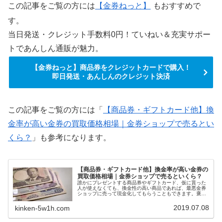
この記事をご覧の方には
【金券ねっと】
もおすすめで
す。
当日発送・クレジット手数料0円！ていねい＆充実サポー
トであんしん通販が魅力。
【金券ねっと】商品券をクレジットカードで購入！
即日発送・あんしんのクレジット決済
この記事をご覧の方には「
【商品券・ギフトカード他】換
金率が高い金券の買取価格相場｜金券ショップで売るとい
くら？
」も参考になります。
【商品券・ギフトカード他】換金率が高い金券の
買取価格相場｜金券ショップで売るといくら？
誰かにプレゼントする商品券やギフトカード、仮に貰った
人が使えなくても、換金性の高い商品であれば、最悪金券
ショップに売って現金化してもらうこともできます。褒め
られた考え方ではないかもしれませんが、換金率の高い商
品券やギフトカードを選ぶと、自然に利用できる店舗が多
2019.07.08
kinken-5w1h.com
い金券をプレゼントすることにもなります。今回は、換金
率の高い商品券・ギフトカード一覧を紹介します。