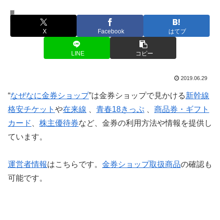
大阪府の金券ショップ
X
Facebook
はてブ
LINE
コピー
2019.06.29
“
なぜなに金券ショップ
”は金券ショップで見かける
新幹線
格安チケット
や
在来線
、
青春18きっぷ
、
商品券・ギフト
カード
、
株主優待券
など、金券の利用方法や情報を提供し
ています。
運営者情報
はこちらです。
金券ショップ取扱商品
の確認も
可能です。