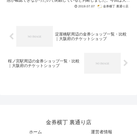
態が確認できなかったので閉鎖していると判断しました。今回は大阪
府内にある京橋駅周辺の金券ショップ一覧・比較です。紹介はグーグ
金券横丁 裏通り店
2019.07.07
ル検索「京橋駅 金券ショップ」で検索順位が高かった順番になって
います。
淀屋橋駅周辺の金券ショップ一覧・比較
｜大阪府のチケットショップ
桜ノ宮駅周辺の金券ショップ一覧・比較
｜大阪府のチケットショップ
金券横丁 裏通り店
ホーム
運営者情報