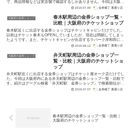
で、商品情報などは実店舗で確認するしかありません。今回は大阪府
内にある岡町駅周辺の金券ショップ一覧・比較です。紹介はグーグル
金券横丁 裏通り店
2019.07.09
検索「岡町駅 金券ショップ」で検索順位が高かった順番になってい
ます。
春木駅周辺の金券ショップ一覧・
大阪府の金券ショップ
比較｜大阪府のチケットショップ
春木駅近くに出店する金券ショップはチケットキャビンだけでした。
以前はチケット春木もOPENしていましたが、現在は閉鎖してしまっ
たようです。また、チケットキャビンが出店するラパーク岸和田に、
買取専門店大吉も出店しています。買取価格の比較などで役立つでし
金券横丁 裏通り店
2019.08.12
ょう。今回は大阪府内にある春木駅周辺の金券ショップ一覧・比較で
す。紹介はグーグル検索「春木駅 金券ショップ」で検索順位が高か
弁天町駅周辺の金券ショップ一
大阪府の金券ショップ
った順番になっています。
覧・比較｜大阪府のチケットショ
ップ
弁天町駅近くに出店する金券ショップはチケット屋オーク店だけでし
た。今回は大阪府内にある弁天町駅周辺の金券ショップ一覧・比較で
す。紹介はグーグル検索「弁天町駅 金券ショップ」で検索順位が高
かった順番になっています。
金券横丁 裏通り店
2019.07.07
春木駅周辺の金券ショップ一覧・比較｜
大阪府のチケットショップ