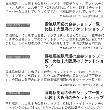
高槻駅近くに出店する金券ショップは、甲南チケット、アクセスチケ
ット、大黒屋、コスモギフト2店の合計5店でした。以前はチケット
スーパーも出店していたようですが、現在は閉鎖されています。今回
は大阪府内にある高槻駅周辺の金券ショップ一覧・比較です。紹介は
金券横丁 裏通り店
2019.07.08
グーグル検索「高槻駅 金券ショップ」で検索順位が高かった順番に
なっています。
蛍池駅周辺の金券ショップ一覧・
大阪府の金券ショップ
比較｜大阪府のチケットショップ
蛍池駅近くに出店する金券ショップはありませんでしたが、豊中市に
出店する金券ショップのチケットドラゴンが自動販売機を設置してい
ました。この自動販売機について紹介します。今回は大阪府内にある
蛍池駅周辺の金券ショップ一覧・比較です。紹介はグーグル検索「蛍
金券横丁 裏通り店
2019.06.30
池駅 金券ショップ」で検索順位が高かった順番になっています。
喜連瓜破駅周辺の金券ショップ一
大阪府の金券ショップ
覧・比較｜大阪府のチケットショ
ップ
喜連瓜破駅近くに出店する金券ショップはチケットおばらだけでし
た。すぐ近くに出店するプリウス本店が金券の買取なら対応可能で
す。今回は大阪府内にある喜連瓜破駅周辺の金券ショップ一覧・比較
です。紹介はグーグル検索「喜連瓜破駅 金券ショップ」で検索順位
金券横丁 裏通り店
2019.06.29
が高かった順番になっています。
岡町駅周辺の金券ショップ一覧・
大阪府の金券ショップ
比較｜大阪府のチケットショップ
岡町駅近くに出店する金券ショップは、K-NET（ケイネット）とチケ
ットキングの2店でした。どちらのお店も公式店舗サイトがないの