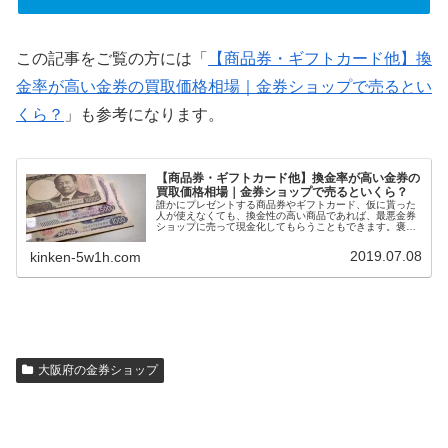
この記事をご覧の方には「
【商品券・ギフトカード他】換
金率が高い金券の買取価格相場｜金券ショップで売るとい
くら？
」も参考になります。
【商品券・ギフトカード他】換金率が高い金券の
買取価格相場｜金券ショップで売るといくら？
誰かにプレゼントする商品券やギフトカード、仮に貰った
人が使えなくても、換金性の高い商品であれば、最悪金券
ショップに売って現金化してもらうこともできます。褒め
られた考え方ではないかもしれませんが、換金率の高い商
品券やギフトカードを選ぶと、自然に利用できる店舗が多
2019.07.08
kinken-5w1h.com
い金券をプレゼントすることにもなります。今回は、換金
率の高い商品券・ギフトカード一覧を紹介します。
大阪府の金券ショップ