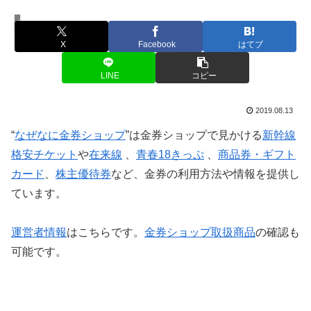
大阪府の金券ショップ
X
Facebook
はてブ
LINE
コピー
2019.08.13
“
なぜなに金券ショップ
”は金券ショップで見かける
新幹線
格安チケット
や
在来線
、
青春18きっぷ
、
商品券・ギフト
カード
、
株主優待券
など、金券の利用方法や情報を提供し
ています。
運営者情報
はこちらです。
金券ショップ取扱商品
の確認も
可能です。