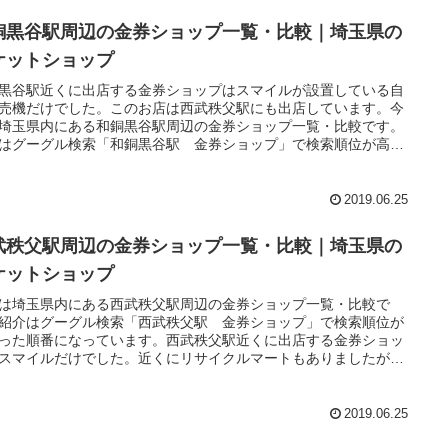
銅黒谷駅周辺の金券ショップ一覧・比較｜埼玉県の
ケットショップ
黒谷駅近くに出店する金券ショップはスマイルが設置している自
売機だけでした。このお店は西武秩父駅にも出店しています。今
埼玉県内にある和銅黒谷駅周辺の金券ショップ一覧・比較です。
はグーグル検索「和銅黒谷駅 金券ショップ」で検索順位が高か
順番になっています。
2019.06.25
武秩父駅周辺の金券ショップ一覧・比較｜埼玉県の
ケットショップ
は埼玉県内にある西武秩父駅周辺の金券ショップ一覧・比較で
紹介はグーグル検索「西武秩父駅 金券ショップ」で検索順位が
った順番になっています。西武秩父駅近くに出店する金券ショッ
スマイルだけでした。近くにリサイクルマートもありましたが、
お店では金券の買取のみ対応となります。また、横瀬駅近くに金
ョップスマイルの自動販売機も設置されているので、一緒に紹介
おきます。金券ショップスマイルは和銅黒谷駅にも自動販売機を
2019.06.25
しています。