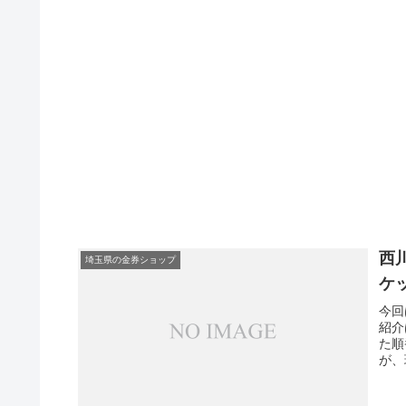
西
埼玉県の金券ショップ
ケ
今回
紹介
た順
が、
トシ
舗あ