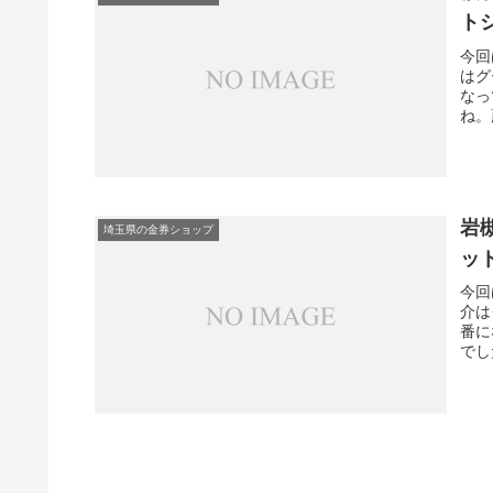
ト
今回
はグ
なっ
ね。
買取
する
が、
来店
岩
埼玉県の金券ショップ
ッ
今回
介は
番に
でし
が出