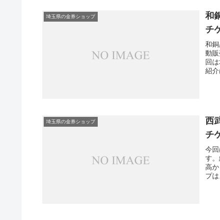
和
埼玉県の金券ショップ
チ
和銅
動販
回は
紹介
った
西
埼玉県の金券ショップ
チ
今回
す。
高か
プは
この
券シ
して
設置