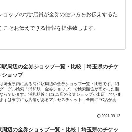
券ショップの”元”店員が金券の使い方をお伝えするた
らこそお伝えできる情報を提供致します。
和駅周辺の金券ショップ一覧・比較｜埼玉県のチケ
トショップ
は埼玉県内にある浦和駅周辺の金券ショップ一覧・比較です。紹
グーグル検索「浦和駅 金券ショップ」で検索順位が高かった順
なっています。浦和駅近くには3店の金券ショップが出店していま
まずは東京にも店舗があるアクセスチケット、全国にFC店がある
屋、そして全国にFC店があるK-NET（ケイネット）です。コルソ
ッピングセンター内にチケットゆずがあったようですが恐らく閉
ています。ここでは念のため紹介しておきます。
2021.09.13
駅周辺の金券ショップ一覧・比較｜埼玉県のチケッ