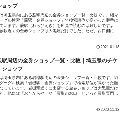
ショップ
は埼玉県内にある蕨駅周辺の金券ショップ一覧・比較です。紹介
ーグル検索「蕨駅 金券ショップ」で検索順位が高かった順番に
ています。蕨駅（わらびえき）を所見で読むのは難しいですよ
蕨駅近くの金券ショップは大黒屋だけでした。ただ、西口側には
専門店が2店舗あります。買取価格の比較にはこれらの店舗を利用
のが便利でしょう。また、駅からはかなり離れた場所になります
金犬くんも出店しています。イオンモール内にあるので、車での
2021.01.18
ならこちらが便利でしょう。
槻駅周辺の金券ショップ一覧・比較｜埼玉県のチケ
トショップ
は埼玉県内にある岩槻駅周辺の金券ショップ一覧・比較です。紹
グーグル検索「岩槻駅 金券ショップ」で検索順位が高かった順
なっています。岩槻駅近くに出店する金券ショップは大黒屋だけ
た。他には「おたからや」や「買取の窓口」といった買取専門店
店するのみです。
2020.11.12