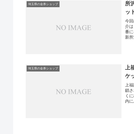
所
埼玉県の金券ショップ
ッ
今回
介は
番に
新所
所沢
また
おき
上
埼玉県の金券ショップ
ケ
上福
鎖さ
くに
内に
ル検
てい