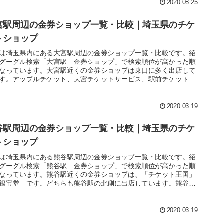
唯一のリサイクルショップです。買取のみで利用するならこちら
2020.08.25
いいと思います。どちらの店舗も電話問い合わせがフリーダイヤ
のも魅力です。
宮駅周辺の金券ショップ一覧・比較｜埼玉県のチケ
トショップ
は埼玉県内にある大宮駅周辺の金券ショップ一覧・比較です。紹
グーグル検索「大宮駅 金券ショップ」で検索順位が高かった順
なっています。大宮駅近くの金券ショップは東口に多く出店して
す。アップルチケット、大宮チケットサービス、駅前チケットセ
ーをはじめ、大黒屋 質のように買取に強い店舗も出店していま
ちなみに、西口に出店するのはチケットてんぽーと大黒屋だけで
2020.03.19
谷駅周辺の金券ショップ一覧・比較｜埼玉県のチケ
トショップ
は埼玉県内にある熊谷駅周辺の金券ショップ一覧・比較です。紹
グーグル検索「熊谷駅 金券ショップ」で検索順位が高かった順
なっています。熊谷駅近くの金券ショップは、「チケット王国」
銀宝堂」です。どちらも熊谷駅の北側に出店しています。熊谷駅
はやや離れた場所になりますが、大黒屋も国道17号沿いに出店し
ます。
2020.03.19