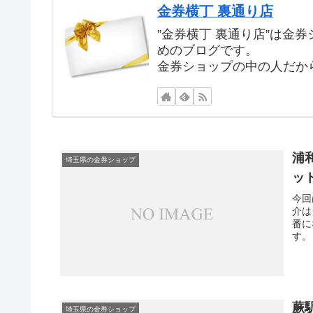
金券横丁 裏通り店
”金券横丁 裏通り店”は金
めのブログです。
金券ショップの中の人だか
浦
埼玉県の金券ショップ
ッ
今回
介は
番に
す。
大黒
ショ
鎖し
蕨
埼玉県の金券ショップ