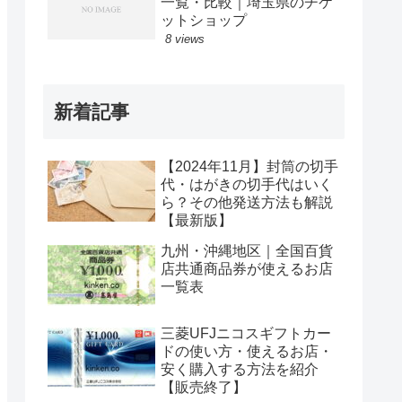
一覧・比較｜埼玉県のチケ
ットショップ
8 views
新着記事
【2024年11月】封筒の切手
代・はがきの切手代はいく
ら？その他発送方法も解説
【最新版】
九州・沖縄地区｜全国百貨
店共通商品券が使えるお店
一覧表
三菱UFJニコスギフトカー
ドの使い方・使えるお店・
安く購入する方法を紹介
【販売終了】