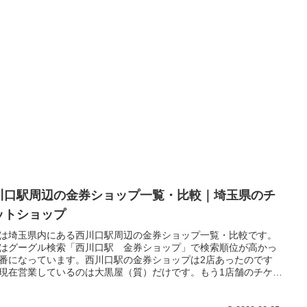
川口駅周辺の金券ショップ一覧・比較｜埼玉県のチ
ットショップ
は埼玉県内にある西川口駅周辺の金券ショップ一覧・比較です。
はグーグル検索「西川口駅 金券ショップ」で検索順位が高かっ
番になっています。西川口駅の金券ショップは2店あったのです
現在営業しているのは大黒屋（質）だけです。もう1店舗のチケッ
ョップさいまるは閉鎖してしまいました。また、買取専門店が2店
ります。東口側の金銀堂と西口側のスマギフトです。金銀堂は東