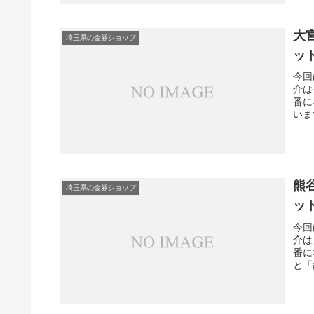
口側
でも
ルな
大
埼玉県の金券ショップ
ッ
今回
介は
番に
いま
ンタ
す。
す。
熊
埼玉県の金券ショップ
ッ
今回
介は
番に
と「
から
てい