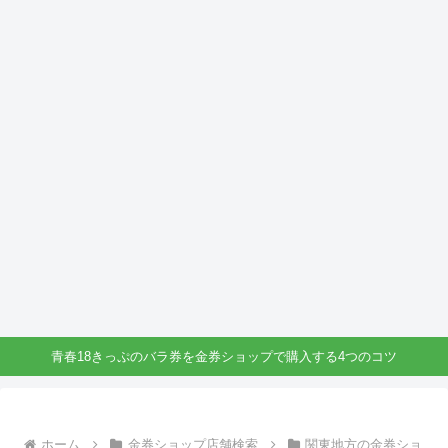
青春18きっぷのバラ券を金券ショップで購入する4つのコツ
ホーム
金券ショップ店舗検索
関東地方の金券ショ