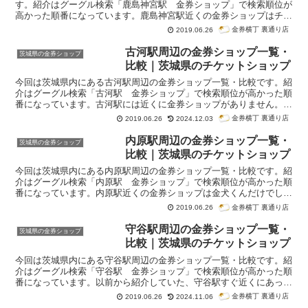
す。紹介はグーグル検索「鹿島神宮駅 金券ショップ」で検索順位が
高かった順番になっています。鹿島神宮駅近くの金券ショップはチケ
ットセンターが駅南側にあります。ただし、駅からの距離はかなりあ
金券横丁 裏通り店
2019.06.26
るので、車で来店するのがいいでしょう。また、途中にあるイオン鹿
嶋店と隣接するショッピングセンターチェリオ内に買取専門店のワン
古河駅周辺の金券ショップ一覧・
茨城県の金券ショップ
ダープライスもあります。チケットセンターの買取価格と比較するな
比較｜茨城県のチケットショップ
らワンダープライスがいいでしょう。
今回は茨城県内にある古河駅周辺の金券ショップ一覧・比較です。紹
介はグーグル検索「古河駅 金券ショップ」で検索順位が高かった順
番になっています。古河駅には近くに金券ショップがありません。国
道125号線の大通り沿いに大黒屋、セカンドストリートがあるだけ
金券横丁 裏通り店
2019.06.26
2024.12.03
で、古河駅の近くには個人経営の海屋質店があるだけです。質店は名
前の通り買取専門です。また、イトーヨーカドー古河店内に買取専門
内原駅周辺の金券ショップ一覧・
茨城県の金券ショップ
店ワンダープライスがありましたが、イトーヨーカドー古賀店本体が
比較｜茨城県のチケットショップ
閉鎖してしまったため、現在ワンダープライス公式サイトでもリニュ
ーアル予定となっています。
今回は茨城県内にある内原駅周辺の金券ショップ一覧・比較です。紹
介はグーグル検索「内原駅 金券ショップ」で検索順位が高かった順
番になっています。内原駅近くの金券ショップは金犬くんだけでし
た。駅からほど近くにあり、イオンモール内にあるため車でも気軽に
金券横丁 裏通り店
2019.06.26
来店できます。これ以上の立地はないでしょう。
守谷駅周辺の金券ショップ一覧・
茨城県の金券ショップ
比較｜茨城県のチケットショップ
今回は茨城県内にある守谷駅周辺の金券ショップ一覧・比較です。紹
介はグーグル検索「守谷駅 金券ショップ」で検索順位が高かった順
番になっています。以前から紹介していた、守谷駅すぐ近くにあった
「金券金太郎」は閉鎖してしまいました。2nd STREETでも金券の販
金券横丁 裏通り店
2019.06.26
2024.11.06
売はしていますが、専門店ではないため、あまり品揃えに期待できな