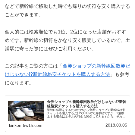
などで新幹線で移動した時でも帰りの切符を安く購入する
ことができます。
個人的には検索順位でも1位、2位になった店舗がおすす
めです。新幹線の切符をかなり安く販売しているので、土
浦駅に寄った際にはぜひご利用ください。
この記事をご覧の方には「
金券ショップの新幹線回数券だ
けじゃない!?新幹線格安チケットを購入する方法
」も参考
になります。
金券ショップの新幹線回数券だけじゃない!?新幹
線格安チケットを購入する方法
単純に移動をするためだけなら金券ショップで新幹線格安
チケットを購入するだけでいいのでお手軽ですが、1泊以
上する場合はホテルの料金も関係してきますから、それぞ
れの料金をどうやって安くすればいいのか迷うことがあり
ますよね。そんな時はJR・新幹線+宿泊セットプランとい
2018.09.05
kinken-5w1h.com
うお得なサービスがあります。