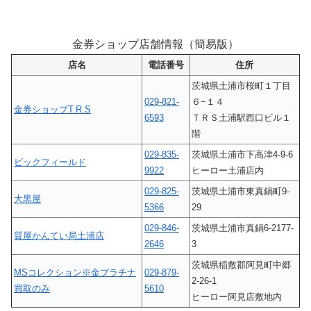
金券ショップ店舗情報（簡易版）
店名
電話番号
住所
茨城県土浦市桜町１丁目
029-821-
６−１４
金券ショップT.R.S
6593
ＴＲＳ土浦駅西口ビル１
階
029-835-
茨城県土浦市下高津4-9-6
ビックフィールド
9922
ヒーロー土浦店内
029-825-
茨城県土浦市東真鍋町9-
大黒屋
5366
29
029-846-
茨城県土浦市真鍋6-2177-
質屋かんてい局土浦店
2646
3
茨城県稲敷郡阿見町中郷
MSコレクション※金プラチナ
029-879-
2-26-1
買取のみ
5610
ヒーロー阿見店敷地内