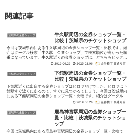
関連記事
牛久駅周辺の金券ショップ一覧・
茨城県の金券ショップ
比較｜茨城県のチケットショップ
今回は茨城県内にある牛久駅周辺の金券ショップ一覧・比較です。紹
介はグーグル検索「牛久駅 金券ショップ」で検索順位が高かった順
番になっています。牛久駅近くの金券ショップは、どちらもビックフ
ィールドです。牛久駅前東口すぐと、ディスカウントスーパーヒーロ
金券横丁 裏通り店
2019.06.26
2025.02.06
ー牛久中央店の店内に出店しています。
下館駅周辺の金券ショップ一覧・
茨城県の金券ショップ
比較｜茨城県のチケットショップ
下館駅近くに出店する金券ショップはヒロヤだけでした。ヒロヤは下
館駅すぐ近くにあるので、すぐに見つかるでしょう。今回は茨城県内
にある下館駅周辺の金券ショップ一覧・比較です。紹介はグーグル検
索「下館駅 金券ショップ」で検索順位が高かった順番になっていま
金券横丁 裏通り店
2019.06.26
す。
鹿島神宮駅周辺の金券ショップ一
茨城県の金券ショップ
覧・比較｜茨城県のチケットショ
ップ
今回は茨城県内にある鹿島神宮駅周辺の金券ショップ一覧・比較で