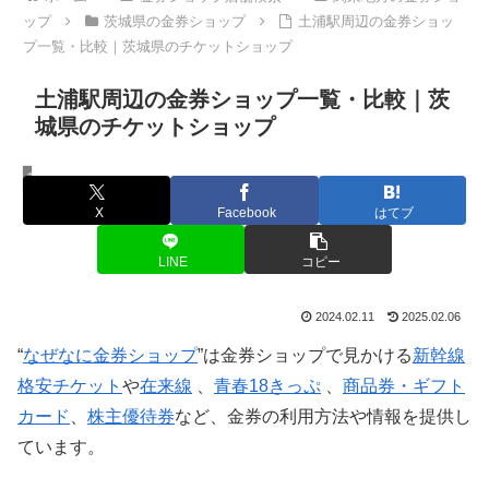
ップ
茨城県の金券ショップ
土浦駅周辺の金券ショッ
プ一覧・比較｜茨城県のチケットショップ
土浦駅周辺の金券ショップ一覧・比較｜茨
城県のチケットショップ
茨城県の金券ショップ
X
Facebook
はてブ
LINE
コピー
2024.02.11
2025.02.06
“
なぜなに金券ショップ
”は金券ショップで見かける
新幹線
格安チケット
や
在来線
、
青春18きっぷ
、
商品券・ギフト
カード
、
株主優待券
など、金券の利用方法や情報を提供し
ています。