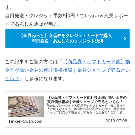
す。
当日発送・クレジット手数料0円！ていねい＆充実サポー
トであんしん通販が魅力。
【金券ねっと】商品券をクレジットカードで購入！
即日発送・あんしんのクレジット決済
この記事をご覧の方には「
【商品券・ギフトカード他】換
金率が高い金券の買取価格相場｜金券ショップで売るとい
くら？
」も参考になります。
【商品券・ギフトカード他】換金率が高い金券の
買取価格相場｜金券ショップで売るといくら？
誰かにプレゼントする商品券やギフトカード、仮に貰った
人が使えなくても、換金性の高い商品であれば、最悪金券
ショップに売って現金化してもらうこともできます。褒め
られた考え方ではないかもしれませんが、換金率の高い商
品券やギフトカードを選ぶと、自然に利用できる店舗が多
2019.07.08
kinken-5w1h.com
い金券をプレゼントすることにもなります。今回は、換金
率の高い商品券・ギフトカード一覧を紹介します。