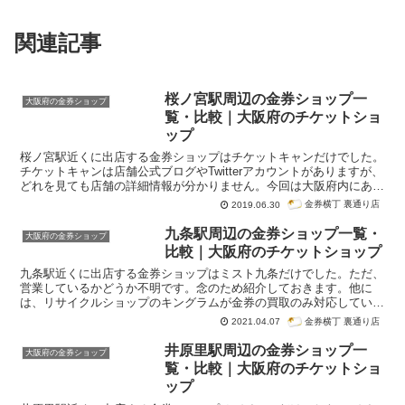
関連記事
桜ノ宮駅周辺の金券ショップ一
大阪府の金券ショップ
覧・比較｜大阪府のチケットショ
ップ
桜ノ宮駅近くに出店する金券ショップはチケットキャンだけでした。
チケットキャンは店舗公式ブログやTwitterアカウントがありますが、
どれを見ても店舗の詳細情報が分かりません。今回は大阪府内にある
桜ノ宮駅周辺の金券ショップ一覧・比較です。紹介はグーグル検索
金券横丁 裏通り店
2019.06.30
「桜ノ宮駅 金券ショップ」で検索順位が高かった順番になっていま
す。
九条駅周辺の金券ショップ一覧・
大阪府の金券ショップ
比較｜大阪府のチケットショップ
九条駅近くに出店する金券ショップはミスト九条だけでした。ただ、
営業しているかどうか不明です。念のため紹介しておきます。他に
は、リサイクルショップのキングラムが金券の買取のみ対応していま
す。九条駅すぐ近くのドーム前千代崎駅そばにアクセスチケットも出
金券横丁 裏通り店
2021.04.07
店しているので、こちらも一緒に紹介しておきます。今回は大阪府内
にある九条駅周辺の金券ショップ一覧・比較です。紹介はグーグル検
井原里駅周辺の金券ショップ一
大阪府の金券ショップ
索「九条駅 金券ショップ」で検索順位が高かった順番になっていま
覧・比較｜大阪府のチケットショ
す。
ップ