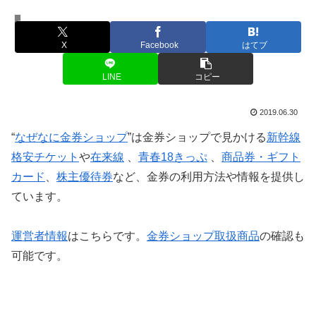
大阪府の金券ショップ
X
Facebook
はてブ
LINE
コピー
2019.06.30
“
なぜなに金券ショップ
”は金券ショップで見かける
新幹線
格安チケット
や
在来線
、
青春18きっぷ
、
商品券・ギフト
カード
、
株主優待券
など、金券の利用方法や情報を提供し
ています。
運営者情報
はこちらです。
金券ショップ取扱商品
の確認も
可能です。