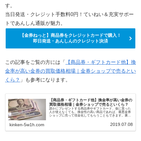
す。
当日発送・クレジット手数料0円！ていねい＆充実サポー
トであんしん通販が魅力。
【金券ねっと】商品券をクレジットカードで購入！
即日発送・あんしんのクレジット決済
この記事をご覧の方には「
【商品券・ギフトカード他】換
金率が高い金券の買取価格相場｜金券ショップで売るとい
くら？
」も参考になります。
【商品券・ギフトカード他】換金率が高い金券の
買取価格相場｜金券ショップで売るといくら？
誰かにプレゼントする商品券やギフトカード、仮に貰った
人が使えなくても、換金性の高い商品であれば、最悪金券
ショップに売って現金化してもらうこともできます。褒め
られた考え方ではないかもしれませんが、換金率の高い商
品券やギフトカードを選ぶと、自然に利用できる店舗が多
2019.07.08
kinken-5w1h.com
い金券をプレゼントすることにもなります。今回は、換金
率の高い商品券・ギフトカード一覧を紹介します。