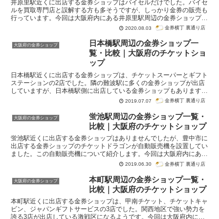
井原里駅近くに出店する金券ショップはバイセルだけでした。バイセ
ルを買取専門店と誤解する方も多そうですが、しっかり金券の販売も
行っています。今回は大阪府内にある井原里駅周辺の金券ショップ一
覧・比較です。紹介はグーグル検索「井原里駅 金券ショップ」で検
金券横丁 裏通り店
2020.08.03
索順位が高かった順番になっています。
日本橋駅周辺の金券ショップ一
大阪府の金券ショップ
覧・比較｜大阪府のチケットショ
ップ
日本橋駅近くに出店する金券ショップは、チケットスーパーとギフト
ステーションの2店でした。隣の難波駅に多くの金券ショップが出店
していますが、日本橋駅側に出店している金券ショップもあります。
今回は大阪府内にある日本橋駅周辺の金券ショップ一覧・比較です。
金券横丁 裏通り店
2019.07.07
紹介はグーグル検索「日本橋駅 金券ショップ」で検索順位が高かっ
た順番になっています。
蛍池駅周辺の金券ショップ一覧・
大阪府の金券ショップ
比較｜大阪府のチケットショップ
蛍池駅近くに出店する金券ショップはありませんでしたが、豊中市に
出店する金券ショップのチケットドラゴンが自動販売機を設置してい
ました。この自動販売機について紹介します。今回は大阪府内にある
蛍池駅周辺の金券ショップ一覧・比較です。紹介はグーグル検索「蛍
金券横丁 裏通り店
2019.06.30
池駅 金券ショップ」で検索順位が高かった順番になっています。
本町駅周辺の金券ショップ一覧・
大阪府の金券ショップ
比較｜大阪府のチケットショップ
本町駅近くに出店する金券ショップは、甲南チケット、チケットキャ
ビン、ジャパンギフトサービスの3店でした。関西地区で強い勢力を
誇る3店が出店している激戦区になるようです。今回は大阪府内にあ