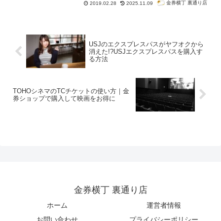
の買取価格や換金率を紹介します。ディズニーギフトカードは額面が
金券横丁 裏通り店
2019.02.28
2025.11.09
500円・1,000円の2種類で、利用時に利用時に
お釣りが出ます
し、
有
効期限もありません
。金券ショップでの
販売価格は額面の98％～
99％程度
、
換金率は92％～95％程度
です。
USJのエクスプレスパスがヤフオクから
消えた!?USJエクスプレスパスを購入す
る方法
TOHOシネマのTCチケットの使い方｜金
券ショップで購入して映画をお得に
金券横丁 裏通り店
ホーム
運営者情報
お問い合わせ
プライバシーポリシー