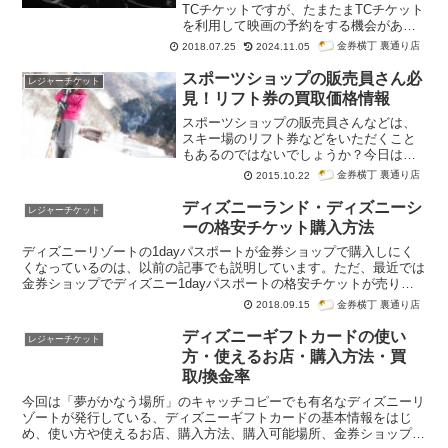
TCチケットですが、たまたまTCチケット
を利用して映画の予約をする機会があっ
たので、せっかくですから記事にしてみ
金券横丁 裏通り店
2018.07.25
2024.11.05
ました。TCチケットの利用方法を写真付
きで紹介する他に金券ショップでの価格
スポーツショップの販売員さん必
レジャーチケット
相場も紹介します。
見！リフト券の買取価格情報
スポーツショップの販売員さんなどは、
スキー場のリフト券などをいただくこと
もあるのではないでしょうか？今日は、
そろそろシーズンとなるリフトチケット
金券横丁 裏通り店
2015.10.22
を金券ショップではどのくらいの値段で
買取しているのかをお伝えしたいと思い
ディズニーランド・ディズニーシ
レジャーチケット
ます。
ーの格安チケット購入方法
ディズニーリゾートの1dayパスポートが金券ショップで購入しにく
くなっているのは、以前の記事でも説明しています。ただ、最近では
金券ショップでディズニー1dayパスポートの格安チケットが売り出
される機会も多くなってきています。今回は、ディズニーランド・デ
金券横丁 裏通り店
2018.09.15
ィズニーシーの格安チケットの購入方法についてお知らせします。
ディズニーギフトカードの使い
レジャーチケット
方・使えるお店・購入方法・買
取/換金率
今回は「夢がかなう場所」のキャッチコピーでも有名なディズニーリ
ゾートが発行している、ディズニーギフトカードの基本情報をはじ
め、使い方や使えるお店、購入方法、購入可能場所、金券ショップで