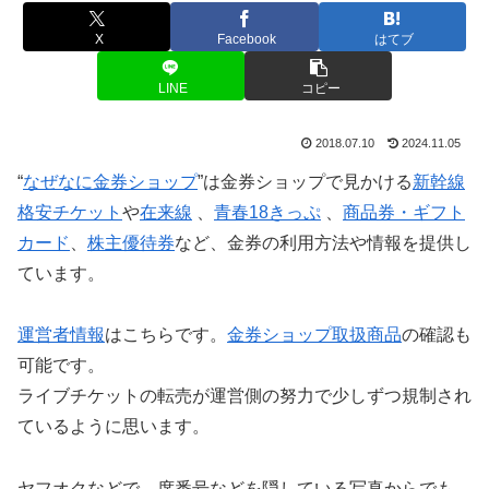
X
Facebook
はてブ
LINE
コピー
2018.07.10
2024.11.05
“
なぜなに金券ショップ
”は金券ショップで見かける
新幹線
格安チケット
や
在来線
、
青春18きっぷ
、
商品券・ギフト
カード
、
株主優待券
など、金券の利用方法や情報を提供し
ています。
運営者情報
はこちらです。
金券ショップ取扱商品
の確認も
可能です。
ライブチケットの転売が運営側の努力で少しずつ規制され
ているように思います。
ヤフオクなどで、席番号などを隠している写真からでも、