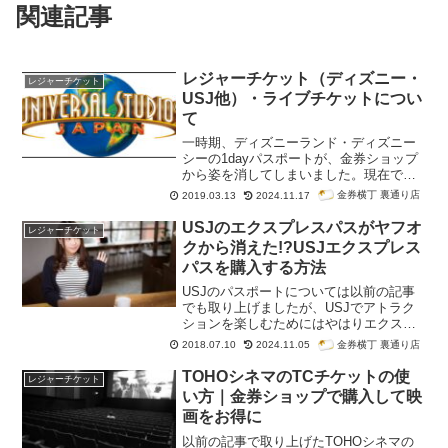
関連記事
レジャーチケット（ディズニー・
レジャーチケット
USJ他）・ライブチケットについ
て
一時期、ディズニーランド・ディズニー
シーの1dayパスポートが、金券ショップ
から姿を消してしまいました。現在では
取り扱いを再開した金券ショップもあり
金券横丁 裏通り店
2019.03.13
2024.11.17
ますが、以前ほどの勢いはなくなってし
まったようです。また、USJのパスポー
USJのエクスプレスパスがヤフオ
レジャーチケット
トやライブチケットに関しては、金券シ
クから消えた!?USJエクスプレス
ョップでの取り扱いがほとんどないの
パスを購入する方法
で、格安チケットを購入するのも中々難
しいことでしょう。ここは、ディズニー
USJのパスポートについては以前の記事
リゾートやUSJ（ユニバーサルスタジオ
でも取り上げましたが、USJでアトラク
ジャパン）をはじめとする、レジャーチ
ションを楽しむためにはやはりエクスプ
ケットやライブチケットの基本情報、金
レスパスがあるといいですよね。ただ、
金券横丁 裏通り店
2018.07.10
2024.11.05
券ショップでの販売価格、買取価格・換
このUSJエクスプレスパスが今ヤフオク
金率について紹介するまとめページで
で全く出品されていないのはご存知でし
TOHOシネマのTCチケットの使
レジャーチケット
す。
たか？これにはある理由があります。
い方｜金券ショップで購入して映
画をお得に
以前の記事で取り上げたTOHOシネマの