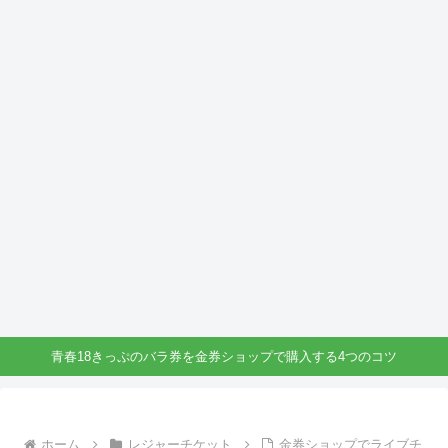
青春18きっぷのバラ券を金券ショップで購入する4つのコツ
ホーム
レジャーチケット
金券ショップでライブチ