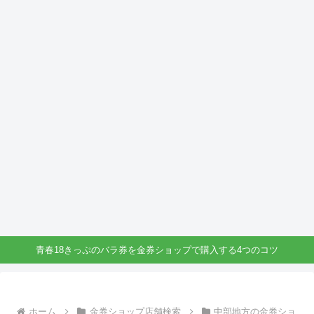
青春18きっぷのバラ券を金券ショップで購入する4つのコツ
ホーム
金券ショップ店舗検索
中部地方の金券ショ