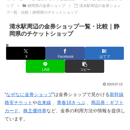
ップ
静岡県の金券ショップ
清水駅周辺の金券ショッ
プ一覧・比較｜静岡県のチケットショップ
清水駅周辺の金券ショップ一覧・比較｜静
岡県のチケットショップ
静岡県の金券ショップ
X
Facebook
はてブ
LINE
コピー
2019.07.13
“
なぜなに金券ショップ
”は金券ショップで見かける
新幹線
格安チケット
や
在来線
、
青春18きっぷ
、
商品券・ギフト
カード
、
株主優待券
など、金券の利用方法や情報を提供し
ています。