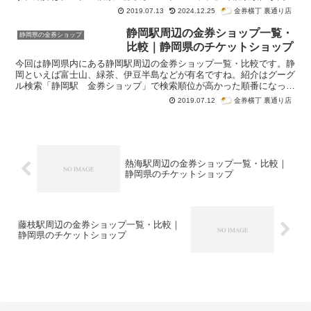
った順番になっています。
金券横丁 裏通り店
2019.07.13
2024.12.25
静岡駅周辺の金券ショップ一覧・
静岡県の金券ショップ
比較｜静岡県のチケットショップ
今回は静岡県内にある静岡駅周辺の金券ショップ一覧・比較です。静
岡といえば富士山、緑茶、伊豆半島などが有名ですね。紹介はグーグ
ル検索「静岡駅 金券ショップ」で検索順位が高かった順番になって
います。静岡駅では金券屋ハウマッチが１強となっています。静岡駅
金券横丁 裏通り店
2019.07.12
で金券ショップを利用する場合は大抵このグループ店舗になるのでは
ないでしょうか。
熱海駅周辺の金券ショップ一覧・比較｜
静岡県のチケットショップ
藤枝駅周辺の金券ショップ一覧・比較｜
静岡県のチケットショップ