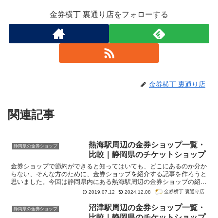
金券横丁 裏通り店をフォローする
金券横丁 裏通り店
関連記事
熱海駅周辺の金券ショップ一覧・
静岡県の金券ショップ
比較｜静岡県のチケットショップ
金券ショップで節約ができると知ってはいても、どこにあるのか分か
らない、そんな方のために、金券ショップを紹介する記事を作ろうと
思いました。今回は静岡県内にある熱海駅周辺の金券ショップの紹介
です。紹介はグーグル検索「熱海駅 金券ショップ」で検索順位が高
金券横丁 裏通り店
2019.07.12
2024.12.08
かった順番になっています。
沼津駅周辺の金券ショップ一覧・
静岡県の金券ショップ
比較｜静岡県のチケットショップ