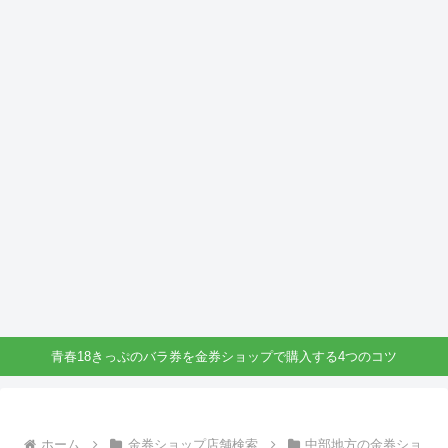
青春18きっぷのバラ券を金券ショップで購入する4つのコツ
ホーム
金券ショップ店舗検索
中部地方の金券ショ