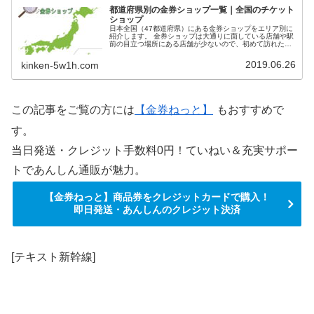
都道府県別の金券ショップ一覧｜全国のチケット
ショップ
日本全国（47都道府県）にある金券ショップをエリア別に
紹介します。 金券ショップは大通りに面している店舗や駅
前の目立つ場所にある店舗が少ないので、初めて訪れた街
の金券ショップを見つけるのは中々骨が折れます。 このペ
ージでは地方別・都道府県別に金券ショップの情報をまと
2019.06.26
kinken-5w1h.com
めています。
この記事をご覧の方には
【金券ねっと】
もおすすめで
す。
当日発送・クレジット手数料0円！ていねい＆充実サポー
トであんしん通販が魅力。
【金券ねっと】商品券をクレジットカードで購入！
即日発送・あんしんのクレジット決済
[テキスト新幹線]