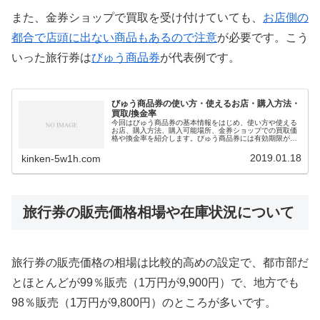
また、金券ショップで買取を受け付けていても、
お店側の
都合で店頭に出ない商品もあるので注意
が必要です。こう
いった旅行券は
びゅう商品券
が代表例です。
びゅう商品券の使い方・使えるお店・購入方法・
買取/換金率
今回はびゅう商品券の基本情報をはじめ、使い方や使える
お店、購入方法、購入可能場所、金券ショップでの買取価
格や換金率を紹介します。びゅう商品券には有効期限があ
りませんが、利用時に
お釣りは出ません
。ただ、東日本に
あるデパート・駅ビルで利用できる他、コンビニのキヨス
2019.01.18
kinken-5w1h.com
クやNewDaysでも利用できる利便性の高い商品券です。ま
た、新幹線回数券を含む切符の購入も可能なため、金券シ
ョップでの買取価格・換金率は
93％～99％
とかなり高くな
ります。不要な方は売却も検討するといいでしょう。
旅行券の販売価格相場や在庫状況について
旅行券の販売価格の相場は比較的高めの設定で、都市部だ
とほとんどが99％販売（1万円が9,900円）で、地方でも
98％販売（1万円が9,800円）のところが多いです。