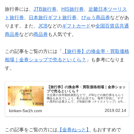
旅行券には、
JTB旅行券
、
HIS旅行券
、
近畿日本ツーリス
ト旅行券
、
日本旅行ギフト旅行券
、
びゅう商品券
などがあ
ります。また、
JCB
などの
ギフトカード
や
全国百貨店共通
商品券
などの
商品券
も人気です。
この記事をご覧の方には「
【旅行券】の換金率・買取価格
相場｜金券ショップで売るといくら？
」も参考になりま
す。
【旅行券】の換金率・買取価格相場｜金券ショッ
プで売るといくら？
大企業の永年勤続表彰などで、JTBなどの旅行券をもらう
機会もあるでしょう。私のお店でも、毎年7月頃に、ヤマ
ハ系列の企業さんで、JTB旅行券（ナイストリップ）が5万
円・10万円・20万円と、自分で使うには多い金額が配られ
ることがあります。ある程度まとまった金額の旅行券をも
2019.02.14
kinken-5w1h.com
らった時、金券ショップでの買取価格や換金率を調べる人
は多いでしょう。今回はそんな方のために、金券ショップ
での旅行券の換金率・買取価格相場をお伝えします。
この記事をご覧の方には
【金券ねっと】
もおすすめで