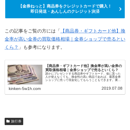
【金券ねっと】商品券をクレジットカードで購入！
即日発送・あんしんのクレジット決済
この記事をご覧の方には「
【商品券・ギフトカード他】換
金率が高い金券の買取価格相場｜金券ショップで売るとい
くら？
」も参考になります。
【商品券・ギフトカード他】換金率が高い金券の
買取価格相場｜金券ショップで売るといくら？
誰かにプレゼントする商品券やギフトカード、仮に貰った
人が使えなくても、換金性の高い商品であれば、最悪金券
ショップに売って現金化してもらうこともできます。褒め
られた考え方ではないかもしれませんが、換金率の高い商
品券やギフトカードを選ぶと、自然に利用できる店舗が多
2019.07.08
kinken-5w1h.com
い金券をプレゼントすることにもなります。今回は、換金
率の高い商品券・ギフトカード一覧を紹介します。
旅行券