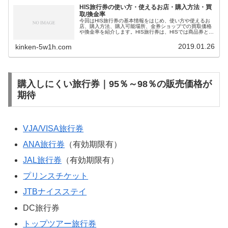
HIS旅行券の使い方・使えるお店・購入方法・買
取/換金率
今回はHIS旅行券の基本情報をはじめ、使い方や使えるお
店、購入方法、購入可能場所、金券ショップでの買取価格
や換金率を紹介します。HIS旅行券は、HISでは商品券とし
て販売されています。また、HIS旅行券はSKYとも呼ばれ
ています。額面は1,000円、10,000円の2種類で、利用時
2019.01.26
kinken-5w1h.com
に
お釣りは出ません
。また、有効期限の設定もありませ
ん。頻繁に入荷する商品ではないため、金券ショップで購
入するのはやや難しい商品券になるでしょう。販売価格率
は
95％～97％
、買取価格・換金率は
80％～88％
、換金率
はやや低めに設定されています。
購入しにくい旅行券｜95％～98％の販売価格が
期待
VJA/VISA旅行券
ANA旅行券
（有効期限有）
JAL旅行券
（有効期限有）
プリンスチケット
JTBナイスステイ
DC旅行券
トップツアー旅行券