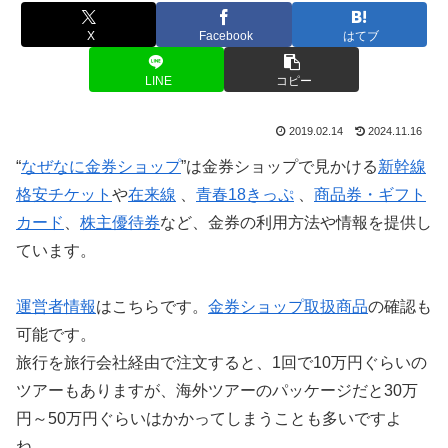
X
Facebook
はてブ
LINE
コピー
2019.02.14
2024.11.16
“
なぜなに金券ショップ
”は金券ショップで見かける
新幹線
格安チケット
や
在来線
、
青春18きっぷ
、
商品券・ギフト
カード
、
株主優待券
など、金券の利用方法や情報を提供し
ています。
運営者情報
はこちらです。
金券ショップ取扱商品
の確認も
可能です。
旅行を旅行会社経由で注文すると、1回で10万円ぐらいの
ツアーもありますが、海外ツアーのパッケージだと30万
円～50万円ぐらいはかかってしまうことも多いですよ
ね。