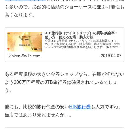
も多いので、必然的に店頭のショーケースに並ぶ可能性も
高くなります。
JTB旅行券（ナイストリップ）の買取/換金率・
使い方・使えるお店・購入方法
今回はJTB旅行券（ナイストリップ）の基本情報をはじ
め、使い方や使えるお店、購入方法、購入可能場所、金券
ショップでの買取価格や換金率を紹介します。 多くの方は
換金率や換金相場を気にされているかもしれませんが、せ
っかくもらった金券ですし、できればお得に使いたいです
2019.04.07
kinken-5w1h.com
よね。 JTB旅行券は、額面が1,000円、5,000円、1万円の
3種類ある、金券タイプの旅行券です。今では5,000円～50
万円の入金が可能なギフトカードタイプも販売されていま
す。 なお、JTB旅行券には
有効期限はありません
。また、
JTB旅行券は
お釣りの出し方が特殊
で、1,000円未満のお釣
りは現金で出し、1,000円以上のお釣りはJTB旅行券で出し
ある程度規模の大きい金券ショップなら、在庫が切れない
ます。 金券ショップで購入することもできますし、買取・
換金も簡単です。
換金率は92％～96％程度
です。全国的に
よう200万円程度のJTB旅行券は確保されているでしょ
高い買取価格相場となっていますが、都心の金券ショップ
ほど買取価格が高くなる傾向にあります。
う。
他にも、比較的旅行代金の安い
HIS旅行券
も人気ですね。
当店ではあまり売れませんが…。