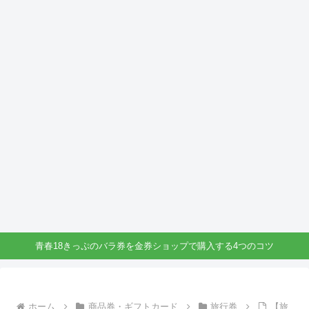
青春18きっぷのバラ券を金券ショップで購入する4つのコツ
ホーム
商品券・ギフトカード
旅行券
【旅