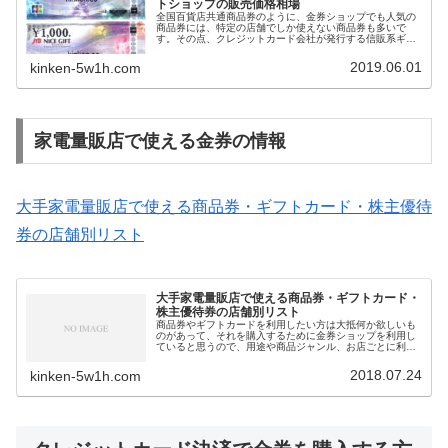
トショップの販売価格相場
全国百貨店共通商品券のように、金券ショップでも人気の
商品券には、特定の店舗でしか使えない商品券も多いで
す。その点、クレジットカード会社が発行する信販系ギフ
トカードは、様々な店舗で使えるため、多くの方に人気が
あります。今回は、金券ショップでも購入しやすい、複数
2019.06.01
kinken-5w1h.com
の店舗で使える便利なギフトカードをはじめ、ギフトカー
ドについて金券ショップでの販売価格相場と一緒に紹介し
ます。
家電量販店で使える金券の情報
大手家電量販店で使える商品券・ギフトカード・株主優待
券の店舗別リスト
大手家電量販店で使える商品券・ギフトカード・
株主優待券の店舗別リスト
商品券やギフトカードを利用したい方は大抵何か欲しいも
のがあって、それを購入するために金券ショップを利用し
ていると思うので、用途や商品ジャンル、お店ごとに利用
できる商品券やギフトカードをまとめてみようと思いまし
た。今回は家電量販店で使える商品券・ギフト券・株主優
2018.07.24
kinken-5w1h.com
待券を店舗別にリスト化しました。