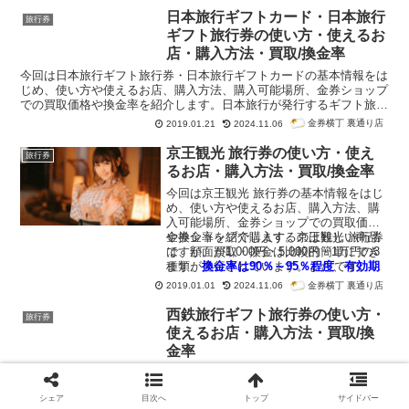
日本旅行ギフトカード・日本旅行
旅行券
ギフト旅行券の使い方・使えるお
店・購入方法・買取/換金率
今回は日本旅行ギフト旅行券・日本旅行ギフトカードの基本情報をは
じめ、使い方や使えるお店、購入方法、購入可能場所、金券ショップ
での買取価格や換金率を紹介します。日本旅行が発行するギフト旅行
券は、以前は額面が1,000円、5,000円、1万円の3種類ある、金券タイ
金券横丁 裏通り店
2019.01.21
2024.11.06
プの旅行券のみでしたが、今では1万円～50万円の入金が可能なギフ
トカードタイプも販売されています。なお、旅行券・ギフトカード共
京王観光 旅行券の使い方・使え
旅行券
に有効期限の設定はありません。また、日本旅行の旅行券は
お釣りの
るお店・購入方法・買取/換金率
出し方が特殊
で、1,000円未満のお釣りは現金で出し、1,000円以上の
お釣りは日本旅行の旅行券で出します。日本旅行ギフトカードはプリ
今回は京王観光 旅行券の基本情報をはじ
ペイドカードなのでお釣りは出ません。金券ショップで購入するのは
め、使い方や使えるお店、購入方法、購
やや難しい商品ですが、買取・換金は簡単にできます。
換金率は
入可能場所、金券ショップでの買取価格
90％～95％程度
です。都心の金券ショップほど買取価格が高くなる
や換金率を紹介します。京王観光 旅行券
金券ショップで購入するのは難しい商品
傾向にあります。
は、額面が1,000円・5,000円・1万円の3
ですが、買取・換金は比較的簡単にでき
種類が発行されています。また、
ます。
換金率は90％～95％程度
です。都
有効期
限はありません
心の金券ショップほど買取価格が高くな
。なお、京王観光 旅行券
金券横丁 裏通り店
2019.01.01
2024.11.06
は
る傾向にあります。ただ、マイナーな旅
お釣りの出し方が特殊
で、1,000円未満
のお釣りは現金で出し、1,000円以上のお
行券なので、買取価格が低い金券ショッ
西鉄旅行ギフト旅行券の使い方・
旅行券
釣りは京王観光の旅行券で出します。
プや、買取不可となる金券ショップもあ
使えるお店・購入方法・買取/換
るので注意してください。
金率
今回は西鉄旅行ギフト旅行券の基本情報をはじめ、使い方や使えるお
店、購入方法、購入可能場所、金券ショップでの買取価格や換金率を
シェア
目次へ
トップ
サイドバー
紹介します。西鉄旅行ギフト旅行券は、額面が1,000円・5,000円・1