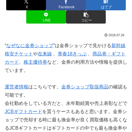
X
Facebook
はてブ
LINE
コピー
2018.07.26
“
なぜなに金券ショップ
”は金券ショップで見かける
新幹線
格安チケット
や
在来線
、
青春18きっぷ
、
商品券・ギフト
カード
、
株主優待券
など、金券の利用方法や情報を提供し
ています。
運営者情報
はこちらです。
金券ショップ取扱商品
の確認も
可能です。
会社勤めをしている方だと、永年勤続賞や売上表彰などで
JCBギフトカード
を貰うケースもあると思います。金券シ
ョップで売却する時に最も換金率が良く買取価格も高くな
るJCBギフトカードはギフトカードの中でも最も換金率や