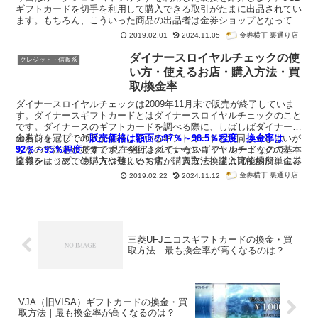
ギフトカードを切手を利用して購入できる取引がたまに出品されてい
ます。もちろん、こういった商品の出品者は金券ショップとなってい
ます。
金券横丁 裏通り店
2019.02.01
2024.11.05
ダイナースロイヤルチェックの使
クレジット・信販系
い方・使えるお店・購入方法・買
取/換金率
ダイナースロイヤルチェックは2009年11月末で販売が終了していま
す。ダイナースギフトカードとはダイナースロイヤルチェックのこと
です。ダイナースのギフトカードを調べる際に、しばしばダイナース
の名前を冠してJCBが発行しているギフトカードと混同してしまいが
金券ショップでの
販売価格は額面の97％～98.5％程度
、
換金率は
ちなので注意が必要です。今回はダイナースロイヤルチェックの基本
92％～95％程度
です。現在発行されていないギフトカードなので、
情報をはじめ、使い方や使えるお店、購入方法、購入可能場所、金券
金券ショップでの購入は難しいですが、買取・換金は比較的簡単にで
ショップでの買取価格や換金率を紹介します。ダイナースロイヤルチ
きます。換金率は都心の金券ショップほど高くなるでしょう。
金券横丁 裏通り店
2019.02.22
2024.11.12
ェックは額面が500円・1,000円・5,000円・1万円の4種類で、利用時
に
お釣りが出ません
が、
有効期限はありません
。
三菱UFJニコスギフトカードの換金・買
取方法｜最も換金率が高くなるのは？
VJA（旧VISA）ギフトカードの換金・買
取方法｜最も換金率が高くなるのは？