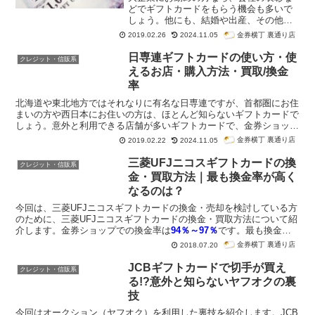
高くなるでしょう。
どでギフトカードをもらう機会も多いで
しょう。他にも、結婚や出産、その他お
祝い事でギフトカードをもらうケースも
金券横丁 裏通り店
2019.02.26
2024.11.05
考えられます。男性に多いのですが、ギ
フトカードをもらっても自分で買いたい
日専連ギフトカードの使い方・使
クレジット・信販系
ものがなく、結局奥さんにあげてしまう
えるお店・購入方法・買取/換金
ケースもあるでしょう。また、給与明細
率
には記載されていても、振込金額だけを
見る奥様が多いので、こっそり金券ショ
北海道や東北地方ではそれなりに有名な日専連ですが、首都圏にお住
ップで換金して自分のヘソクリにする旦
まいの方や西日本にお住いの方は、ほとんど知らないギフトカードで
那さんも店頭でよく見かけます。そうす
しょう。意外と利用できる店舗が多いギフトカードで、金券ショップ
ると気になるのが、金券ショップでの換
でも安く購入できるのでおすすめです。今回は日専連ギフトカードの
金券横丁 裏通り店
2019.02.22
2024.11.05
金率や買取価格です。今回は金券ショッ
基本情報をはじめ、使い方や使えるお店、購入方法、購入可能場所、
プでのギフトカードの換金率・買取価格
金券ショップでの買取価格や換金率を紹介します。日専連ギフトカー
三菱UFJニコスギフトカードの換
クレジット・信販系
相場をお伝えします。
ドは額面が500円・1,000円・5,000円の3種類で、利用時に
お釣りが
金・買取方法｜最も換金率が高く
出ません
。また、
有効期限は発行日から5年
に設定されています。金
なるのは？
券ショップでの
販売価格は額面の95％～97.5％程度
、
換金率は80％
～85％程度
です。比較的珍しいギフトカードですが、稀に金券ショ
今回は、三菱UFJニコスギフトカードの換金・売却を検討している方
ップでも購入できます。首都圏や大都市圏の金券ショップでも換金率
のために、三菱UFJニコスギフトカードの換金・買取方法について紹
が低めに設定されていますが、一部の金券ショップでは95％もの換
介します。金券ショップでの換金率は
94％～97％
です。最も換金率
金率で高価買取していることもあります。
が高くなるのはどんな方法になるでしょうか。
金券横丁 裏通り店
2018.07.20
JCBギフトカードで切手が買え
クレジット・信販系
る!?意外と知らないヤフオクの裏
技
今回はオークション（ヤフオク）を利用した裏技を紹介します。JCB