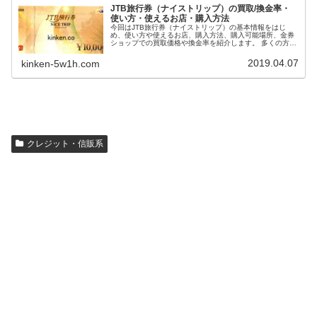
JTB旅行券（ナイストリップ）の買取/換金率・
使い方・使えるお店・購入方法
今回はJTB旅行券（ナイストリップ）の基本情報をはじ
め、使い方や使えるお店、購入方法、購入可能場所、金券
ショップでの買取価格や換金率を紹介します。 多くの方は
換金率や換金相場を気にされているかもしれませんが、せ
っかくもらった金券ですし、できればお得に使いたいです
2019.04.07
kinken-5w1h.com
よね。 JTB旅行券は、額面が1,000円、5,000円、1万円の
3種類ある、金券タイプの旅行券です。今では5,000円～50
万円の入金が可能なギフトカードタイプも販売されていま
す。 なお、JTB旅行券には
有効期限はありません
。また、
JTB旅行券は
お釣りの出し方が特殊
で、1,000円未満のお釣
りは現金で出し、1,000円以上のお釣りはJTB旅行券で出し
ます。 金券ショップで購入することもできますし、買取・
換金も簡単です。
換金率は92％～96％程度
です。全国的に
高い買取価格相場となっていますが、都心の金券ショップ
ほど買取価格が高くなる傾向にあります。
クレジット・信販系