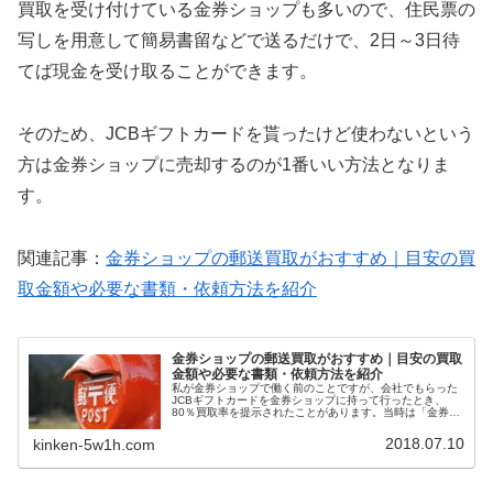
買取を受け付けている金券ショップも多いので、住民票の
写しを用意して簡易書留などで送るだけで、2日～3日待
てば現金を受け取ることができます。
そのため、JCBギフトカードを貰ったけど使わないという
方は金券ショップに売却するのが1番いい方法となりま
す。
関連記事：
金券ショップの郵送買取がおすすめ｜目安の買
取金額や必要な書類・依頼方法を紹介
金券ショップの郵送買取がおすすめ｜目安の買取
金額や必要な書類・依頼方法を紹介
私が金券ショップで働く前のことですが、会社でもらった
JCBギフトカードを金券ショップに持って行ったとき、
80％買取率を提示されたことがあります。当時は「金券シ
ョップなんてこんなものか」とがっかりしたものです。で
すが、金券は郵送での買取が可能です。ただ、送料や振込
2018.07.10
kinken-5w1h.com
手数料はかかります。それでも、非常に便利な仕組みなの
で、もっと多くの方に利用してもらいたいと思っていま
す。