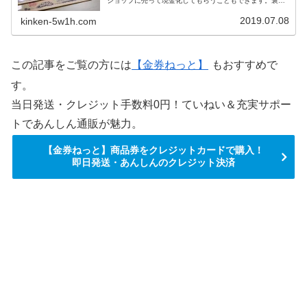
ショップに売って現金化してもらうこともできます。褒め
られた考え方ではないかもしれませんが、換金率の高い商
品券やギフトカードを選ぶと、自然に利用できる店舗が多
2019.07.08
kinken-5w1h.com
い金券をプレゼントすることにもなります。今回は、換金
率の高い商品券・ギフトカード一覧を紹介します。
この記事をご覧の方には
【金券ねっと】
もおすすめで
す。
当日発送・クレジット手数料0円！ていねい＆充実サポー
トであんしん通販が魅力。
【金券ねっと】商品券をクレジットカードで購入！
即日発送・あんしんのクレジット決済