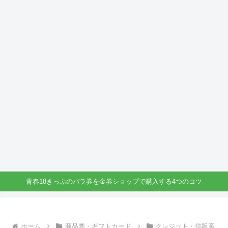
青春18きっぷのバラ券を金券ショップで購入する4つのコツ
ホーム
商品券・ギフトカード
クレジット・信販系