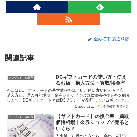
金券横丁 裏通り店
関連記事
DCギフトカードの使い方・使え
クレジット・信販系
るお店・購入方法・買取/換金率
今回はDCギフトカードの基本情報をはじめ、使い方や使えるお店、
購入方法、購入可能場所、金券ショップでの買取価格や換金率を紹介
します。DCギフトカードとはDCブランドが発行しているギフトカー
ドですが、現在では三菱UFJニコスに吸収合併されています。
有効期
金券横丁 裏通り店
2019.02.21
限がない
ので、DCギフトカードは今でも利用できます。なお、額面
は500円・1,000円・5,000円の3種類が発行されています。また、利
【ギフトカード】の換金率・買取
クレジット・信販系
用時に
お釣りが出ません
し、
ポイントもつかない
ことが多いです。金
価格相場｜金券ショップで売ると
券ショップでの
販売価格は額面の97％～99％程度
、
換金率は94％～
いくら？
96％程度
です。金券ショップで購入するのは難しい商品ですが、買
取・換金は比較的簡単にできます。換金率は都心の金券ショップほど
大企業にお勤めの方なら、会社の表彰な