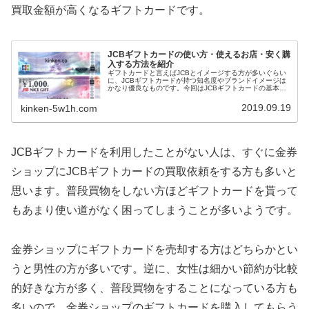
買取金額が高くなるギフトカードです。
JCBギフトカードの使い方・使えるお店・安く購
入する方法を紹介
ギフトカードと言えばJCBとイメージする方が多いぐらい
に、JCBギフトカードが持つ知名度やブランドイメージは
かなり優良なものです。今回はJCBギフトカードの基本事
項をはじめ、使えるお店や購入可能場所を紹介します。基
本的にギフトカードで買い物をしても
お釣りは出ません
。
2019.09.19
kinken-5w1h.com
また、Amazonなど
ネットショップでの買い物には使えま
せん
。ルミネやユニクロなど様々な店舗で利用できます。
なお、金券ショップでは、
1,000円券が980円～995円で販
売
されています。
JCBギフトカードを利用したことがない人は、すぐに金券
ショップにJCBギフトカードの買取依頼をする方も多いと
思います。普段買物をしない方ほどギフトカードを貰って
もあまり使い道がなく困ってしまうことが多いようです。
金券ショップにギフトカードを売却する方はどちらかとい
うと男性の方が多いです。逆に、女性は細かい節約が比較
的好きな方が多く、普段買物をすることになっている方も
多いので、金券ショップのギフトカードを購入してもらう