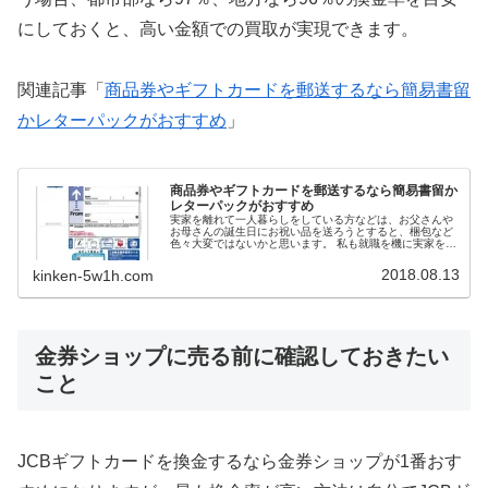
にしておくと、高い金額での買取が実現できます。
関連記事「
商品券やギフトカードを郵送するなら簡易書留
かレターパックがおすすめ
」
商品券やギフトカードを郵送するなら簡易書留か
レターパックがおすすめ
実家を離れて一人暮らしをしている方などは、お父さんや
お母さんの誕生日にお祝い品を送ろうとすると、梱包など
色々大変ではないかと思います。 私も就職を機に実家を離
れて一人暮らしをしていましたが、両親の誕生日をお祝い
するのに商品券やビール券を郵送で送ったこともありま
2018.08.13
kinken-5w1h.com
す。 ヤフオクなどをよく利用する人の中には、商品券やギ
フトカードなどでも定形郵便やミニレターで送ることもよ
くあります。 ただし、普通郵便は発送しても受取人まで届
かない郵送事故の可能性もそれなりに高いので、個人的に
はあまりおすすめできません。 商品券やギフトカードを郵
送する時に、一番安く利用できる発送方法は簡易書留にな
金券ショップに売る前に確認しておきたい
ります。他にも、宅配便やレターパックプラスが信書の発
送方法になっています。 今回は、商品券やギフトカードを
郵送するなら簡易書留かレターパックがおすすめする理由
こと
についてお伝えします。
JCBギフトカードを換金するなら金券ショップが1番おす