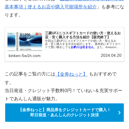
基本事項｜使えるお店や購入可能場所を紹介
」も参考にな
ります。
三菱UFJニコスギフトカードの使い方・使えるお
店・安く購入する方法を紹介【販売終了】
今回は三菱UFJニコスギフトカードの使い方・使えるお
店・安く購入する方法を紹介します。 基本的にギフトカー
ドで買い物をしても
お釣りは出ません
。また、Amazonな
ど
ネットショップでの買い物には使えません
。各百貨店や
スーパー、ルミネのようなショッピングセンターなど様々
2024.04.20
kinken-5w1h.com
な店舗で利用できます。 なお、金券ショップでは、
1,000
円券が980円～995円で販売
されています。
この記事をご覧の方には
【金券ねっと】
もおすすめで
す。
当日発送・クレジット手数料0円！ていねい＆充実サポー
トであんしん通販が魅力。
【金券ねっと】商品券をクレジットカードで購入！
即日発送・あんしんのクレジット決済