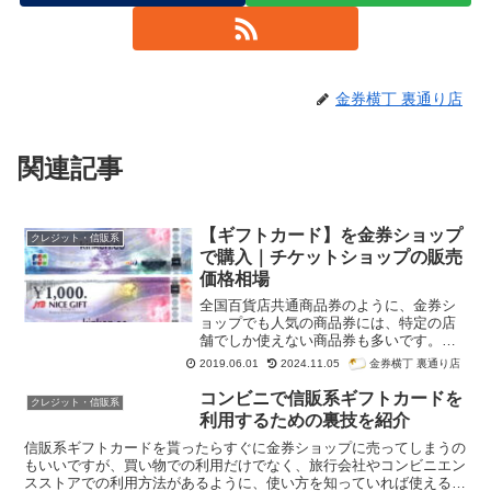
金券横丁 裏通り店
関連記事
【ギフトカード】を金券ショップ
クレジット・信販系
で購入｜チケットショップの販売
価格相場
全国百貨店共通商品券のように、金券シ
ョップでも人気の商品券には、特定の店
舗でしか使えない商品券も多いです。そ
の点、クレジットカード会社が発行する
金券横丁 裏通り店
2019.06.01
2024.11.05
信販系ギフトカードは、様々な店舗で使
えるため、多くの方に人気があります。
コンビニで信販系ギフトカードを
クレジット・信販系
今回は、金券ショップでも購入しやす
利用するための裏技を紹介
い、複数の店舗で使える便利なギフトカ
ードをはじめ、ギフトカードについて金
信販系ギフトカードを貰ったらすぐに金券ショップに売ってしまうの
券ショップでの販売価格相場と一緒に紹
もいいですが、買い物での利用だけでなく、旅行会社やコンビニエン
介します。
スストアでの利用方法があるように、使い方を知っていれば使える機