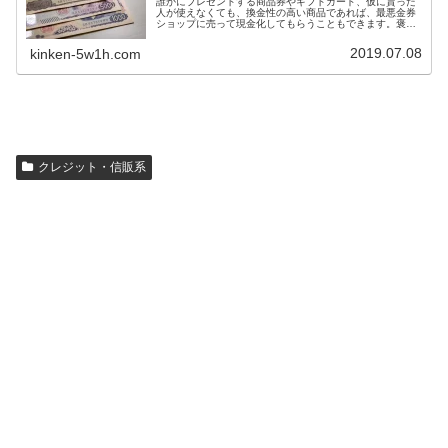
誰かにプレゼントする商品券やギフトカード、仮に貰った
人が使えなくても、換金性の高い商品であれば、最悪金券
ショップに売って現金化してもらうこともできます。褒め
られた考え方ではないかもしれませんが、換金率の高い商
品券やギフトカードを選ぶと、自然に利用できる店舗が多
2019.07.08
kinken-5w1h.com
い金券をプレゼントすることにもなります。今回は、換金
率の高い商品券・ギフトカード一覧を紹介します。
クレジット・信販系