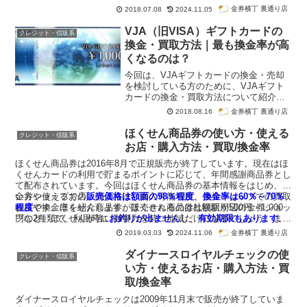
会も増えると思います。今回はコンビニエンスストアでの利用方法に
金券横丁 裏通り店
2018.07.08
2024.11.05
ついて紹介します。
VJA（旧VISA）ギフトカードの
クレジット・信販系
換金・買取方法｜最も換金率が高
くなるのは？
今回は、VJAギフトカードの換金・売却
を検討している方のために、VJAギフト
カードの換金・買取方法について紹介し
ます。金券ショップでの換金率は
94％～
金券横丁 裏通り店
2018.08.16
97％
です。最も換金率が高くなるのはど
んな方法になるでしょうか。
ほくせん商品券の使い方・使える
クレジット・信販系
お店・購入方法・買取/換金率
ほくせん商品券は2016年8月で正規販売が終了しています。現在はほ
くせんカードの利用で貯まるポイントに応じて、年間感謝商品券とし
て配布されています。今回はほくせん商品券の基本情報をはじめ、使
い方や使えるお店、購入方法、購入可能場所、金券ショップでの買取
金券ショップでの
販売価格は額面の98％程度
、
換金率は60％～70％
価格や換金率を紹介します。ほくせん商品券は額面が500円・1,000
程度
です。ほくせん商品券が販売されるのは札幌駅周辺の金券ショッ
円の2種類で、利用時に
プなど、ほくせんが強い影響力を持つ地域だけになるでしょう。ま
お釣りが出ません
し、
有効期限もあります
。
た、札幌の金券ショップでは90％程度の換金率も期待できます。
金券横丁 裏通り店
2019.03.03
2024.11.06
ダイナースロイヤルチェックの使
クレジット・信販系
い方・使えるお店・購入方法・買
取/換金率
ダイナースロイヤルチェックは2009年11月末で販売が終了していま