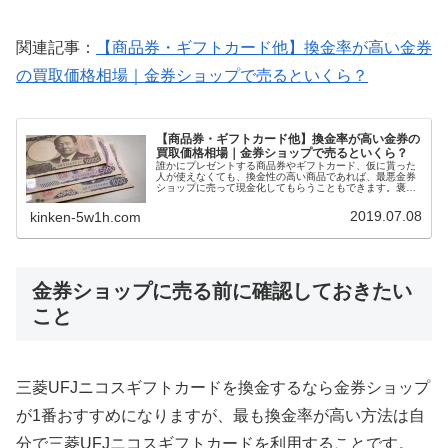
関連記事：
【商品券・ギフトカード他】換金率が高い金券
の買取価格相場｜金券ショップで売るといくら？
【商品券・ギフトカード他】換金率が高い金券の
買取価格相場｜金券ショップで売るといくら？
誰かにプレゼントする商品券やギフトカード、仮に貰った
人が使えなくても、換金性の高い商品であれば、最悪金券
ショップに売って現金化してもらうこともできます。褒め
られた考え方ではないかもしれませんが、換金率の高い商
品券やギフトカードを選ぶと、自然に利用できる店舗が多
2019.07.08
kinken-5w1h.com
い金券をプレゼントすることにもなります。今回は、換金
率の高い商品券・ギフトカード一覧を紹介します。
金券ショップに売る前に確認しておきたい
こと
三菱UFJニコスギフトカードを換金するなら金券ショップ
が1番おすすめになりますが、最も換金率が高い方法は自
分で三菱UFJニコスギフトカードを利用することです。