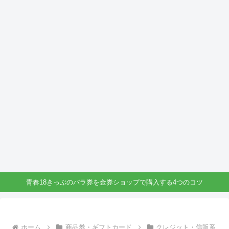
青春18きっぷのバラ券を金券ショップで購入する4つのコツ
ホーム
商品券・ギフトカード
クレジット・信販系