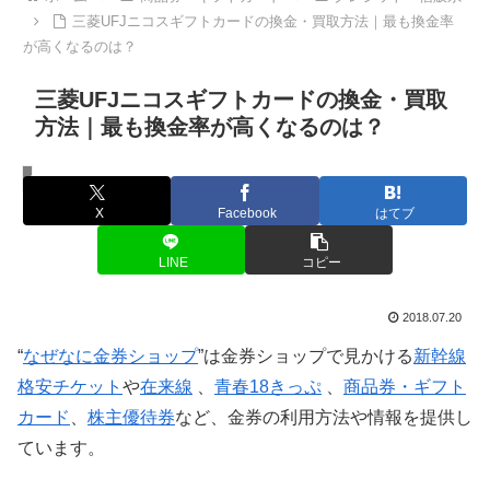
三菱UFJニコスギフトカードの換金・買取方法｜最も換金率
が高くなるのは？
三菱UFJニコスギフトカードの換金・買取
方法｜最も換金率が高くなるのは？
クレジット・信販系
X
Facebook
はてブ
LINE
コピー
2018.07.20
“
なぜなに金券ショップ
”は金券ショップで見かける
新幹線
格安チケット
や
在来線
、
青春18きっぷ
、
商品券・ギフト
カード
、
株主優待券
など、金券の利用方法や情報を提供し
ています。