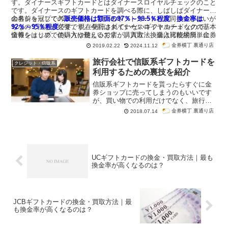
す。ダイナースギフトカードとはダイナースロイヤルチェックのこと
です。ダイナースのギフトカードを調べる際に、しばしばダイナース
の名前を冠してJCBが発行しているギフトカードと混同してしまいが
金券ショップでの
販売価格は額面の97％～98.5％程度
、
換金率は
ちなので注意が必要です。今回はダイナースロイヤルチェックの基本
92％～95％程度
です。現在発行されていないギフトカードなので、
情報をはじめ、使い方や使えるお店、購入方法、購入可能場所、金券
金券ショップでの購入は難しいですが、買取・換金は比較的簡単にで
ショップでの買取価格や換金率を紹介します。ダイナースロイヤルチ
きます。換金率は都心の金券ショップほど高くなるでしょう。
金券横丁 裏通り店
2019.02.22
2024.11.12
ェックは額面が500円・1,000円・5,000円・1万円の4種類で、利用時
に
お釣りが出ません
が、
有効期限はありません
。
旅行会社で信販系ギフトカードを
クレジット・信販系
利用するための裏技を紹介
信販系ギフトカードを貰ったらすぐに金
券ショップに売ってしまうのもいいです
が、買い物での利用だけでなく、旅行会
社やコンビニエンスストアでの利用方法
金券横丁 裏通り店
2018.07.14
もあります。使い方を知っていれば使え
る機会も増えるでしょう。今回は旅行会
社での利用方法について紹介します。
UCギフトカードの換金・買取方法｜最も
換金率が高くなるのは？
JCBギフトカードの換金・買取方法｜最
も換金率が高くなるのは？