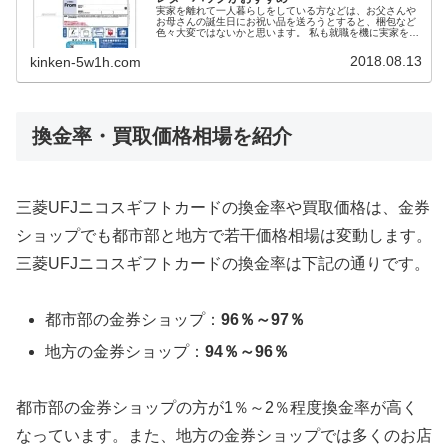
実家を離れて一人暮らしをしている方などは、お父さんや
お母さんの誕生日にお祝い品を送ろうとすると、梱包など
色々大変ではないかと思います。 私も就職を機に実家を離
れて一人暮らしをしていましたが、両親の誕生日をお祝い
するのに商品券やビール券を郵送で送ったこともありま
2018.08.13
kinken-5w1h.com
す。 ヤフオクなどをよく利用する人の中には、商品券やギ
フトカードなどでも定形郵便やミニレターで送ることもよ
くあります。 ただし、普通郵便は発送しても受取人まで届
かない郵送事故の可能性もそれなりに高いので、個人的に
はあまりおすすめできません。 商品券やギフトカードを郵
送する時に、一番安く利用できる発送方法は簡易書留にな
換金率・買取価格相場を紹介
ります。他にも、宅配便やレターパックプラスが信書の発
送方法になっています。 今回は、商品券やギフトカードを
郵送するなら簡易書留かレターパックがおすすめする理由
についてお伝えします。
三菱UFJニコスギフトカードの換金率や買取価格は、金券
ショップでも都市部と地方で若干価格相場は変動します。
三菱UFJニコスギフトカードの換金率は下記の通りです。
都市部の金券ショップ：
96％～97％
地方の金券ショップ：
94％～96％
都市部の金券ショップの方が1％～2％程度換金率が高く
なっています。また、地方の金券ショップでは多くのお店