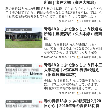
青春18きっぷのバラ券をお店に売りに来
所編｜瀬戸大橋（瀬戸大橋線）
る人が多いのは何曜日？何時ぐらい？そ
の他
夏の青春18きっぷが利用できるのは7/20（月）からです。ちょうど今
年は海の日ですから、初日から色々なところに行けますね。では、今
日も鉄道名所の紹介をしていきます。青春18きっぷで旅をしよう鉄
道名所編-瀬戸大橋（瀬戸大橋線）
金券横丁 裏通り店
2015.07.01
青春18きっぷで旅をしよう鉄道名
青春18切符・青春18きっぷ
所編｜豊後森駅（久大本線）機関
庫
明日から青春18きっぷが発売されます
ね。でも、使えるようになるのは7月20日
からですから、まずはゆっくり予定を立
ててみてはいかがでしょうか？この記事
金券横丁 裏通り店
2015.06.30
2024.11.05
が少しでもお役にたてれば嬉しいです。
今日も引き続き鉄道名所の紹介です。青
青春18きっぷで旅をしよう日本三
青春18切符・青春18きっぷ
春18きっぷで旅をしよう鉄道名所編-豊後
大車窓編｜根室本線 狩勝峠越え
森駅（久大本線）機関庫
（旧線狩勝峠車窓）
今日からは青春18きっぷで旅をするため
に、日本三大車窓を紹介していきます。
本日は根室本線の狩勝峠越えです。ぜひ
最後までご覧ください。※現在はルート
金券横丁 裏通り店
2015.06.22
変更により廃止となっています。
春の青春18きっぷの販売は2月20
青春18切符・青春18きっぷ
日から｜2019年春の青春18切符