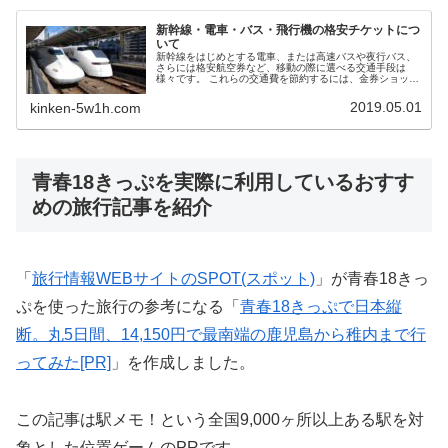
新幹線・電車・バス・飛行機の格安チケットにつ
いて
新幹線をはじめとする電車、または高速バスや夜行バス、
さらには格安航空券など、移動の際に選べる交通手段は
様々です。 これらの交通費を節約するには、金券ショップ
を利用するのが最も手軽な方法ですが、金券ショップ以外
にも格安切符・格安チケットを購入する方法はあります。
2019.05.01
kinken-5w1h.com
ここは、新幹線・電車・バス・飛行機の格安チケットの基
本情報、金券ショップでの販売価格、買取価格・換金率に
ついて紹介するまとめページです。
青春18きっぷを実際に利用しているおすす
めの旅行記事を紹介
「
旅行情報WEBサイトのSPOT(スポット)
」が青春18きっ
ぷを使った旅行の参考になる「
青春18きっぷで日本縦
断。丸5日間、14,150円で最南端の鹿児島から稚内まで行
ってみた[PR]
」を作成しました。
この記事は駅メモ！という全国9,000ヶ所以上ある駅を対
象とした位置ゲームのPRです。