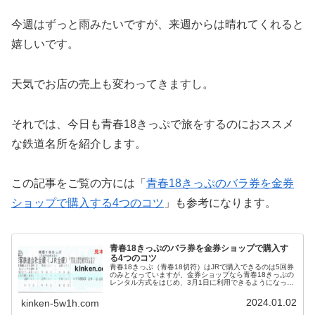
今週はずっと雨みたいですが、来週からは晴れてくれると
嬉しいです。
天気でお店の売上も変わってきますし。
それでは、今日も青春18きっぷで旅をするのにおススメ
な鉄道名所を紹介します。
この記事をご覧の方には「
青春18きっぷのバラ券を金券
ショップで購入する4つのコツ
」も参考になります。
青春18きっぷのバラ券を金券ショップで購入す
る4つのコツ
青春18きっぷ（青春18切符）はJRで購入できるのは5回券
のみとなっていますが、金券ショップなら青春18きっぷの
レンタル方式をはじめ、3月1日に利用できるようになって
からは、バラ券をお客様から買取でき次第販売可能になり
ます。 価格に関しては地域によってかなり差がある青春18
2024.01.02
kinken-5w1h.com
きっぷのバラ券ですが、金券ショップで青春18きっぷのバ
ラ券を買うのにちょっとしたコツもあります。 毎シーズン