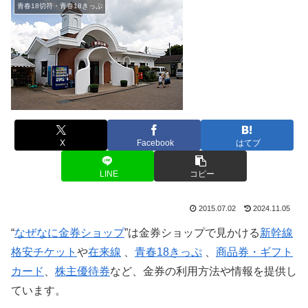
青春18切符・青春18きっぷ
X
Facebook
はてブ
LINE
コピー
2015.07.02
2024.11.05
“
なぜなに金券ショップ
”は金券ショップで見かける
新幹線
格安チケット
や
在来線
、
青春18きっぷ
、
商品券・ギフト
カード
、
株主優待券
など、金券の利用方法や情報を提供し
ています。