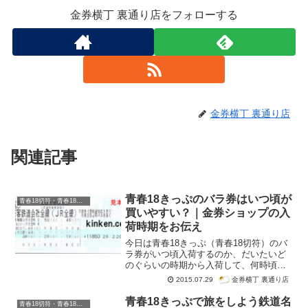
金券横丁 裏通り店をフォローする
金券横丁 裏通り店
関連記事
青春18きっぷのバラ券はいつ頃が
青春18切符・青春18きっぷ
買いやすい？｜金券ショップの入
荷時期をお伝え
今日は青春18きっぷ（青春18切符）のバ
ラ券がいつ頃入荷するのか、だいたいど
のぐらいの時期から入荷して、何時頃に
買取しやすいのかをまとめました。青春
金券横丁 裏通り店
2015.07.29
18きっぷのバラ券はいつごろの入荷が多
いの？回数別にそれぞれの目安を紹介。
青春18きっぷで旅をしよう鉄道名
青春18切符・青春18きっぷ