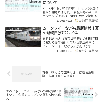
について
本日2月8日にJRで青春18きっぷの販売情
報が公開されました。最も入荷の早い金
券ショップでは2月20日午後から青春18き
っぷ（青春18切符）5回券の販売が始まり
金券横丁 裏通り店
2019.02.08
ます。当店では2月21日から販売開始で
す。さて、青春18きっぷの基本情報につ
ムーンライトながら最新情報｜夏
在来線・回数券
いては関連記事もあるのですが、このペ
の運転日は7/22～9/4
ージでは春の青春18きっぷに関して特化
した記事としています。
青春18きっぷ（青春18切符）の利用時期
に被せる形で運行している快速列車に
「ムーンライトながら」があります。夏
の運転日は7/22～9/4となっています。今
金券横丁 裏通り店
2019.06.27
回は青春18きっぷを使う方はよくご存じ
のムーンライトながらについてです。
青春18きっぷで旅をしよう鉄道名所編｜
瀬戸大橋（瀬戸大橋線）
青春18きっぷのバラ券はいつ頃が買いや
すい？｜金券ショップの入荷時期をお伝
え