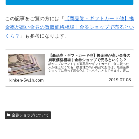
この記事をご覧の方には「
【商品券・ギフトカード他】換
金率が高い金券の買取価格相場｜金券ショップで売るとい
くら？
」も参考になります。
【商品券・ギフトカード他】換金率が高い金券の
買取価格相場｜金券ショップで売るといくら？
誰かにプレゼントする商品券やギフトカード、仮に貰った
人が使えなくても、換金性の高い商品であれば、最悪金券
ショップに売って現金化してもらうこともできます。褒め
られた考え方ではないかもしれませんが、換金率の高い商
品券やギフトカードを選ぶと、自然に利用できる店舗が多
2019.07.08
kinken-5w1h.com
い金券をプレゼントすることにもなります。今回は、換金
率の高い商品券・ギフトカード一覧を紹介します。
金券ショップについて