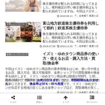
株主優待券が配られる時期になってきま
した。権利確定の早い株主優待券はもう
配られ始めていますね。今回はメガネ
（めがね・眼鏡）、コンタクトレンズ、
金券横丁 裏通り店
2016.08.11
補聴器を販売する全国チェーン店で有名
なメガネスーパーの株主優待券を紹介し
富山地方鉄道株主優待券を利用し
金券ショップについて
ます。
て節約｜鉄道系株主優待券
株主優待券が配られる時期になってきま
した。権利確定の早い株主優待券はもう
配られ始めていますね。今回は富山地方
鉄道の鉄道線、市内電車、乗合バス、富
金券横丁 裏通り店
2018.07.08
2024.11.05
山地鉄北斗バス㈱の乗り合いバスで有名
な富山地方鉄道の株主優待券を紹介しま
イズミ・ゆめタウン商品券の使い
金券ショップについて
す。
方・使えるお店・購入方法・買
取/換金率
今回はイズミ・ゆめタウン商品券の基本情報をはじめ、使い方や使え
るお店、購入方法、購入可能場所、金券ショップでの買取価格や換金
率を紹介します。イズミ・ゆめタウン商品券は額面が500円、1,000
円の2種類で、利用時に
金券ショップで購入するのは難しい商品ですが、買取・換金は比較的
お釣りが出ます
。また、
有効期限もありませ
ん
簡単にできます。
。
換金率は50％～80％程度
です。イズミ・ゆめタウ
ンが出店する地域の近くにある金券ショップほど、買取価格が高くな
るでしょう。
金券横丁 裏通り店
2022.04.02
フランスベッド株主優待券を利用
金券ショップについて
シェア
目次へ
トップ
サイドバー
して節約｜買い物系株主優待券