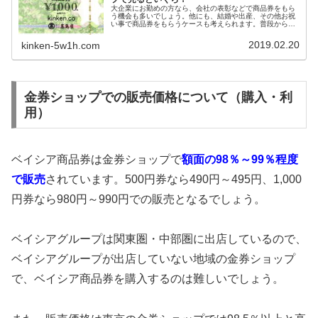
大企業にお勤めの方なら、会社の表彰などで商品券をもら
う機会も多いでしょう。他にも、結婚や出産、その他お祝
い事で商品券をもらうケースも考えられます。普段から商
品券を利用して買い物をしている方ならいいのですが、初
めて商品券を手にする方だと、どこで使えるのかを調べる
2019.02.20
kinken-5w1h.com
だけでも大変だと感じるかもしれません。ある程度まとま
った金額であれば、金券ショップでの買取価格や換金率を
調べる人も多いでしょう。今回はそんな方のために、金券
ショップでの商品券の換金率・買取価格相場をお伝えしま
す。
金券ショップでの販売価格について（購入・利
用）
ベイシア商品券は金券ショップで
額面の98％～99％程度
で販売
されています。500円券なら490円～495円、1,000
円券なら980円～990円での販売となるでしょう。
ベイシアグループは関東圏・中部圏に出店しているので、
ベイシアグループが出店していない地域の金券ショップ
で、ベイシア商品券を購入するのは難しいでしょう。