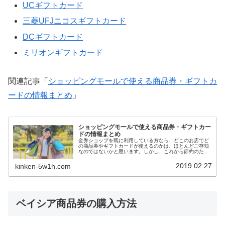
UCギフトカード
三菱UFJニコスギフトカード
DCギフトカード
ミリオンギフトカード
関連記事「
ショッピングモールで使える商品券・ギフトカ
ードの情報まとめ
」
ショッピングモールで使える商品券・ギフトカー
ドの情報まとめ
金券ショップを既に利用している方なら、どこのお店でど
の商品券やギフトカードが使えるのかは、ほとんどご存知
なのではないかと思います。しかし、これから節約のため
に金券ショップを利用しようと思っても、どこでどの商品
券やギフトカードを覚えるのが大変で、中々金券ショップ
2019.02.27
kinken-5w1h.com
の利用に踏み切れない方もいるかもしれません。当サイト
は金券ショップを利用していただける方を増やすために情
報発信しているので、今回はイオンやイトーヨーカドー、
アピタ・ピアゴなどのショッピングモールで使える商品券
やギフトカードの一覧をまとめてみました。
ベイシア商品券の購入方法