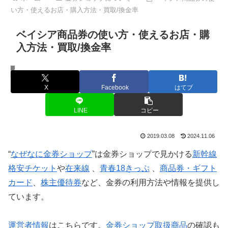
い方・使えるお店・購入方法・買取/換金率
ベイシア商品券の使い方・使えるお店・購
入方法・買取/換金率
金券ショップについて
X
Facebook
はてブ
LINE
コピー
2019.03.08
2024.11.06
“
なぜなに金券ショップ
”は金券ショップで見かける
新幹線
格安チケット
や
在来線
、
青春18きっぷ
、
商品券・ギフト
カード
、
株主優待券
など、金券の利用方法や情報を提供し
ています。
運営者情報
はこちらです。
金券ショップ取扱商品
の確認も