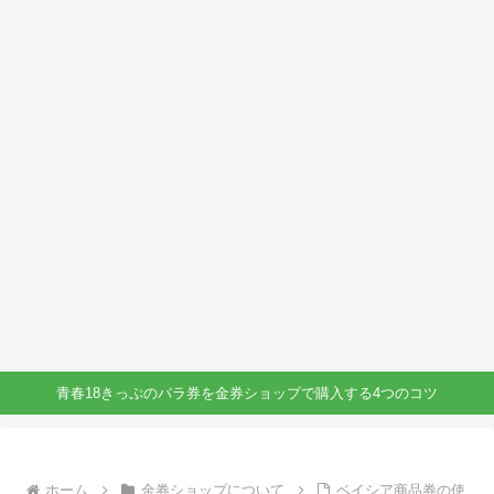
青春18きっぷのバラ券を金券ショップで購入する4つのコツ
ホーム
金券ショップについて
ベイシア商品券の使