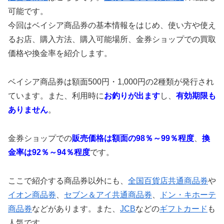
可能です。
今回はベイシア商品券の基本情報をはじめ、使い方や使え
るお店、購入方法、購入可能場所、金券ショップでの買取
価格や換金率を紹介します。
ベイシア商品券は額面500円・1,000円の2種類が発行され
ています。また、利用時に
お釣りが出ます
し、
有効期限も
ありません
。
金券ショップでの
販売価格は額面の98％～99％程度
、
換
金率は92％～94％程度
です。
ここで紹介する商品券以外にも、
全国百貨店共通商品券
や
イオン商品券
、
セブン＆アイ共通商品券
、
ドン・キホーテ
商品券
などがあります。また、
JCB
などの
ギフトカード
も
人気です。