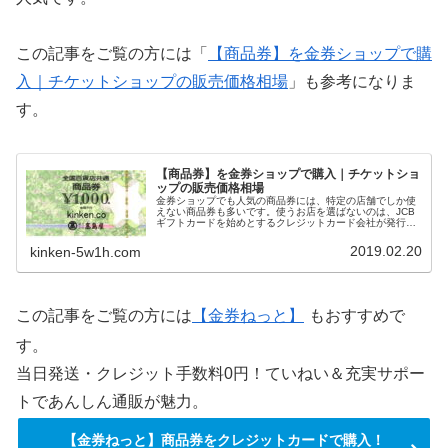
この記事をご覧の方には「
【商品券】を金券ショップで購
入｜チケットショップの販売価格相場
」も参考になりま
す。
【商品券】を金券ショップで購入｜チケットショ
ップの販売価格相場
金券ショップでも人気の商品券には、特定の店舗でしか使
えない商品券も多いです。使うお店を選ばないのは、JCB
ギフトカードを始めとするクレジットカード会社が発行す
るギフトカードも多いのですが、複数の店舗で使える便利
な商品券もあります。今回は、金券ショップでも購入しや
2019.02.20
kinken-5w1h.com
すい、複数の店舗で使える便利な商品券をはじめ、商品券
について金券ショップでの販売価格相場と一緒に紹介しま
す。
この記事をご覧の方には
【金券ねっと】
もおすすめで
す。
当日発送・クレジット手数料0円！ていねい＆充実サポー
トであんしん通販が魅力。
【金券ねっと】商品券をクレジットカードで購入！