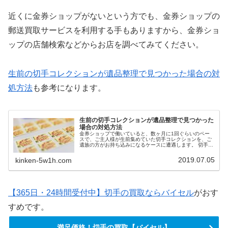
近くに金券ショップがないという方でも、金券ショップの
郵送買取サービスを利用する手もありますから、金券ショ
ップの店舗検索などからお店を調べてみてください。
生前の切手コレクションが遺品整理で見つかった場合の対
処方法
も参考になります。
生前の切手コレクションが遺品整理で見つかった
場合の対処方法
金券ショップで働いていると、数ヶ月に1回ぐらいのペー
スで、ご主人様が生前集めていた切手コレクションを、ご
遺族の方がお持ち込みになるケースに遭遇します。 切手の
枚数や状態にもよりますが、コレクションとして保管され
ていた切手は、1枚ずつのバラであることが多く、額面も
2019.07.05
kinken-5w1h.com
まちまちです。 また、金券ショップには来客も多いため、
買取専門店やリサイクルショップのように、その場で買取
価格を提示することはまずできません。 ほとんどのお客様
にはご納得いただけていますが、稀に怪訝そうな顔をされ
るお客様もいらっしゃいます。 査定が遅いとご不満のお客
様もいらっしゃるでしょうが、そういうわけにもいきませ
【365日・24時間受付中】切手の買取ならバイセル
がおす
ん。 今回は、生前の切手コレクションが遺品整理で見つか
った場合の対処方法についてお伝えします。金券ショップ
すめです。
でどのように切手を査定しているかもコッソリお知らせし
ます。
満足価格！切手の買取【バイセル】