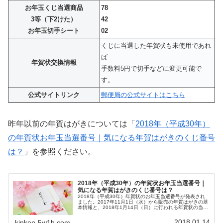
お年玉くじ当選商品
78
3等（下2けた）
42
お年玉切手シート
02
くじに当選した年賀状も未使用であれ
ば
年賀状交換情報
手数料5円で切手などに変更可能で
す。
公式サイトリンク
郵便局の公式サイトはこちら
昨年以前の年賀はがきについては「
2018年（平成30年）
の年賀状お年玉当選番号｜気になる年賀はがきのくじ番号
は？
」を参照ください。
2018年（平成30年）の年賀状お年玉当選番号｜
気になる年賀はがきのくじ番号は？
2018年（平成30年）年賀状のお年玉当選番号が発表され
ました。2017年11月1日（水）から販売の年賀はがきの基
本情報と、2018年1月14日（日）に行われる年賀状の当選
番号についてお知らせします。2018年（平成30年）年賀
状のお年玉当選番号の発表は2018年1月14日（日）です。
2018.01.14
kinken-5w1h.com