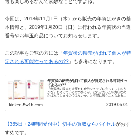
選も楽しめるなんて素敵なことですよね。
今回は、2018年11月1日（木）から販売の年賀はがきの基
本情報と、2019年1月20日（日）に行われる年賀状の当選
番号やお年玉商品についてお知らせします。
この記事をご覧の方には「
年賀状の転売がばれて個人が特
定される可能性ってあるの??
」も参考になります。
年賀状の転売がばれて個人が特定される可能性っ
てあるの??
「年賀状の販売も大変だし金券ショップに売ってしまおう
かな」と考えている方の多くが、だれが売った年賀状なの
かばれてしまうのではないか、と不安に思うこともあるか
と思います。今回は、金券ショップで買取依頼者の情報
を、どのように管理しているのか説明します。
2019.05.01
kinken-5w1h.com
【365日・24時間受付中】切手の買取ならバイセル
がおす
すめです。