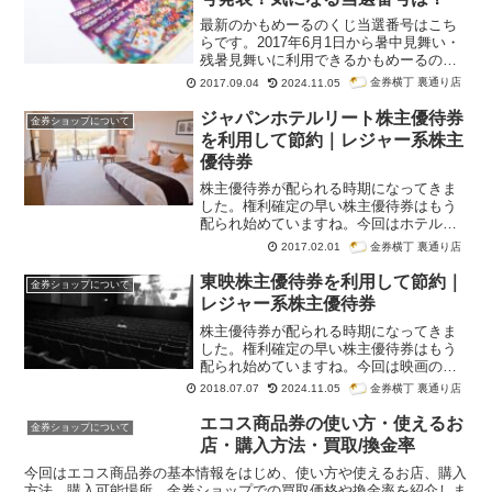
最新のかもめーるのくじ当選番号はこち
らです。2017年6月1日から暑中見舞い・
残暑見舞いに利用できるかもめーるの販
売が始まります。金券ショップではかも
金券横丁 裏通り店
2017.09.04
2024.11.05
めーるを格安で販売しているので、節約
したい方は金券ショップで購入するのを
ジャパンホテルリート株主優待券
金券ショップについて
おすすめします。通...
を利用して節約｜レジャー系株主
優待券
株主優待券が配られる時期になってきま
した。権利確定の早い株主優待券はもう
配られ始めていますね。今回はホテルマ
ネージメントジャパン、ACCOR
金券横丁 裏通り店
2017.02.01
HOTELSなどで有名なジャパンホテルリ
ートの株主優待券を紹介します。
東映株主優待券を利用して節約｜
金券ショップについて
レジャー系株主優待券
株主優待券が配られる時期になってきま
した。権利確定の早い株主優待券はもう
配られ始めていますね。今回は映画の製
作、配給、興行会社として有名な東映の
金券横丁 裏通り店
2018.07.07
2024.11.05
株主優待券を紹介します。
エコス商品券の使い方・使えるお
金券ショップについて
店・購入方法・買取/換金率
今回はエコス商品券の基本情報をはじめ、使い方や使えるお店、購入
方法、購入可能場所、金券ショップでの買取価格や換金率を紹介しま