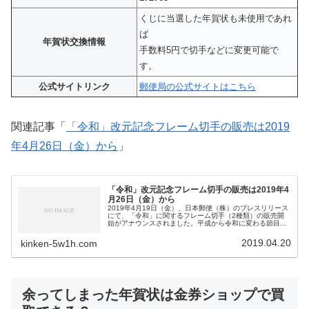
くじに当選した年賀状も未使用であれ
ば
年賀状交換情報
手数料5円で切手などに変更可能で
す。
公式サイトリンク
郵便局の公式サイトはこちら
関連記事「
「令和」改元記念フレーム切手の販売は2019
年4月26日（金）から
」
「令和」改元記念フレーム切手の販売は2019年4
月26日（金）から
2019年4月19日（金）、日本郵便（株）のプレスリリース
にて、「令和」に関するフレーム切手（2種類）の販売開
始がアナウンスされました。平成から令和に変わる節目な
ので、記念切手の販売は当然行われるだろうと思っていま
した。販売開始は2019年4月26日（金）からです。「令
2019.04.20
kinken-5w1h.com
和」記念フレーム切手の販売は、82円切手×2枚と82円切
手×5枚の2種類です。
余ってしまった年賀状は金券ショップで買