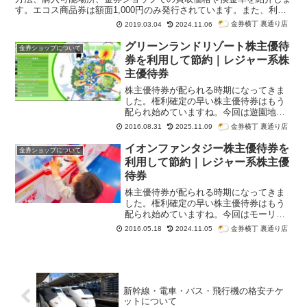
す。エコス商品券は額面1,000円のみ発行されています。また、利用
時に
お釣りが出ます
し、
有効期限もありません
。また、ポイントカー
金券横丁 裏通り店
2019.03.04
2024.11.06
ド「ハッピーカード」「たいらやメンバーズカード」で、500ポイン
ト貯めるともらえる、500円のエコスお買物券もあります。金券ショ
グリーンランドリゾート株主優待
金券ショップについて
ップでの
販売価格は額面の98％～98.5％程度
、
換金率は94％～97％
券を利用して節約｜レジャー系株
程度
です。エコスは関東圏に出店するスーパーなので、東京駅周辺の
主優待券
金券ショップでも取り扱っています。一方、地方都市や田舎の金券シ
ョップでは販売価格や買取価格は下がるでしょう。
株主優待券が配られる時期になってきま
した。権利確定の早い株主優待券はもう
配られ始めていますね。今回は遊園地、
ホテル、ゴルフ場などで有名なグリーン
金券横丁 裏通り店
2016.08.31
2025.11.09
ランドリゾートの株主優待券を紹介しま
す。
イオンファンタジー株主優待券を
金券ショップについて
利用して節約｜レジャー系株主優
待券
株主優待券が配られる時期になってきま
した。権利確定の早い株主優待券はもう
配られ始めていますね。今回はモーリー
ファンタジー、モーリーファンタジーf、
金券横丁 裏通り店
2016.05.18
2024.11.05
らんらんらんど、パロ、ファンキッズで
有名なイオンファンタジーの株主優待券
を紹介します。
新幹線・電車・バス・飛行機の格安チケ
ットについて