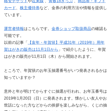
格安チケット
や
在来線
、
青春18きっぷ
、
商品券・ギフト
カード
、
株主優待券
など、金券の利用方法や情報を提供し
ています。
運営者情報
はこちらです。
金券ショップ取扱商品
の確認も
可能です。
以前の記事「
【亥年・年賀状】平成31年（2019年）用年
賀はがきの販売は11月1日から
」で紹介したように、年賀
はがきの販売が11月1日（木）から開始されます。
ところで、年賀状のお年玉抽選番号がいつ発表されるかは
知っていますか？
意外と年が明けてからすぐに抽選が行われ、お年玉番号は
2019年1月20日（日）に発表されます。懐かしい友人やお
世話になった方などからの挨拶を楽しみながら、くじの抽