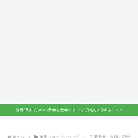
青春18きっぷのバラ券を金券ショップで購入する4つのコツ
ホーム
金券ショップについて
新元号「令和」記念