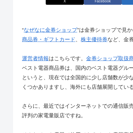
X
Facebook
“
なぜなに金券ショップ
”は金券ショップで見か
商品券・ギフトカード
、
株主優待券
など、金
運営者情報
はこちらです。
金券ショップ取扱
ベスト電器商品券は、国内のベスト電器グル
というと、現在では全国的に少し店舗数が少
くつかありますし、海外にも店舗展開してい
さらに、最近ではインターネットでの通信販
評判の家電量販店ですね。