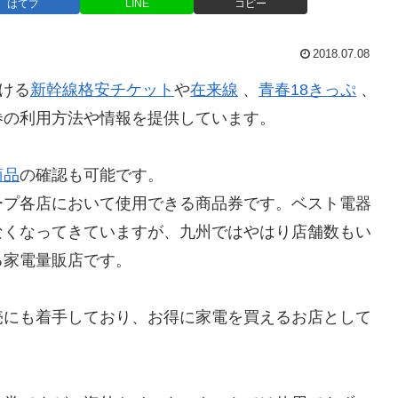
はてブ
LINE
コピー
2018.07.08
ける
新幹線格安チケット
や
在来線
、
青春18きっぷ
、
券の利用方法や情報を提供しています。
商品
の確認も可能です。
ープ各店において使用できる商品券です。ベスト電器
なくなってきていますが、九州ではやはり店舗数もい
る家電量販店です。
売にも着手しており、お得に家電を買えるお店として