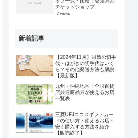
ップ一覧・比較｜愛知県の
チケットショップ
7 views
新着記事
【2024年11月】封筒の切手
代・はがきの切手代はいく
ら？その他発送方法も解説
【最新版】
九州・沖縄地区｜全国百貨
店共通商品券が使えるお店
一覧表
三菱UFJニコスギフトカー
ドの使い方・使えるお店・
安く購入する方法を紹介
【販売終了】