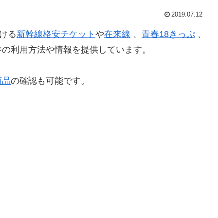
2019.07.12
ける
新幹線格安チケット
や
在来線
、
青春18きっぷ
、
券の利用方法や情報を提供しています。
商品
の確認も可能です。