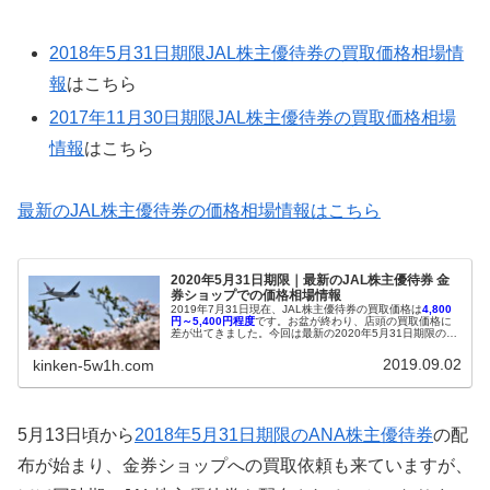
2018年5月31日期限JAL株主優待券の買取価格相場情
報
はこちら
2017年11月30日期限JAL株主優待券の買取価格相場
情報
はこちら
最新のJAL株主優待券の価格相場情報はこちら
2020年5月31日期限｜最新のJAL株主優待券 金
券ショップでの価格相場情報
2019年7月31日現在、JAL株主優待券の買取価格は
4,800
円～5,400円程度
です。お盆が終わり、店頭の買取価格に
差が出てきました。今回は最新の2020年5月31日期限の
JAL株主優待券の買取価格相場とその推移について、2019
年11月30日期限のJAL株主優待券についても同様に紹介し
2019.09.02
kinken-5w1h.com
ます。配布当初の買取価格は4,500円～5,000円でした。ヤ
フオクではまだ落札実績がないため、落札価格相場は分か
りません。配布当初の買取価格は低めに設定されることが
多いので、しばらく様子を見た方がいいでしょう。
5月13日頃から
2018年5月31日期限のANA株主優待券
の配
布が始まり、金券ショップへの買取依頼も来ていますが、