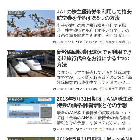
JALの株主優待券を利用して格安
格安航空券
航空券を予約する5つの方法
出張や旅行の際に飛行機を利用する場
合、株主優待券を利用するだけで、かな
りの金額を節約できます。今回はJALの
株主優待券を利用して格安航空券を予約
金券横丁 裏通り店
2018.07.14
2024.11.12
する5つの方法を紹介します。JALの方が
便数も多く、利用しやすいようになって
新幹線回数券は連休でも利用でき
新幹線格安チケット・新幹線回数券
います。受けられるサービスは同じです
る!?旅行代金をお得にする4つの
から、やっぱり安い方がいいですよね。
方法
金券ショップで販売している新幹線回数
券ですが、よく聞かれる質問の1つに「新
幹線回数券は連休中でも使えますか？」
というのがあります。今回はシルバーウ
金券横丁 裏通り店
2018.07.08
2024.11.05
ィークをはじめとした3連休などでも新幹
線回数券が利用できるかどうかについて
2018年5月31日期限｜ANA株主優
格安航空券
お伝えします。
待券の価格相場情報とその予想
最新のANA株主優待券の買取相場につい
ては「最新のANA株主優待券の価格相場
情報とその予想」を参照ください。必要
な情報だけ知りたい方はこちらのショー
金券横丁 裏通り店
2017.10.24
2024.11.12
トカットをどうぞ 2018年5月31日期限の
ANA株主優待券 買取価格相場【最新情
2019年5月31日期限｜過去のANA