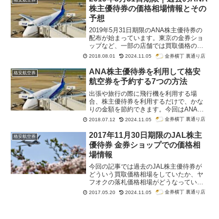
格安航空券
報】 20...
株主優待券の価格相場情報とその
予想
2019年5月31日期限のANA株主優待券の
配布が始まっています。東京の金券ショ
ップなど、一部の店舗では買取価格の公
開もしています。これまでのANA株主優
金券横丁 裏通り店
2018.08.01
2024.11.05
待券の買取価格相場やヤフオクでの落札
相場がどのように推移していたか振り返
ANA株主優待券を利用して格安
格安航空券
るのと、今後のANA株主優待券の価格相
航空券を予約する7つの方法
場がどのように推移していくか予想して
います。
出張や旅行の際に飛行機を利用する場
合、株主優待券を利用するだけで、かな
りの金額を節約できます。今回はANAの
株主優待券を利用して格安航空券を予約
金券横丁 裏通り店
2018.07.12
2024.11.05
する7つの方法を紹介します。ANAはJAL
に比べて便数が少ないですが、その分株
2017年11月30日期限のJAL株主
格安航空券
主優待券の値段も安くなっています。受
優待券 金券ショップでの価格相
けられるサービスは同じですから、やっ
場情報
ぱり安い方がいいですよね。
今回の記事では過去のJAL株主優待券が
どういう買取価格相場をしていたか、ヤ
フオクの落札価格相場がどうなっていた
か、今後のJAL株主優待券の価格相場の
金券横丁 裏通り店
2017.05.20
2024.11.05
予想についてお伝えしたいと思います。