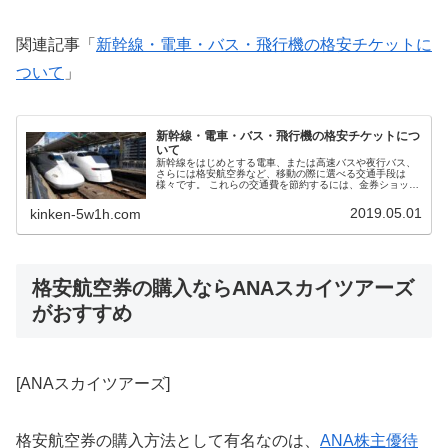
関連記事「
新幹線・電車・バス・飛行機の格安チケットに
ついて
」
新幹線・電車・バス・飛行機の格安チケットにつ
いて
新幹線をはじめとする電車、または高速バスや夜行バス、
さらには格安航空券など、移動の際に選べる交通手段は
様々です。 これらの交通費を節約するには、金券ショップ
を利用するのが最も手軽な方法ですが、金券ショップ以外
にも格安切符・格安チケットを購入する方法はあります。
2019.05.01
kinken-5w1h.com
ここは、新幹線・電車・バス・飛行機の格安チケットの基
本情報、金券ショップでの販売価格、買取価格・換金率に
ついて紹介するまとめページです。
格安航空券の購入ならANAスカイツアーズ
がおすすめ
[ANAスカイツアーズ]
格安航空券の購入方法として有名なのは、
ANA株主優待