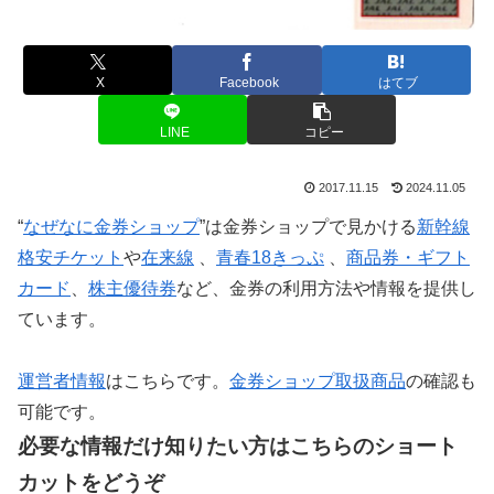
X
Facebook
はてブ
LINE
コピー
2017.11.15
2024.11.05
“
なぜなに金券ショップ
”は金券ショップで見かける
新幹線
格安チケット
や
在来線
、
青春18きっぷ
、
商品券・ギフト
カード
、
株主優待券
など、金券の利用方法や情報を提供し
ています。
運営者情報
はこちらです。
金券ショップ取扱商品
の確認も
可能です。
必要な情報だけ知りたい方はこちらのショート
カットをどうぞ