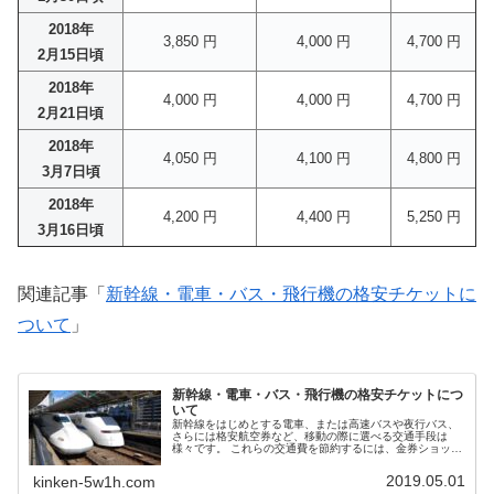
2018年
3,850 円
4,000 円
4,700 円
2月15日頃
2018年
4,000 円
4,000 円
4,700 円
2月21日頃
2018年
4,050 円
4,100 円
4,800 円
3月7日頃
2018年
4,200 円
4,400 円
5,250 円
3月16日頃
関連記事「
新幹線・電車・バス・飛行機の格安チケットに
ついて
」
新幹線・電車・バス・飛行機の格安チケットにつ
いて
新幹線をはじめとする電車、または高速バスや夜行バス、
さらには格安航空券など、移動の際に選べる交通手段は
様々です。 これらの交通費を節約するには、金券ショップ
を利用するのが最も手軽な方法ですが、金券ショップ以外
にも格安切符・格安チケットを購入する方法はあります。
2019.05.01
kinken-5w1h.com
ここは、新幹線・電車・バス・飛行機の格安チケットの基