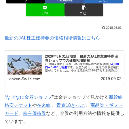
X
Facebook
はてブ
LINE
コピー
2018.08.01
最新のJAL株主優待券の価格相場情報はこちら
2020年5月31日期限｜最新のJAL株主優待券 金
券ショップでの価格相場情報
2019年7月31日現在、JAL株主優待券の買取価格は
4,800
円～5,400円程度
です。お盆が終わり、店頭の買取価格に
差が出てきました。今回は最新の2020年5月31日期限の
JAL株主優待券の買取価格相場とその推移について、2019
年11月30日期限のJAL株主優待券についても同様に紹介し
2019.09.02
kinken-5w1h.com
ます。配布当初の買取価格は4,500円～5,000円でした。ヤ
フオクではまだ落札実績がないため、落札価格相場は分か
りません。配布当初の買取価格は低めに設定されることが
多いので、しばらく様子を見た方がいいでしょう。
“
なぜなに金券ショップ
”は金券ショップで見かける
新幹線
格安チケット
や
在来線
、
青春18きっぷ
、
商品券・ギフト
カード
、
株主優待券
など、金券の利用方法や情報を提供し
ています。