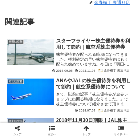
金券横丁 裏通り店
関連記事
スターフライヤー株主優待券を利
格安航空券
用して節約｜航空系株主優待券
株主優待券が配られる時期になってきま
した。権利確定の早い株主優待券はもう
配られ始めていますね。今日は「羽田-福
岡」「羽田-北九州」間の航空チケットで
金券横丁 裏通り店
2016.09.05
2024.11.05
有名なスターフライヤーの株主優待券を
紹介します。
ANAやJALの株主優待券を利用し
格安航空券
て節約｜航空系優待券について
さて、以前の記事「株主優待券が金券シ
ョップに出回る時期になりました。」で
株主優待券について紹介させて頂きまし
た。今日はANAやJALに代表される航空
金券横丁 裏通り店
2018.07.07
系の株主優待券についてもっと詳しく解
説します。
2018年11月30日期限｜JAL株主
格安航空券
優待券 金券ショップでの価格相
場情報
シェア
目次へ
トップ
サイドバー