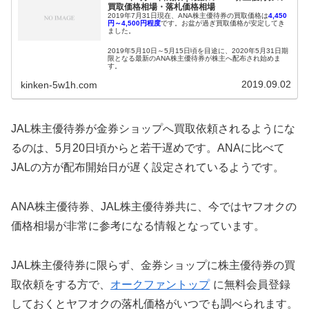
買取価格相場・落札価格相場
2019年7月31日現在、ANA株主優待券の買取価格は
4,450
円～4,500
円程度
です。お盆が過ぎ買取価格が安定してき
ました。
2019年5月10日～5月15日頃を目途に、2020年5月31日期
限となる最新のANA株主優待券が株主へ配布され始めま
す。
2019.09.02
kinken-5w1h.com
2019年5月11日に最新のANA株主優待券の配布当初の買取
価格が3,500円～4,000円と明らかになりました。
最新のANA株主優待券が利用できるのは2019年6月1日か
らなので、配布当初から高値で取引されるとは考えにくい
JAL株主優待券が金券ショップへ買取依頼されるようにな
です。
るのは、5月20日頃からと若干遅めです。ANAに比べて
JALの方が配布開始日が遅く設定されているようです。
ANA株主優待券、JAL株主優待券共に、今ではヤフオクの
価格相場が非常に参考になる情報となっています。
JAL株主優待券に限らず、金券ショップに株主優待券の買
取依頼をする方で、
オークファントップ
に無料会員登録
しておくとヤフオクの落札価格がいつでも調べられます。