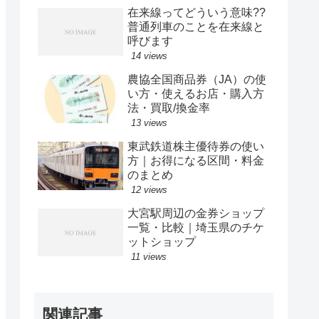
在来線ってどういう意味??
普通列車のことを在来線と
呼びます
14 views
農協全国商品券（JA）の使
い方・使えるお店・購入方
法・買取/換金率
13 views
東武鉄道株主優待券の使い
方｜お得になる区間・料金
のまとめ
12 views
大宮駅周辺の金券ショップ
一覧・比較｜埼玉県のチケ
ットショップ
11 views
関連記事