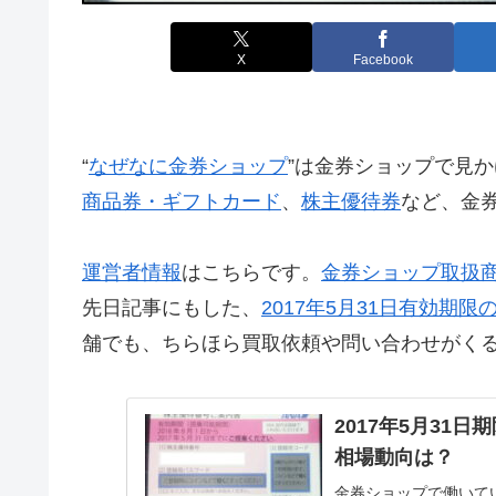
X
Facebook
“
なぜなに金券ショップ
”は金券ショップで見か
商品券・ギフトカード
、
株主優待券
など、金
運営者情報
はこちらです。
金券ショップ取扱
先日記事にもした、
2017年5月31日有効期限
舗でも、ちらほら買取依頼や問い合わせがく
2017年5月31
相場動向は？
金券ショップで働いてい