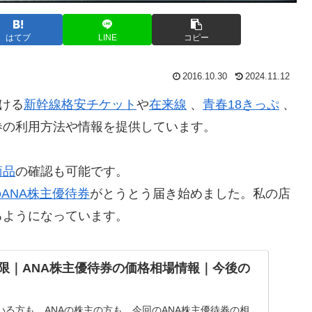
はてブ
LINE
コピー
2016.10.30
2024.11.12
ける
新幹線格安チケット
や
在来線
、
青春18きっぷ
、
券の利用方法や情報を提供しています。
商品
の確認も可能です。
のANA株主優待券
がとうとう届き始めました。私の店
るようになっています。
日期限｜ANA株主優待券の価格相場情報｜今後の
る方も、ANAの株主の方も、今回のANA株主優待券の相