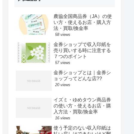
農協全国商品券（JA）の使
い方・使えるお店・購入方
法・買取/換金率
58 views
金券ショップで収入印紙を
売り買いする時に注意する
７つのポイント
57 views
金券ショップとは｜金券シ
ョップってどんな店??
20 views
イズミ・ゆめタウン商品券
の使い方・使えるお店・購
入方法・買取/換金率
16 views
使う予定のない収入印紙は
払い戻しはできないけど郵