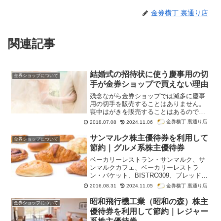
金券横丁 裏通り店
関連記事
結婚式の招待状に使う慶事用の切
金券ショップについて
手が金券ショップで買えない理由
残念ながら金券ショップでは滅多に慶事
用の切手を販売することはありません。
喪中はがきを販売することはあるのです
が、これは喪中はがきの利用時期が年賀
金券横丁 裏通り店
2018.07.08
2024.11.06
はがきの利用時期と被るからできること
なのです。
サンマルク株主優待券を利用して
金券ショップについて
節約｜グルメ系株主優待券
ベーカリーレストラン・サンマルク、サ
ンマルクカフェ、ベーカリーレストラ
ン・バケット、BISTRO309、ブレッドガ
ーデン、生麺工房鎌倉パスタ、サンマル
金券横丁 裏通り店
2016.08.31
2024.11.05
クパスタ、広東炒飯店、石焼ごはん倶楽
部、台湾小籠包、オリーブチャオ、神戸
昭和飛行機工業（昭和の森）株主
金券ショップについて
元町ドリア、倉式珈琲店、すし処函館市
優待券を利用して節約｜レジャー
場で有名なサンマルクの株主優待券を紹