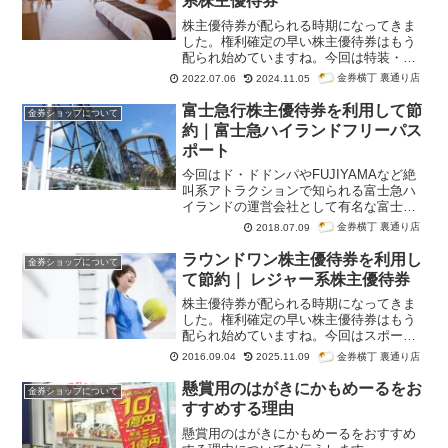
系株主優待券
介します。
株主優待券が配られる時期になってきま
した。権利確定の早い株主優待券はもう
配られ始めていますね。今回は特装・ハ
ニカム・航空機機装品などの「製造部
金券横丁 裏通り店
2022.07.06
2024.11.05
門」と、広大な社有地を活かした「不動
産部門」で有名な昭和飛行機工業の株主
富士急行株主優待券を利用して節
金券ショップについて
優待券を紹介します。
約｜富士急ハイランドフリーパス
ポート
今回はド・ドドンパやFUJIYAMAなど絶
叫系アトラクションで知られる富士急ハ
イランドの運営会社として有名な富士急
行の株主優待券を紹介します。株主優待
金券横丁 裏通り店
2018.07.09
券サービス概要株主優待券タイプ フリー
パス引換券優待内容 次のいずれかでご利
ラウンドワン株主優待券を利用し
金券ショップについて
用できます。遊園地フリーパス富士急ハ
て節約｜ レジャー系株主優待券
イランド・ぐりんぱさがみ湖リゾートプ
レジャーフォレストスキー場1日券スノー
株主優待券が配られる時期になってきま
タウンYetiあだたら高原スキー場
した。権利確定の早い株主優待券はもう
配られ始めていますね。今回はスポーツ
からリラクゼーションまで。複合エンタ
金券横丁 裏通り店
2016.09.04
2025.11.09
ーテインメント空間として有名なラウン
ドワンの株主優待券を紹介します。
懸賞用のはがきにかもめーるをお
金券ショップについて
すすめする理由
懸賞用のはがきにかもめーるをおすすめ