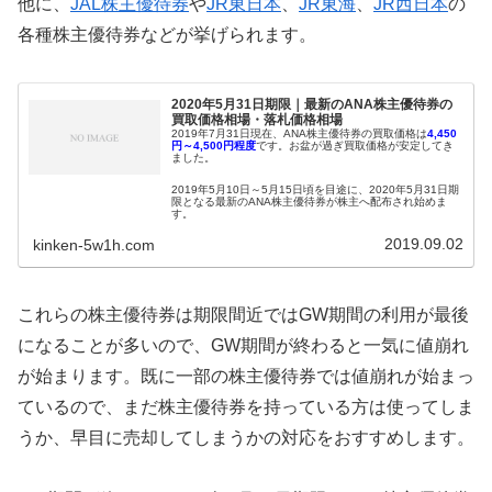
他に、
JAL株主優待券
や
JR東日本
、
JR東海
、
JR西日本
の
各種株主優待券などが挙げられます。
2020年5月31日期限｜最新のANA株主優待券の
買取価格相場・落札価格相場
2019年7月31日現在、ANA株主優待券の買取価格は
4,450
円～4,500
円程度
です。お盆が過ぎ買取価格が安定してき
ました。
2019年5月10日～5月15日頃を目途に、2020年5月31日期
限となる最新のANA株主優待券が株主へ配布され始めま
す。
2019.09.02
kinken-5w1h.com
2019年5月11日に最新のANA株主優待券の配布当初の買取
価格が3,500円～4,000円と明らかになりました。
最新のANA株主優待券が利用できるのは2019年6月1日か
らなので、配布当初から高値で取引されるとは考えにくい
これらの株主優待券は期限間近ではGW期間の利用が最後
です。
になることが多いので、GW期間が終わると一気に値崩れ
が始まります。既に一部の株主優待券では値崩れが始まっ
ているので、まだ株主優待券を持っている方は使ってしま
うか、早目に売却してしまうかの対応をおすすめします。