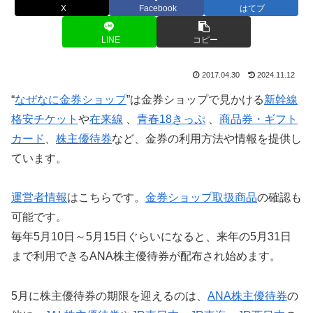
X
Facebook
はてブ
LINE
コピー
2017.04.30
2024.11.12
“
なぜなに金券ショップ
”は金券ショップで見かける
新幹線
格安チケット
や
在来線
、
青春18きっぷ
、
商品券・ギフト
カード
、
株主優待券
など、金券の利用方法や情報を提供し
ています。
運営者情報
はこちらです。
金券ショップ取扱商品
の確認も
可能です。
毎年5月10日～5月15日ぐらいになると、来年の5月31日
まで利用できるANA株主優待券が配布され始めます。
5月に株主優待券の期限を迎えるのは、
ANA株主優待券
の