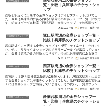
西明石駅周辺の金券ショップ一
兵庫県の金券ショップ
ショップ一覧・比較です。紹介はグーグル検索「姫路駅 金券ショッ
覧・比較｜兵庫県のチケットショ
プ」で検索順位が高かった順番になっています。
ップ
西明石駅近くに出店する金券ショップはアイビズチケットだけでし
た。今回は兵庫県内にある西明石駅周辺の金券ショップ一覧・比較で
す。紹介はグーグル検索「西明石駅 金券ショップ」で検索順位が高
かった順番になっています。
金券横丁 裏通り店
2019.07.06
塚口駅周辺の金券ショップ一覧・
兵庫県の金券ショップ
比較｜兵庫県のチケットショップ
塚口駅近くに出店する金券ショップはK-NET（ケイネット）だけでし
た。他に、リサイクルショップのメモリーゴールドが出店しています
が、金券は買取のみの対応となります。今回は兵庫県内にある塚口駅
周辺の金券ショップ一覧・比較です。紹介はグーグル検索「塚口駅
金券横丁 裏通り店
2019.07.10
金券ショップ」で検索順位が高かった順番になっています。
西宮駅周辺の金券ショップ一覧・
兵庫県の金券ショップ
比較｜兵庫県のチケットショップ
西宮駅にはJRと阪神電気鉄道の2種類あります。JR西宮駅近くに出店
する金券ショップは甲南チケットだけでした。阪神電気鉄道西宮駅近
くには金券ショップは出店していません。その代わり、質屋ブラン
ド、アイケーといった2店の質屋が金券の買取に対応しています。今
金券横丁 裏通り店
2019.07.04
回は兵庫県内にある西宮駅周辺の金券ショップ一覧・比較です。紹介
はグーグル検索「西宮駅 金券ショップ」で検索順位が高かった順番
鈴蘭台駅周辺の金券ショップ一
兵庫県の金券ショップ
になっています。
覧・比較｜兵庫県のチケットショ