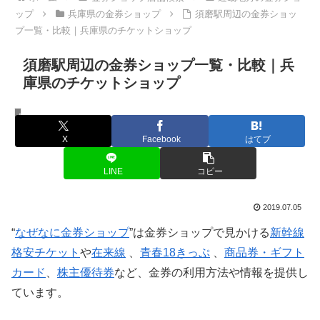
ップ
兵庫県の金券ショップ
須磨駅周辺の金券ショッ
プ一覧・比較｜兵庫県のチケットショップ
須磨駅周辺の金券ショップ一覧・比較｜兵
庫県のチケットショップ
兵庫県の金券ショップ
X
Facebook
はてブ
LINE
コピー
2019.07.05
“
なぜなに金券ショップ
”は金券ショップで見かける
新幹線
格安チケット
や
在来線
、
青春18きっぷ
、
商品券・ギフト
カード
、
株主優待券
など、金券の利用方法や情報を提供し
ています。