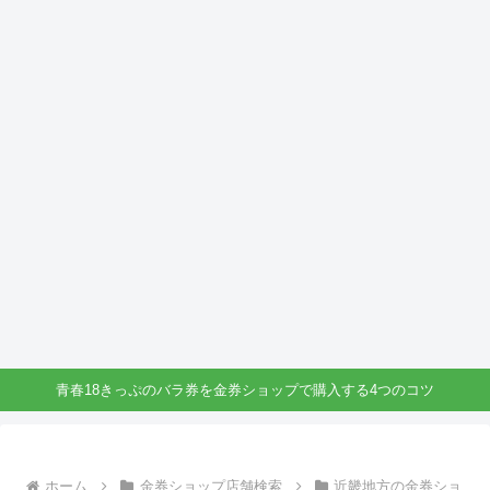
青春18きっぷのバラ券を金券ショップで購入する4つのコツ
ホーム
金券ショップ店舗検索
近畿地方の金券ショ