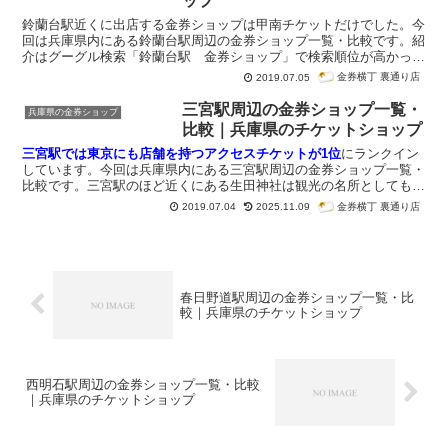
ップ
鈴蘭台駅近くに出店する金券ショップは甲南チケットだけでした。今
回は兵庫県内にある鈴蘭台駅周辺の金券ショップ一覧・比較です。紹
介はグーグル検索「鈴蘭台駅 金券ショップ」で検索順位が高かった
順番になっています。
金券横丁 裏通り店
2019.07.05
三宮駅周辺の金券ショップ一覧・
兵庫県の金券ショップ
比較｜兵庫県のチケットショップ
三宮駅では東京にも店舗を持つアクセスチケットが1位
にランクイン
しています。今回は兵庫県内にある三宮駅周辺の金券ショップ一覧・
比較です。三宮駅のほど近くにある生田神社は観光の名所としても有
名です。紹介はグーグル検索「三宮駅 金券ショップ」で検索順位が
金券横丁 裏通り店
2019.07.04
2025.11.09
高かった順番になっています。
春日野道駅周辺の金券ショップ一覧・比
較｜兵庫県のチケットショップ
西明石駅周辺の金券ショップ一覧・比較
｜兵庫県のチケットショップ