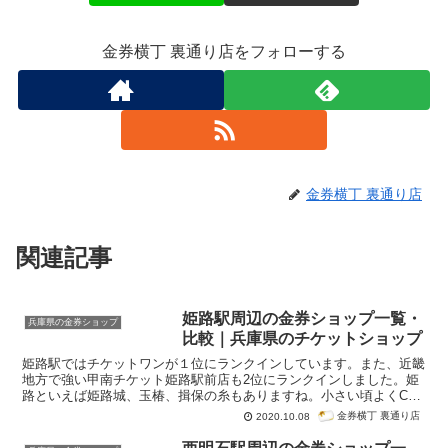
金券横丁 裏通り店をフォローする
金券横丁 裏通り店
関連記事
姫路駅周辺の金券ショップ一覧・
兵庫県の金券ショップ
比較｜兵庫県のチケットショップ
姫路駅ではチケットワンが１位にランクインしています。また、近畿
地方で強い甲南チケット姫路駅前店も2位にランクインしました。姫
路といえば姫路城、玉椿、揖保の糸もありますね。小さい頃よくCM
で見ることがありましたが姫路の名産なんですね。また、姫路駅から
金券横丁 裏通り店
2020.10.08
はやや離れていますが、英賀保駅・飾磨駅近くに出店する金券ショッ
プも一緒に紹介しています。今回は兵庫県内にある姫路駅周辺の金券