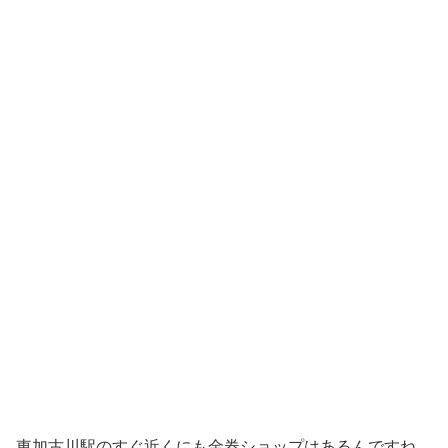
東加古川駅のすぐ近くにも金券ショップはあるんですね。