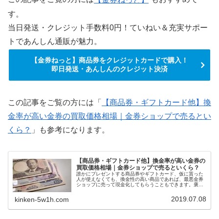
す。
当日発送・クレジット手数料0円！ていねい＆充実サポー
トであんしん通販が魅力。
【金券ねっと】商品券をクレジットカードで購入！
即日発送・あんしんのクレジット決済
この記事をご覧の方には「
【商品券・ギフトカード他】換
金率が高い金券の買取価格相場｜金券ショップで売るとい
くら？
」も参考になります。
【商品券・ギフトカード他】換金率が高い金券の
買取価格相場｜金券ショップで売るといくら？
誰かにプレゼントする商品券やギフトカード、仮に貰った
人が使えなくても、換金性の高い商品であれば、最悪金券
ショップに売って現金化してもらうこともできます。褒め
られた考え方ではないかもしれませんが、換金率の高い商
品券やギフトカードを選ぶと、自然に利用できる店舗が多
2019.07.08
kinken-5w1h.com
い金券をプレゼントすることにもなります。今回は、換金
率の高い商品券・ギフトカード一覧を紹介します。