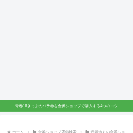
青春18きっぷのバラ券を金券ショップで購入する4つのコツ
ホーム
金券ショップ店舗検索
近畿地方の金券ショ