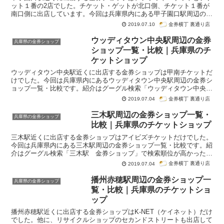
ット１番の2店でした。チケット・ゲットが北口側、チケット１番が
南口側に出店しています。今回は兵庫県内にある甲子園口駅周辺の金
券ショップ一覧・比較です。紹介はグーグル検索「甲子園口駅 金券
金券横丁 裏通り店
2019.07.10
ショップ」で検索順位が高かった順番になっています。
ウッディタウン中央駅周辺の金券
兵庫県の金券ショップ
ショップ一覧・比較｜兵庫県のチ
ケットショップ
ウッディタウン中央駅近くに出店する金券ショップは甲南チケットだ
けでした。今回は兵庫県内にあるウッディタウン中央駅周辺の金券シ
ョップ一覧・比較です。紹介はグーグル検索「ウッディタウン中央
駅 金券ショップ」で検索順位が高かった順番になっています。
金券横丁 裏通り店
2019.07.04
三木駅周辺の金券ショップ一覧・
兵庫県の金券ショップ
比較｜兵庫県のチケットショップ
三木駅近くに出店する金券ショップはアイビズチケットだけでした。
今回は兵庫県内にある三木駅周辺の金券ショップ一覧・比較です。紹
介はグーグル検索「三木駅 金券ショップ」で検索順位が高かった順
番になっています。
金券横丁 裏通り店
2019.07.04
播州赤穂駅周辺の金券ショップ一
兵庫県の金券ショップ
覧・比較｜兵庫県のチケットショ
ップ
播州赤穂駅近くに出店する金券ショップはK-NET（ケイネット）だけ
でした。他に、リサイクルショップのセカンドストリートも出店して