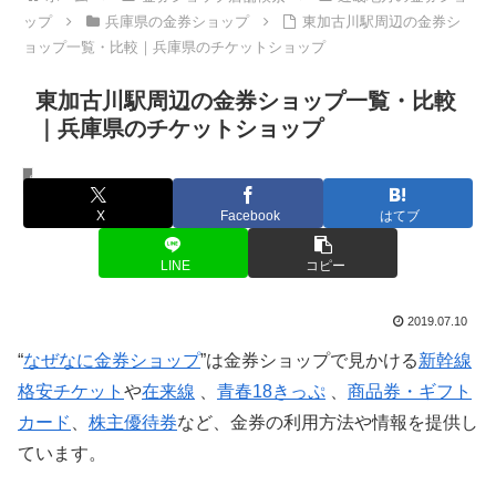
ップ
兵庫県の金券ショップ
東加古川駅周辺の金券シ
ョップ一覧・比較｜兵庫県のチケットショップ
東加古川駅周辺の金券ショップ一覧・比較
｜兵庫県のチケットショップ
兵庫県の金券ショップ
X
Facebook
はてブ
LINE
コピー
2019.07.10
“
なぜなに金券ショップ
”は金券ショップで見かける
新幹線
格安チケット
や
在来線
、
青春18きっぷ
、
商品券・ギフト
カード
、
株主優待券
など、金券の利用方法や情報を提供し
ています。