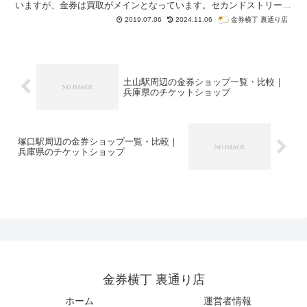
いますが、金券は買取がメインとなっています。セカンドストリート
では、商品券やギフトカードは購入できるかもしれませんが、新幹線
金券横丁 裏通り店
2019.07.06
2024.11.06
回数券（格安チケット）の購入は難しいでしょう。今回は兵庫県内に
ある播州赤穂駅周辺の金券ショップ一覧・比較です。紹介はグーグル
検索「播州赤穂駅 金券ショップ」で検索順位が高かった順番になっ
ています。
土山駅周辺の金券ショップ一覧・比較｜
兵庫県のチケットショップ
塚口駅周辺の金券ショップ一覧・比較｜
兵庫県のチケットショップ
金券横丁 裏通り店
ホーム
運営者情報