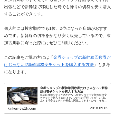
出張などで新幹線で移動した時でも帰りの切符を安く購入
することができます。
個人的には検索順位でも1位、2位になった店舗がおすす
めです。新幹線の切符をかなり安く販売しているので、東
加古川駅に寄った際にはぜひご利用ください。
この記事をご覧の方には「
金券ショップの新幹線回数券だ
けじゃない!?新幹線格安チケットを購入する方法
」も参考
になります。
金券ショップの新幹線回数券だけじゃない!?新幹
線格安チケットを購入する方法
単純に移動をするためだけなら金券ショップで新幹線格安
チケットを購入するだけでいいのでお手軽ですが、1泊以
上する場合はホテルの料金も関係してきますから、それぞ
れの料金をどうやって安くすればいいのか迷うことがあり
ますよね。そんな時はJR・新幹線+宿泊セットプランとい
2018.09.05
kinken-5w1h.com
うお得なサービスがあります。