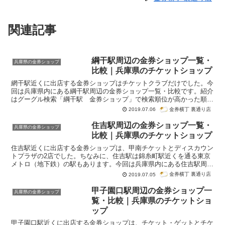
関連記事
綱干駅周辺の金券ショップ一覧・
兵庫県の金券ショップ
比較｜兵庫県のチケットショップ
網干駅近くに出店する金券ショップはチケットクラブだけでした。今
回は兵庫県内にある綱干駅周辺の金券ショップ一覧・比較です。紹介
はグーグル検索「綱干駅 金券ショップ」で検索順位が高かった順番
になっています。
金券横丁 裏通り店
2019.07.06
住吉駅周辺の金券ショップ一覧・
兵庫県の金券ショップ
比較｜兵庫県のチケットショップ
住吉駅近くに出店する金券ショップは、甲南チケットとディスカウン
トプラザの2店でした。ちなみに、住吉駅は錦糸町駅近くを通る東京
メトロ（地下鉄）の駅もあります。今回は兵庫県内にある住吉駅周辺
の金券ショップ一覧・比較です。紹介はグーグル検索「住吉駅 金券
金券横丁 裏通り店
2019.07.05
ショップ」で検索順位が高かった順番になっています。
甲子園口駅周辺の金券ショップ一
兵庫県の金券ショップ
覧・比較｜兵庫県のチケットショ
ップ
甲子園口駅近くに出店する金券ショップは、チケット・ゲットとチケ