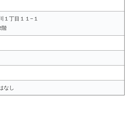
川１丁目１１−１
2階
はなし