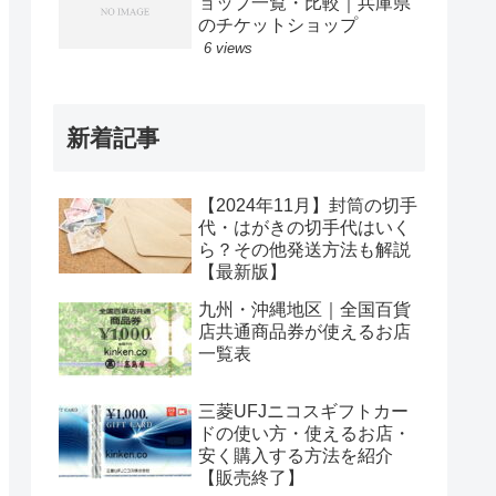
ョップ一覧・比較｜兵庫県
のチケットショップ
6 views
新着記事
【2024年11月】封筒の切手
代・はがきの切手代はいく
ら？その他発送方法も解説
【最新版】
九州・沖縄地区｜全国百貨
店共通商品券が使えるお店
一覧表
三菱UFJニコスギフトカー
ドの使い方・使えるお店・
安く購入する方法を紹介
【販売終了】