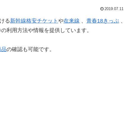
2019.07.11
ける
新幹線格安チケット
や
在来線
、
青春18きっぷ
、
券の利用方法や情報を提供しています。
商品
の確認も可能です。