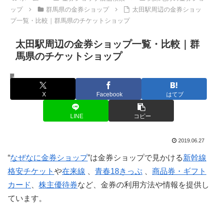
ップ
群馬県の金券ショップ
太田駅周辺の金券ショッ
プ一覧・比較｜群馬県のチケットショップ
太田駅周辺の金券ショップ一覧・比較｜群
馬県のチケットショップ
群馬県の金券ショップ
X
Facebook
はてブ
LINE
コピー
2019.06.27
“
なぜなに金券ショップ
”は金券ショップで見かける
新幹線
格安チケット
や
在来線
、
青春18きっぷ
、
商品券・ギフト
カード
、
株主優待券
など、金券の利用方法や情報を提供し
ています。