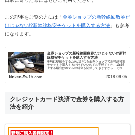
田駅に寄った際にはぜひご利用ください。
この記事をご覧の方には「
金券ショップの新幹線回数券だ
けじゃない!?新幹線格安チケットを購入する方法
」も参考
になります。
金券ショップの新幹線回数券だけじゃない!?新幹
線格安チケットを購入する方法
単純に移動をするためだけなら金券ショップで新幹線格安
チケットを購入するだけでいいのでお手軽ですが、1泊以
上する場合はホテルの料金も関係してきますから、それぞ
れの料金をどうやって安くすればいいのか迷うことがあり
ますよね。そんな時はJR・新幹線+宿泊セットプランとい
2018.09.05
kinken-5w1h.com
うお得なサービスがあります。
クレジットカード決済で金券を購入する方
法を紹介