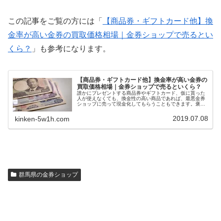
この記事をご覧の方には「
【商品券・ギフトカード他】換
金率が高い金券の買取価格相場｜金券ショップで売るとい
くら？
」も参考になります。
【商品券・ギフトカード他】換金率が高い金券の
買取価格相場｜金券ショップで売るといくら？
誰かにプレゼントする商品券やギフトカード、仮に貰った
人が使えなくても、換金性の高い商品であれば、最悪金券
ショップに売って現金化してもらうこともできます。褒め
られた考え方ではないかもしれませんが、換金率の高い商
品券やギフトカードを選ぶと、自然に利用できる店舗が多
2019.07.08
kinken-5w1h.com
い金券をプレゼントすることにもなります。今回は、換金
率の高い商品券・ギフトカード一覧を紹介します。
群馬県の金券ショップ