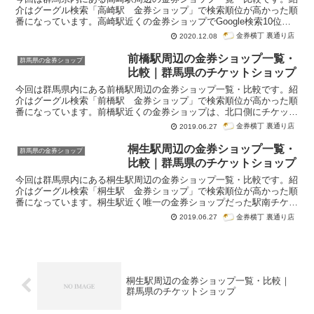
介はグーグル検索「高崎駅 金券ショップ」で検索順位が高かった順
番になっています。高崎駅近くの金券ショップでGoogle検索10位以
内に入ったのは、「アップルチケット」と「金犬くん」だけでした。
金券横丁 裏通り店
2020.12.08
ただし、金犬くんは高崎駅からかなりの距離があり、徒歩ではとても
じゃないけど行けません。また、他の金券ショップで大黒屋質も見つ
前橋駅周辺の金券ショップ一覧・
群馬県の金券ショップ
かりましたが、こちらも高崎駅からかなり距離があるので、金犬くん
比較｜群馬県のチケットショップ
と同じで車で来店するのが普通のお店となるでしょう。高崎駅は西口
にしか金券ショップはありません。買取専門店もいくつか見つかりま
今回は群馬県内にある前橋駅周辺の金券ショップ一覧・比較です。紹
したが、全て西口側にありました。ここでは買取専門店も紹介しま
介はグーグル検索「前橋駅 金券ショップ」で検索順位が高かった順
す。
番になっています。前橋駅近くの金券ショップは、北口側にチケット
ユー、南口側にちけっとしま屋があります。最も前橋駅に近いのはお
金券横丁 裏通り店
2019.06.27
たからやなのですが、このお店は買取専門となるので、新幹線格安チ
ケットなどを購入するなら、どちらかの金券ショップに行く必要があ
桐生駅周辺の金券ショップ一覧・
群馬県の金券ショップ
ります。また、どちらの金券ショップも駅からはやや離れています。
比較｜群馬県のチケットショップ
ただし、駐車場があるので来店時に苦労することは少ないでしょう。
今回は群馬県内にある桐生駅周辺の金券ショップ一覧・比較です。紹
介はグーグル検索「桐生駅 金券ショップ」で検索順位が高かった順
番になっています。桐生駅近く唯一の金券ショップだった駅南チケッ
トは閉鎖してしまったようです。そのため、桐生駅近くには金券ショ
金券横丁 裏通り店
2019.06.27
ップはなく、買取専門のリサイクルショップでしか金券を取り扱って
いません。当然、購入は不可で買取のみが可能となります。最も桐生
駅に近いリサイクルショップはリサイクルの窓口だったのですが、公
式ウェブサイトから金券の買取が可能か判断できなかったので、紹介
は一番最後にしています。
桐生駅周辺の金券ショップ一覧・比較｜
群馬県のチケットショップ