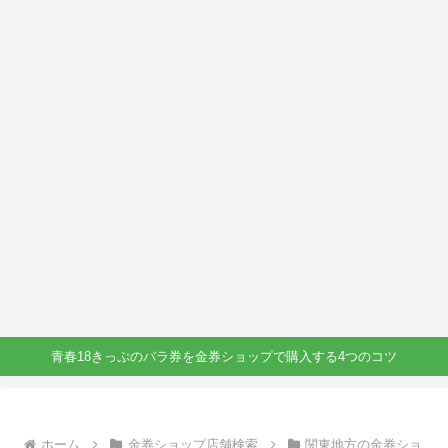
青春18きっぷのバラ券を金券ショップで購入する4つのコツ
ホーム
金券ショップ店舗検索
関東地方の金券ショ