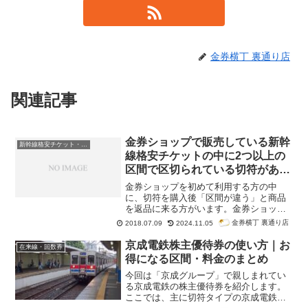
金券横丁 裏通り店
関連記事
金券ショップで販売している新幹
新幹線格安チケット・新幹線回数券
線格安チケットの中に2つ以上の
区間で区切られている切符がある
理由
金券ショップを初めて利用する方の中
に、切符を購入後「区間が違う」と商品
を返品に来る方がいます。金券ショップ
だとよくある話なのですが、その方は2枚
金券横丁 裏通り店
2018.07.09
2024.11.05
組の切符で上にある商品の区間だけを見
て勘違いしてしまっているのです。
京成電鉄株主優待券の使い方｜お
在来線・回数券
得になる区間・料金のまとめ
今回は「京成グループ」で親しまれてい
る京成電鉄の株主優待券を紹介します。
ここでは、主に切符タイプの京成電鉄株