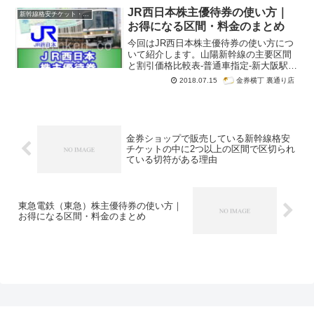
のも難しくなっています。
JR西日本株主優待券の使い方｜
新幹線格安チケット・新幹線回数券
お得になる区間・料金のまとめ
今回はJR西日本株主優待券の使い方につ
いて紹介します。山陽新幹線の主要区間
と割引価格比較表-普通車指定-新大阪駅発
着、新神戸駅発着、姫路駅発着の価格表
金券横丁 裏通り店
2018.07.15
を作りました。博多駅、小倉駅は全ての
発着駅でお得になります。なお、JR東海
とJR東日本、JR九州の株主優待券につい
ても情報を調べて記事にしていきます。
金券ショップで販売している新幹線格安
チケットの中に2つ以上の区間で区切られ
ている切符がある理由
東急電鉄（東急）株主優待券の使い方｜
お得になる区間・料金のまとめ