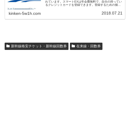
れています。スマートEXは年会費無料で、自分の持ってい
るクレジットカードを登録できます。登録するための個人
情報が少なめ（住所不要）で、誰でも利用しやすいサービ
スとなっています。今回はスマートEXの特徴や登録に必要
2018.07.21
kinken-5w1h.com
な情報、スマートEXの割引サービスと適用区間、切符の予
約方法や受け取り方法、払い戻しやキャンセル料金につい
てお伝えします。
新幹線格安チケット・新幹線回数券
在来線・回数券