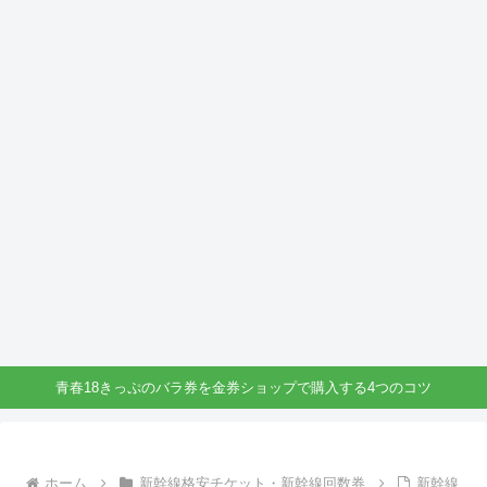
青春18きっぷのバラ券を金券ショップで購入する4つのコツ
ホーム
新幹線格安チケット・新幹線回数券
新幹線