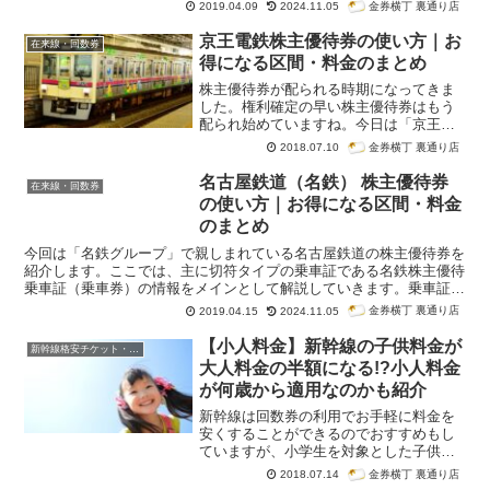
主優待券（乗車券）の情報をメインとし
金券横丁 裏通り店
2019.04.09
2024.11.05
て解説していきます。
京王電鉄株主優待券の使い方｜お
在来線・回数券
得になる区間・料金のまとめ
株主優待券が配られる時期になってきま
した。権利確定の早い株主優待券はもう
配られ始めていますね。今日は「京王グ
ループ」で親しまれている京王電鉄の株
金券横丁 裏通り店
2018.07.10
主優待券を紹介します。
名古屋鉄道（名鉄） 株主優待券
在来線・回数券
の使い方｜お得になる区間・料金
のまとめ
今回は「名鉄グループ」で親しまれている名古屋鉄道の株主優待券を
紹介します。ここでは、主に切符タイプの乗車証である名鉄株主優待
乗車証（乗車券）の情報をメインとして解説していきます。乗車証は
区間の制限がない1回限りの利用となります。名鉄線を利用するなら
金券横丁 裏通り店
2019.04.15
2024.11.05
「豊橋～セントレア（中部国際空港）」間や「豊橋～犬山駅周辺」の
移動で利用するのが一般的です。
【小人料金】新幹線の子供料金が
新幹線格安チケット・新幹線回数券
大人料金の半額になる!?小人料金
が何歳から適用なのかも紹介
新幹線は回数券の利用でお手軽に料金を
安くすることができるのでおすすめもし
ていますが、小学生を対象とした子供料
金については、新幹線回数券が販売され
金券横丁 裏通り店
2018.07.14
ていないため、金券ショップで安くする