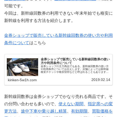
可能です。
今回は、新幹線回数券の利用できない年末年始でも格安に
新幹線を利用する方法を紹介します。
金券ショップで販売している新幹線回数券の使い方や利用
条件について
はこちら
金券ショップで販売している新幹線回数券の使い
方や利用条件について
金券ショップの主力商品でもある、新幹線回数券の使い方
や利用条件についてお伝えします。店舗によっては新幹線
格安チケットや格安切符などと呼ばれることもあります
が、基本的に金券ショップで販売している新幹線チケット
は新幹線回数券です。 黄色のバックに赤字で「格安チケッ
2019.02.14
kinken-5w1h.com
ト」とか「チケット・切符」「新幹線・回数券」「自動販
売機」など「金券ショップ」であることを知らせる「のぼ
り」を見ることもあるかと思います。
新幹線回数券は金券ショップでかなり売れる商品です。そ
の分問い合わせも多いので、
使えない期間
、
指定席への変
更方法
、
途中下車や乗り越し精算
、
有効期限
、
買取価格を