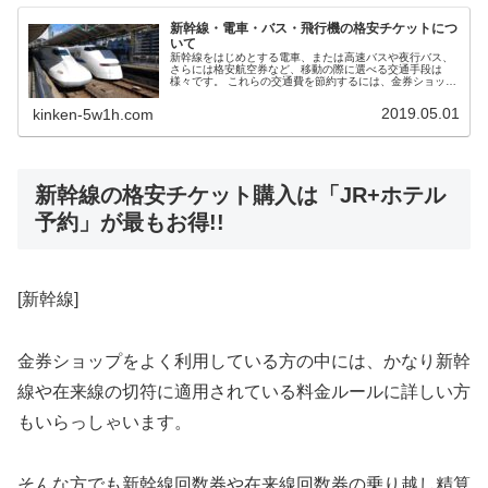
新幹線・電車・バス・飛行機の格安チケットにつ
いて
新幹線をはじめとする電車、または高速バスや夜行バス、
さらには格安航空券など、移動の際に選べる交通手段は
様々です。 これらの交通費を節約するには、金券ショップ
を利用するのが最も手軽な方法ですが、金券ショップ以外
にも格安切符・格安チケットを購入する方法はあります。
2019.05.01
kinken-5w1h.com
ここは、新幹線・電車・バス・飛行機の格安チケットの基
本情報、金券ショップでの販売価格、買取価格・換金率に
ついて紹介するまとめページです。
新幹線の格安チケット購入は「JR+ホテル
予約」が最もお得!!
[新幹線]
金券ショップをよく利用している方の中には、かなり新幹
線や在来線の切符に適用されている料金ルールに詳しい方
もいらっしゃいます。
そんな方でも新幹線回数券や在来線回数券の乗り越し精算