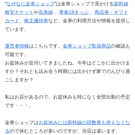
“
なぜなに金券ショップ
”は金券ショップで見かける
新幹線
格安チケット
や
在来線
、
青春18きっぷ
、
商品券・ギフト
カード
、
株主優待券
など、金券の利用方法や情報を提供し
ています。
運営者情報
はこちらです。
金券ショップ取扱商品
の確認も
可能です。
お盆休みが近付いてきましたね。今年はどこかに出かけま
すか？それとも込み合う時期には出かけず家でのんびり過
ごしますか？
私はお店があるので、お盆休みも特になく全部出勤の予定
です・・・。
金券ショップは
お盆休みには新幹線の回数券も使えなくな
る
ので休むところが多いのですが、当店は違います。