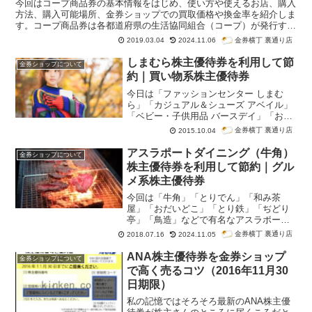
今回はコープ商品券の基本情報をはじめ、使い方や使えるお店、購入
方法、購入可能場所、金券ショップでの買取価格や換金率を紹介しま
す。コープ商品券は各都道府県の生活協同組合（コープ）が発行する
商品券で、同一県内のコープ店舗などで利用できます。商品券の発行
金券横丁 裏通り店
2019.03.04
2024.11.06
は、各コープの判断となるので、商品券を発行していないコープも
多々あります。購入できる地域が限定されるので、金券ショップで購
しまむら株主優待券を利用して節
金券ショップについて
入するのはかなり難しい商品券となりますが、買取・換金は比較的簡
約｜買い物系株主優待券
単にできます。
換金率は90％～97.5％程度
です。ちなみに、換金率は
コープこうべ商品券の金額を参考に算出しています。
今日は「ファッションセンター しまむ
ら」「カジュアル＆シューズ アベイル」
「ベビー・子供用品 バースデイ」「おし
ゃれな生活空間 シャンブル」「おしゃれ
金券横丁 裏通り店
2015.10.04
シューズ ディバロ」で有名なしまむらの
株主優待券を紹介します。
アスラポートダイニング（牛角）
金券ショップについて
株主優待券を利用して節約｜グル
メ系株主優待券
今回は「牛角」「とりでん」「和み茶
屋」「おだいどこ」「とり鉄」「ぢどり
亭」「鳥造」などで有名なアスラポート
ダイニングの株主優待券を紹介します。
金券横丁 裏通り店
2018.07.16
2024.11.05
ANA株主優待券を金券ショップ
金券ショップについて
で高く売るコツ（2016年11月30
日期限）
私の記憶ではそろそろ最新のANA株主優