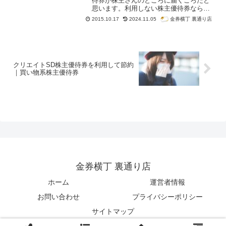
待券が株主さんのところに届くころだと
思います。利用しない株主優待券なら、
できるだけ高く売りたいですよね。そん
金券横丁 裏通り店
2015.10.17
2024.11.05
な需要があると思ったので、2015年最新
のANA株主優待券（2016年11月30日期
限）を金券ショップで高く売るコツを紹
介します。
クリエイトSD株主優待券を利用して節約
｜買い物系株主優待券
金券横丁 裏通り店
ホーム
運営者情報
お問い合わせ
プライバシーポリシー
サイトマップ