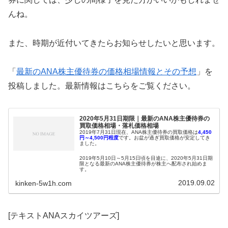
んね。
また、時期が近付いてきたらお知らせしたいと思います。
「
最新のANA株主優待券の価格相場情報とその予想
」を
投稿しました。最新情報はこちらをご覧ください。
2020年5月31日期限｜最新のANA株主優待券の
買取価格相場・落札価格相場
2019年7月31日現在、ANA株主優待券の買取価格は
4,450
円～4,500
円程度
です。お盆が過ぎ買取価格が安定してき
ました。
2019年5月10日～5月15日頃を目途に、2020年5月31日期
限となる最新のANA株主優待券が株主へ配布され始めま
す。
2019.09.02
kinken-5w1h.com
2019年5月11日に最新のANA株主優待券の配布当初の買取
価格が3,500円～4,000円と明らかになりました。
最新のANA株主優待券が利用できるのは2019年6月1日か
らなので、配布当初から高値で取引されるとは考えにくい
[テキストANAスカイツアーズ]
です。