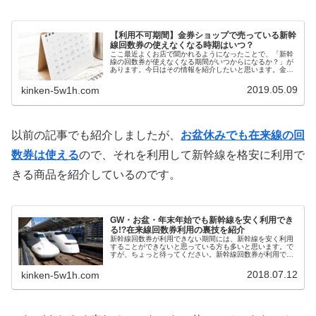
【利用不可期間】金券ショップで売っている新幹
線回数券の使えなくなる時期はいつ？
ここ最近よくお店で聞かれるようになったことで、「新幹
線の回数券が使えなくなる期間がいつからになるか？」が
あります。今日はその情報を紹介したいと思います。金券
ショップで売っている新幹線回数券-使えなくなる期間はい
つ？
2019.05.09
kinken-5w1h.com
以前の記事でも紹介しましたが、
お盆休みでも在来線の回
数券は使える
ので、それを利用して新幹線を格安に利用で
きる商品を紹介しているのです。
GW・お盆・年末年始でも新幹線を安く利用でき
る!?在来線回数券利用の裏技を紹介
新幹線回数券が利用できない期間には、新幹線を安く利用
することができないと思っている方も多いと思います。で
すが、ちょっと待ってください。新幹線回数券が利用でき
ない期間でも、比較的簡単に新幹線を安く利用することが
できる方法はあります。今回は長期休暇でも新幹線に安く
2018.07.12
kinken-5w1h.com
乗れる裏技を紹介していきます。