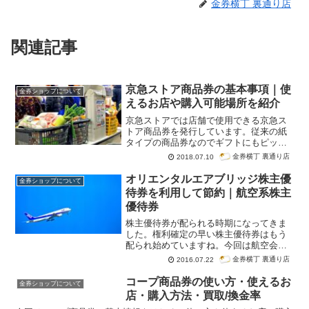
金券横丁 裏通り店
関連記事
京急ストア商品券の基本事項｜使
金券ショップについて
えるお店や購入可能場所を紹介
京急ストアでは店舗で使用できる京急ス
トア商品券を発行しています。従来の紙
タイプの商品券なのでギフトにもピッタ
リ、日常の買い物からちょっとぜいたく
金券横丁 裏通り店
2018.07.10
な買い物まで幅広い用途で使用できま
す。
オリエンタルエアブリッジ株主優
金券ショップについて
待券を利用して節約｜航空系株主
優待券
株主優待券が配られる時期になってきま
した。権利確定の早い株主優待券はもう
配られ始めていますね。今回は航空会社
で有名なオリエンタルエアブリッジの株
金券横丁 裏通り店
2016.07.22
主優待券を紹介します。
コープ商品券の使い方・使えるお
金券ショップについて
店・購入方法・買取/換金率