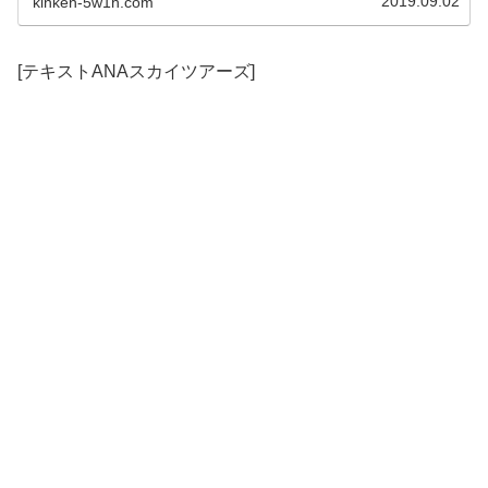
2019.09.02
kinken-5w1h.com
2019年5月11日に最新のANA株主優待券の配布当初の買取
価格が3,500円～4,000円と明らかになりました。
最新のANA株主優待券が利用できるのは2019年6月1日か
らなので、配布当初から高値で取引されるとは考えにくい
[テキストANAスカイツアーズ]
です。