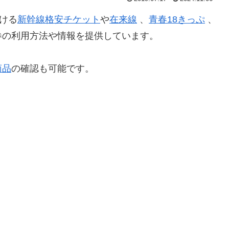
ける
新幹線格安チケット
や
在来線
、
青春18きっぷ
、
券の利用方法や情報を提供しています。
商品
の確認も可能です。