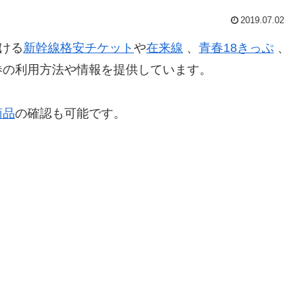
2019.07.02
ける
新幹線格安チケット
や
在来線
、
青春18きっぷ
、
券の利用方法や情報を提供しています。
商品
の確認も可能です。