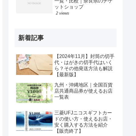
一覧・比較｜奈良県のチケ
ットショップ
2 views
新着記事
【2024年11月】封筒の切手
代・はがきの切手代はいく
ら？その他発送方法も解説
【最新版】
九州・沖縄地区｜全国百貨
店共通商品券が使えるお店
一覧表
三菱UFJニコスギフトカー
ドの使い方・使えるお店・
安く購入する方法を紹介
【販売終了】