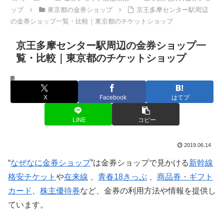
ップ
東京都の金券ショップ
京王多摩センター駅周辺
の金券ショップ一覧・比較｜東京都のチケットショップ
京王多摩センター駅周辺の金券ショップ一
覧・比較｜東京都のチケットショップ
東京都の金券ショップ
X
Facebook
はてブ
LINE
コピー
2019.06.14
“
なぜなに金券ショップ
”は金券ショップで見かける
新幹線
格安チケット
や
在来線
、
青春18きっぷ
、
商品券・ギフト
カード
、
株主優待券
など、金券の利用方法や情報を提供し
ています。