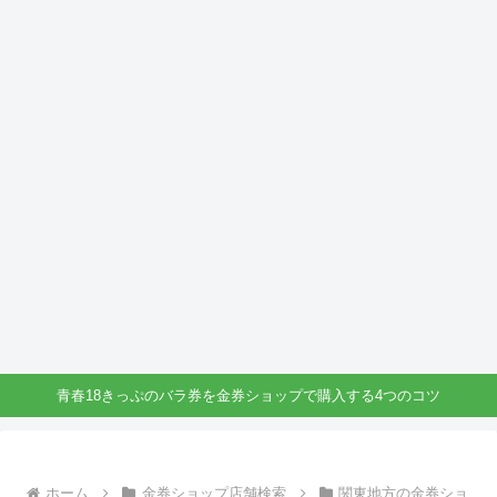
青春18きっぷのバラ券を金券ショップで購入する4つのコツ
ホーム
金券ショップ店舗検索
関東地方の金券ショ