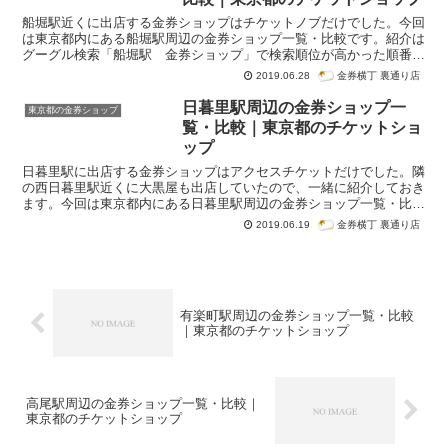
にも店舗を構えています。品川駅は金券
ショップは2店舗しかなく、どちらも高輪
船堀駅近くに出店する金券ショップはチケットノブだけでした。今回
口（西口）側になります。お店はほぼ駅
は東京都内にある船堀駅周辺の金券ショップ一覧・比較です。紹介は
の目の前です。
グーグル検索「船堀駅 金券ショップ」で検索順位が高かった順番に
なっています。
金券横丁 裏通り店
2019.06.28
日暮里駅周辺の金券ショップ一
東京都の金券ショップ
覧・比較｜東京都のチケットショ
ップ
日暮里駅に出店する金券ショップはアクセスチケットだけでした。隣
の西日暮里駅近くに大黒屋も出店していたので、一緒に紹介しておき
ます。今回は東京都内にある日暮里駅周辺の金券ショップ一覧・比較
です。紹介はグーグル検索「日暮里駅 金券ショップ」で検索順位が
金券横丁 裏通り店
2019.06.19
高かった順番になっています。
有楽町駅周辺の金券ショップ一覧・比較
｜東京都のチケットショップ
高尾駅周辺の金券ショップ一覧・比較｜
東京都のチケットショップ