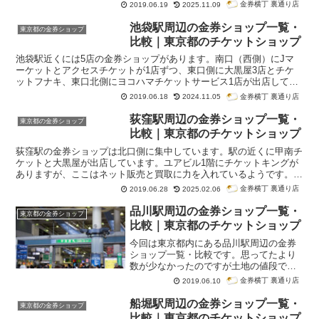
た順番になっています。
金券横丁 裏通り店
2019.06.19
2025.11.09
池袋駅周辺の金券ショップ一覧・
東京都の金券ショップ
比較｜東京都のチケットショップ
池袋駅近くには5店の金券ショップがあります。南口（西側）にJマ
ーケットとアクセスチケットが1店ずつ、東口側に大黒屋3店とチケ
ットフナキ、東口北側にヨコハマチケットサービス1店が出店してい
ます。大黒屋は質屋をベースとした店舗2店とブランド館1店です
金券横丁 裏通り店
2019.06.18
2024.11.05
が、全ての店舗で金券の販売を行っています。今回は東京都内にある
池袋駅周辺の金券ショップ一覧・比較です。紹介はグーグル検索「池
荻窪駅周辺の金券ショップ一覧・
東京都の金券ショップ
袋駅 金券ショップ」で検索順位が高かった順番になっています。
比較｜東京都のチケットショップ
荻窪駅の金券ショップは北口側に集中しています。駅の近くに甲南チ
ケットと大黒屋が出店しています。ユアビル1階にチケットキングが
ありますが、ここはネット販売と買取に力を入れているようです。荻
窪駅の南口側には上州屋質店が出店しています。ここは質屋なので買
金券横丁 裏通り店
2019.06.28
2025.02.06
取受付がメインになりますが、販売も行っているようなので、掘り出
し物が見つかるかもしれません。また、隣の阿佐ヶ谷駅にK-NET（ケ
品川駅周辺の金券ショップ一覧・
東京都の金券ショップ
イネット）が出店していたので、ここで一緒に紹介しておきます。今
比較｜東京都のチケットショップ
回は東京都内にある荻窪駅周辺の金券ショップ一覧・比較です。紹介
はグーグル検索「荻窪駅 金券ショップ」で検索順位が高かった順番
今回は東京都内にある品川駅周辺の金券
になっています。
ショップ一覧・比較です。思ってたより
数が少なかったのですが土地の値段でし
ょうか。紹介はグーグル検索「品川駅
金券横丁 裏通り店
2019.06.10
金券ショップ」で検索順位が高かった順
番になっています。首都圏の方ではかな
船堀駅周辺の金券ショップ一覧・
東京都の金券ショップ
り有名なＪ・マーケットですが、品川駅
比較｜東京都のチケットショップ