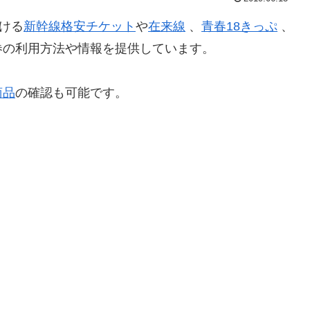
ける
新幹線格安チケット
や
在来線
、
青春18きっぷ
、
券の利用方法や情報を提供しています。
商品
の確認も可能です。