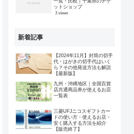
一覧・比較｜千葉県のチケ
ットショップ
3 views
新着記事
【2024年11月】封筒の切手
代・はがきの切手代はいく
ら？その他発送方法も解説
【最新版】
九州・沖縄地区｜全国百貨
店共通商品券が使えるお店
一覧表
三菱UFJニコスギフトカー
ドの使い方・使えるお店・
安く購入する方法を紹介
【販売終了】